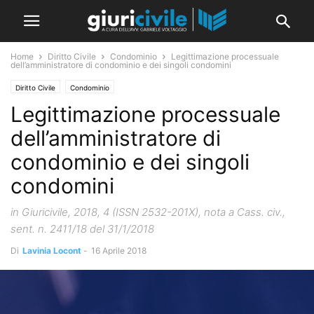
Home
Diritto Civile
Condominio
Legittimazione processuale
dell’amministratore di condominio e dei singoli condomini
Diritto Civile
Condominio
Legittimazione processuale
dell’amministratore di
condominio e dei singoli
condomini
in Giuricivile, 2018, 4 (ISSN 2532-201X), nota a Cass. civ.,
sent. n. 2411/18 del 31/1/2018
Di
Lavinia Locont
-
16 Aprile 2018