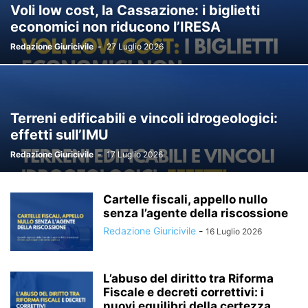
Voli low cost, la Cassazione: i biglietti
economici non riducono l’IRESA
Redazione Giuricivile
-
27 Luglio 2026
Terreni edificabili e vincoli idrogeologici:
effetti sull’IMU
Redazione Giuricivile
-
17 Luglio 2026
Cartelle fiscali, appello nullo
senza l’agente della riscossione
Redazione Giuricivile
-
16 Luglio 2026
L’abuso del diritto tra Riforma
Fiscale e decreti correttivi: i
nuovi equilibri della certezza