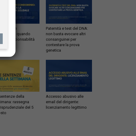
ltrazioni in
Paternità e test del DNA:
dominio: quando
non basta evocare altri
tta la responsabilità
consanguinei per
idale
contestare la prova
genetica
sentenze della
Accesso abusivo alle
timana: rassegna
email del dirigente:
risprudenziale del 5
licenziamento legittimo
sto