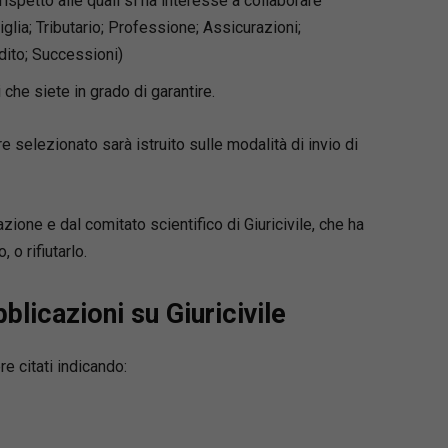
ispetto alle quali si ha interesse a collaborare
glia; Tributario; Professione; Assicurazioni;
dito; Successioni)
i che siete in grado di garantire.
re selezionato sarà istruito sulle modalità di invio di
zione e dal comitato scientifico di Giuricivile, che ha
, o rifiutarlo.
blicazioni su Giuricivile
re citati indicando: