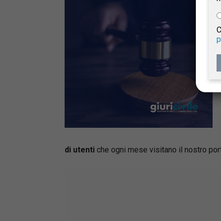
e
C
p
Giur
Civil
di utenti
che ogni mese visitano il nostro port