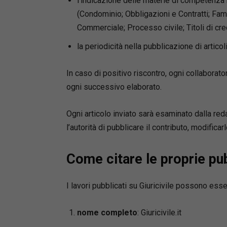
l’indicazione delle materie di competenza r
(Condominio; Obbligazioni e Contratti; Fami
Commerciale; Processo civile; Titoli di cre
la periodicità nella pubblicazione di articol
In caso di positivo riscontro, ogni collaborato
ogni successivo elaborato.
Ogni articolo inviato sarà esaminato dalla reda
l’autorità di pubblicare il contributo, modificarlo
Come citare le proprie pub
I lavori pubblicati su Giuricivile possono esse
nome completo
: Giuricivile.it