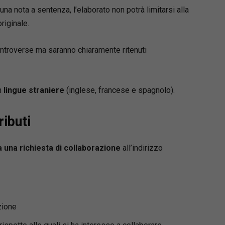
na nota a sentenza, l’elaborato non potrà limitarsi alla
riginale.
ontroverse ma saranno chiaramente ritenuti
n
lingue
straniere
(inglese, francese e spagnolo).
ributi
a una richiesta di collaborazione
all’indirizzo
zione