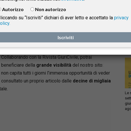
migliaia di visitatori
.
Autorizzo
Non autorizzo
liccando su “Iscriviti” dichiari di aver letto e accettato la
privacy
olicy.
Come vi avevamo già anticipato
, Giuricivile non è più
Infi
isprudenza
con
soltanto un semplice portale giuridico, ma è
una
Iscriviti
sca
rivista registrata ISSN (ISSN: 2532-201X)
.
sol
e
Collaborando con la Rivista GiuriCivile, potrai
beneficiare della
grande visibilità
del nostro sito:
non capita tutti i giorni l’immensa opportunità di veder
consultato un proprio articolo dalle
decine di migliaia
ale.
Le 
set
giu
ago