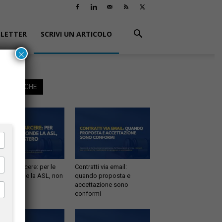
LETTER
SCRIVI UN ARTICOLO
×
EGGI ANCHE
tà in carcere: per le
Contratti via email:
e risponde la ASL, non
quando proposta e
inistero
accettazione sono
conformi