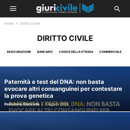
Home
Diritto Civile
DIRITTO CIVILE
ASSICURAZIONE
BANCARIO
CODICE DELLA STRADA
COMMERCIALE
CONDOMINIO
CRISI D'IMPRESA
DIRITTI REALI
FALLIMENTARE
GARANZIE
GDPR E PRIVACY
LAVORO
OBBLIGAZIONI E CONTRATTI
PERSONE E FAMIGLIA
RESPONSABILITÀ MEDICA
Paternità e test del DNA: non basta
RESPONSABILITÀ PROFESSIONALE
RISARCIMENTO DEL DANNO
evocare altri consanguinei per contestare
SOCIETARIO
SUCCESSIONI
TITOLI DI CREDITO
TRIBUTARIO
la prova genetica
TUTELARE
Redazione Giuricivile
-
6 Agosto 2026