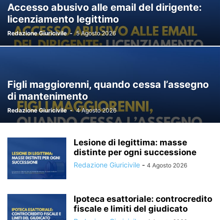
Accesso abusivo alle email del dirigente:
licenziamento legittimo
Redazione Giuricivile
-
5 Agosto 2026
Figli maggiorenni, quando cessa l’assegno
di mantenimento
Redazione Giuricivile
-
4 Agosto 2026
Lesione di legittima: masse
distinte per ogni successione
Redazione Giuricivile
-
4 Agosto 2026
Ipoteca esattoriale: controcredito
fiscale e limiti del giudicato