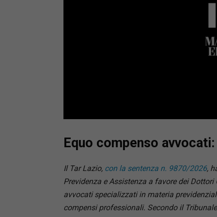
Loaded
:
Mute
66.17%
Equo compenso avvocati: n
Il Tar Lazio,
con la sentenza n. 9870/2026
, h
Previdenza e Assistenza a favore dei Dottori
avvocati specializzati in materia previdenzial
compensi professionali. Secondo il Tribunale, 