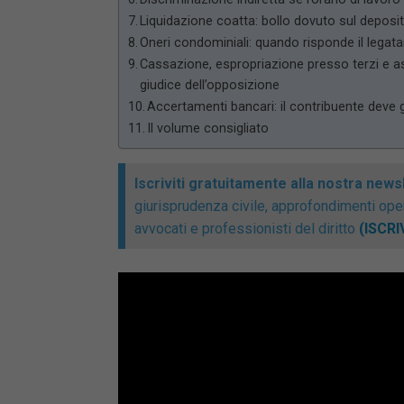
Liquidazione coatta: bollo dovuto sul deposi
Oneri condominiali: quando risponde il legata
Cassazione, espropriazione presso terzi e as
giudice dell’opposizione
Accertamenti bancari: il contribuente deve g
Il volume consigliato
Iscriviti gratuitamente alla nostra news
giurisprudenza civile, approfondimenti opera
avvocati e professionisti del diritto
(ISCRI