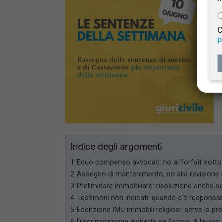
e
C
p
Giur
Civil
Indice degli argomenti
Equo compenso avvocati: no ai forfait sott
Assegno di mantenimento, no alla revisione
Preliminare immobiliare: risoluzione anche s
Testimoni non indicati: quando c’è responsabi
Esenzione IMU immobili religiosi: serve la p
Discriminazione indiretta se l’orario di lavoro