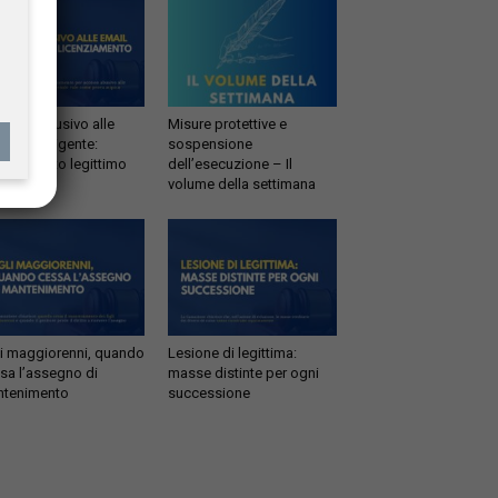
esso abusivo alle
Misure protettive e
il del dirigente:
sospensione
enziamento legittimo
dell’esecuzione – Il
volume della settimana
li maggiorenni, quando
Lesione di legittima:
sa l’assegno di
masse distinte per ogni
tenimento
successione