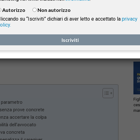
settimana, offrendo una sintesi ragionata delle
Autorizzo
Non autorizzo
pronunce di maggiore interesse per operatori del
liccando su “Iscriviti” dichiari di aver letto e accettato la
privacy
diritto e professionisti. L’obiettivo è mettere in
olicy.
evidenza i passaggi più significativi delle decisioni
isprudenza
Acc
selezionate, con particolare attenzione ai principi di
Iscriviti
ema
lic
diritto affermati e ai possibili riflessi applicativi.
e
Fig
o parametro
ces
 senza prove concrete
man
enza accertare la colpa
lità dell’avvocato
rova concreta
 penalizza il caregiver