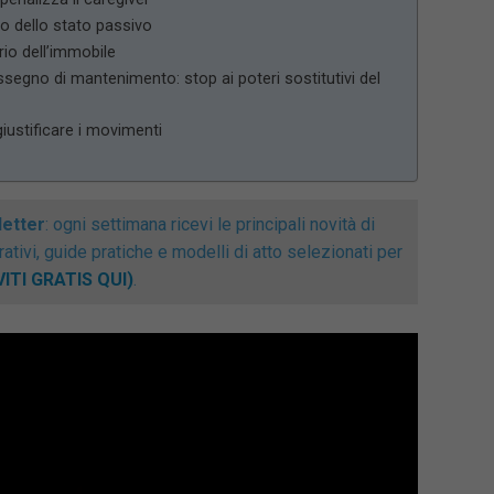
to dello stato passivo
rio dell’immobile
segno di mantenimento: stop ai poteri sostitutivi del
iustificare i movimenti
letter
: ogni settimana ricevi le principali novità di
tivi, guide pratiche e modelli di atto selezionati per
VITI GRATIS QUI)
.