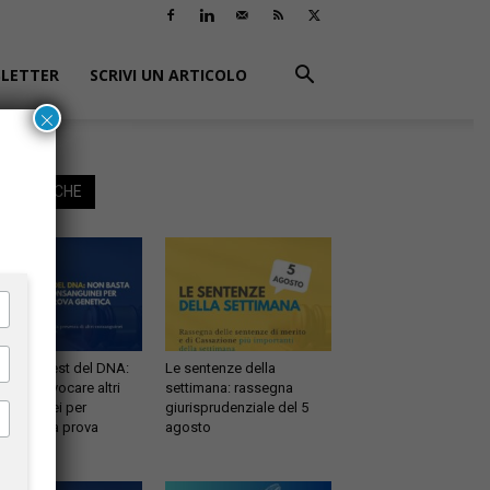
LETTER
SCRIVI UN ARTICOLO
×
EGGI ANCHE
ernità e test del DNA:
Le sentenze della
 basta evocare altri
settimana: rassegna
sanguinei per
giurisprudenziale del 5
testare la prova
agosto
etica