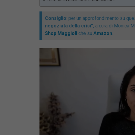
Consiglio
: per un approfondimento su ques
negoziata della crisi”
, a cura di Monica 
Shop Maggioli
che su
Amazon
.