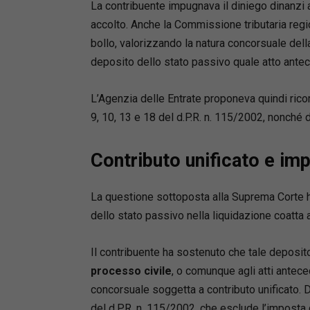
La contribuente impugnava il diniego dinanzi al
president
accolto. Anche la Commissione tributaria reg
numerose 
la gestio
bollo, valorizzando la natura concorsuale dell
di corsi
deposito dello stato passivo quale atto antec
Universit
L’Agenzia delle Entrate proponeva quindi rico
Pasquale
9, 10, 13 e 18 del d.P.R. n. 115/2002, nonché de
Avvocato,
contrattu
Contributo unificato e imp
Compone
“Sovrain
La questione sottoposta alla Suprema Corte ha
dello stato passivo nella liquidazione coatta 
Il contribuente ha sostenuto che tale deposi
processo civile
, o comunque agli atti antece
concorsuale soggetta a contributo unificato. 
del d.P.R. n. 115/2002, che esclude l’imposta 