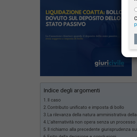
e
C
p
Giur
Civil
Indice degli argomenti
Il caso
Contributo unificato e imposta di bollo
La rilevanza della natura amministrativa della
L’alternatività non opera senza un processo 
Il richiamo alla precedente giurisprudenza su
Esito della decisione e conclusioni