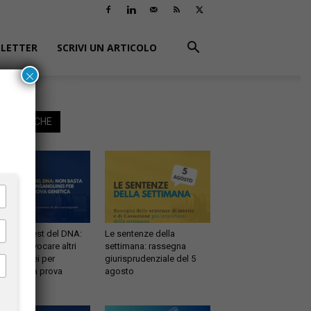
LETTER
SCRIVI UN ARTICOLO
×
EGGI ANCHE
ernità e test del DNA:
Le sentenze della
 basta evocare altri
settimana: rassegna
sanguinei per
giurisprudenziale del 5
testare la prova
agosto
etica