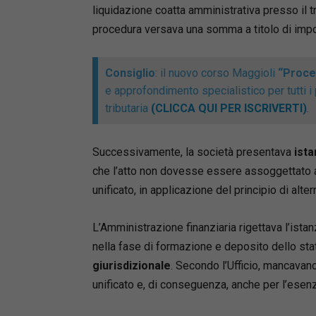
dalla val
liquidazione coatta amministrativa presso il 
all’attua
procedura versava una somma a titolo di impos
alla gest
concreta
giurispru
Consiglio
: il nuovo corso Maggioli
“Proces
evitare”,
e approfondimento specialistico per tutti i 
d’impres
tributaria
(CLICCA QUI PER ISCRIVERTI)
.
le decisi
Successivamente, la società presentava
ista
Monica 
che l’atto non dovesse essere assoggettato a
Avvocato
unificato, in applicazione del principio di alter
Gestore d
amminist
e coordi
L’Amministrazione finanziaria rigettava l’istan
“Sovrain
nella fase di formazione e deposito dello st
componen
giurisdizionale
. Secondo l’Ufficio, mancavano
esperti 
unificato e, di conseguenza, anche per l’esenz
negoziata
d’impres