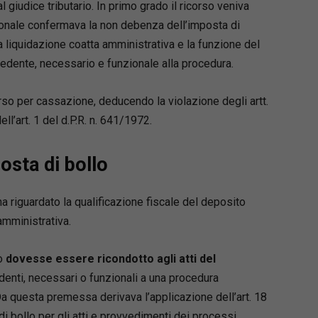
 giudice tributario. In primo grado il ricorso veniva
e di enti di promozione sociale. Autrice di
ionale confermava la non debenza dell’imposta di
pubblicazioni, dirige la Collana “Soluzioni per
ne del debito” di Maggioli Editore, ed è docente
a liquidazione coatta amministrativa e la funzione del
 di alta formazione e master accreditati presso
edente, necessario e funzionale alla procedura.
à e ordini professionali.
rso per cassazione, deducendo la violazione degli artt.
 Capaldo
ll’art. 1 del d.P.R. n. 641/1972.
 specializzato in diritto civile,
alistica, crisi d’impresa e diritto bancario.
osta di bollo
nte della Commissione COA Napoli
debitamento ed esdebitazione”.
 riguardato la qualificazione fiscale del deposito
amministrativa.
to
dovesse essere ricondotto agli atti del
denti, necessari o funzionali a una procedura
Da questa premessa derivava l’applicazione dell’art. 18
di bollo per gli atti e provvedimenti dei processi