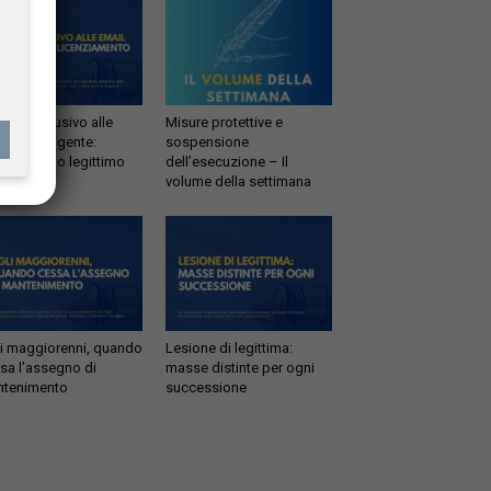
esso abusivo alle
Misure protettive e
il del dirigente:
sospensione
enziamento legittimo
dell’esecuzione – Il
volume della settimana
li maggiorenni, quando
Lesione di legittima:
sa l’assegno di
masse distinte per ogni
tenimento
successione