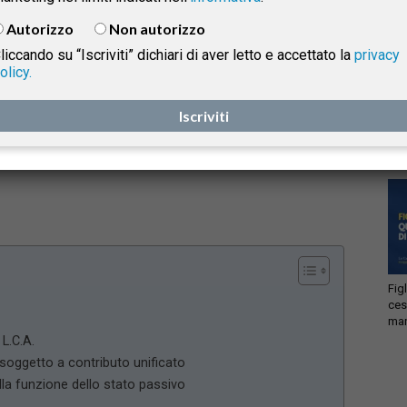
deposito dello stato passivo nella liquidazione coatta
Autorizzo
Non autorizzo
amministrativa
non beneficiano dell’esenzione
liccando su “Iscriviti” dichiari di aver letto e accettato la
privacy
dall’imposta di bollo
prevista per gli atti soggetti a
olicy.
contributo unificato.
isprudenza
Acc
Iscriviti
ema
lic
e
Fig
ces
man
 L.C.A.
soggetto a contributo unificato
lla funzione dello stato passivo