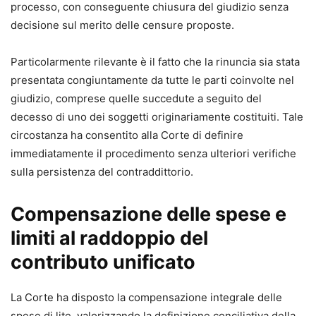
processo, con conseguente chiusura del giudizio senza
decisione sul merito delle censure proposte.
Dati essenziali
Pagine
: 634
Particolarmente rilevante è il fatto che la rinuncia sia stata
Curatori
: Alessandro Fabbi – Bruno Tassone
presentata congiuntamente da tutte le parti coinvolte nel
Editore
: Maggioli Editore
giudizio, comprese quelle succedute a seguito del
decesso di uno dei soggetti originariamente costituiti. Tale
Il riferimento indispensabile per affrontare il giudizio di
circostanza ha consentito alla Corte di definire
Cassazione dopo la riforma Cartabia.
immediatamente il procedimento senza ulteriori verifiche
Acquistalo ora e lavora con uno strumento davvero
sulla persistenza del contraddittorio.
allineato alla prassi attuale della Suprema Corte.
Compensazione delle spese e
limiti al raddoppio del
contributo unificato
La Corte ha disposto la compensazione integrale delle
spese di lite, valorizzando la definizione conciliativa della