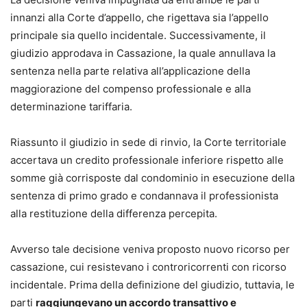
innanzi alla Corte d’appello, che rigettava sia l’appello
Il
rinvio pregiudiziale alla Cassazione
(art. 363-
principale sia quello incidentale. Successivamente, il
bis c.p.c.)
giudizio approdava in Cassazione, la quale annullava la
I
motivi di ricorso
e la loro corretta impostazione
sentenza nella parte relativa all’applicazione della
I
regolamenti di giurisdizione e di competenza
maggiorazione del compenso professionale e alla
Il
ricorso straordinario in Cassazione
determinazione tariffaria.
Il ricorso per motivi di giurisdizione
ex art. 111, co.
8, Cost.
Riassunto il giudizio in sede di rinvio, la Corte territoriale
La
revocazione per contrarietà alla CEDU
accertava un credito professionale inferiore rispetto alle
Il
nuovo procedimento davanti alla Corte di
somme già corrisposte dal condominio in esecuzione della
Cassazione
sentenza di primo grado e condannava il professionista
Il
procedimento per la decisione accelerata
alla restituzione della differenza percepita.
Focus dedicati ai
ricorsi in materia tributaria e
lavoristica
Avverso tale decisione veniva proposto nuovo ricorso per
cassazione, cui resistevano i controricorrenti con ricorso
Quali problemi risolve
incidentale. Prima della definizione del giudizio, tuttavia, le
Comprendere
come è cambiato davvero
il
parti
raggiungevano un accordo transattivo e