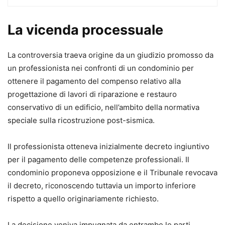
davanti alla Corte di Cassazione.
Questo volume di
634 pagine
, curato da
Alessandro Fabbi
La vicenda processuale
e Bruno Tassone
, offre un’analisi sistematica e operativa
delle nuove regole, con particolare attenzione alle
prime
La controversia traeva origine da un giudizio promosso da
applicazioni giurisprudenziali.
un professionista nei confronti di un condominio per
Un’opera corale, realizzata da
consiglieri di Cassazione,
ottenere il pagamento del compenso relativo alla
professori universitari e avvocati cassazionisti
, pensata
progettazione di lavori di riparazione e restauro
per chi opera quotidianamente nel contenzioso di ultima
conservativo di un edificio, nell’ambito della normativa
istanza.
speciale sulla ricostruzione post-sismica.
A chi è rivolto
Avvocati e
cassazionisti
Il professionista otteneva inizialmente decreto ingiuntivo
Magistrati
per il pagamento delle competenze professionali. Il
Studiosi e ricercatori di diritto processuale civile
condominio proponeva opposizione e il Tribunale revocava
Professionisti che si confrontano con il giudizio
il decreto, riconoscendo tuttavia un importo inferiore
di legittimità
rispetto a quello originariamente richiesto.
Cosa trovi nel volume
La decisione veniva impugnata da entrambe le parti