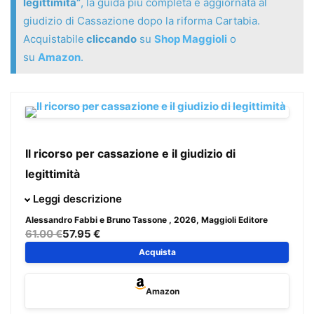
legittimità”
, la guida più completa e aggiornata al
giudizio di Cassazione dopo la riforma Cartabia.
Acquistabile
cliccando
su
Shop Maggioli
o
su
Amazon
.
Il ricorso per cassazione e il giudizio di
legittimità
Prime applicazioni dopo la riforma Cartabia e il decreto
Leggi descrizione
correttivo
Alessandro Fabbi e Bruno Tassone
, 2026, Maggioli Editore
La guida più completa e aggiornata al giudizio di
61.00 €
57.95 €
Cassazione dopo la riforma Cartabia.
Acquista
La riforma Cartabia e il decreto correttivo hanno
trasformato in profondità il giudizio di legittimità,
Amazon
incidendo su funzioni, strumenti e tecniche difensive