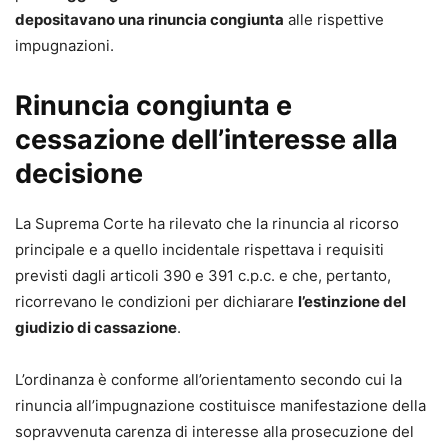
giudizio di Cassazione dopo la riforma
depositavano una rinuncia congiunta
alle rispettive
Applicare correttamente le
nuove norme
impugnazioni.
processuali
alla pratica quotidiana
Ridurre il rischio di
inammissibilità e
Rinuncia congiunta e
improcedibilità
del ricorso
cessazione dell’interesse alla
Orientarsi tra
novità legislative e giurisprudenza
decisione
consolidata
Perché è un volume unico
La Suprema Corte ha rilevato che la rinuncia al ricorso
principale e a quello incidentale rispettava i requisiti
Analizza
sia gli istituti tradizionali sia le
previsti dagli articoli 390 e 391 c.p.c. e che, pertanto,
innovazioni più recenti
ricorrevano le condizioni per dichiarare
l’estinzione del
Approccio
pratico-operativo
, senza rinunciare al
giudizio di cassazione
.
rigore scientifico
Costante confronto tra
normativa,
L’ordinanza è conforme all’orientamento secondo cui la
giurisprudenza pregressa e prime applicazioni
rinuncia all’impugnazione costituisce manifestazione della
Aggiornato al
D.Lgs. 31 ottobre 2024, n. 164
sopravvenuta carenza di interesse alla prosecuzione del
(correttivo Cartabia)