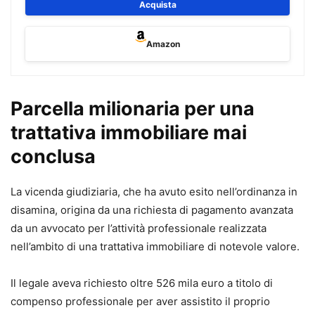
affrontare il processo civile alla luce delle più recenti
Acquista
riforme.
Il volume è
aggiornato al Decreto Giustizia (D.L. 117/2025,
Amazon
conv. in L. 148/2025)
e ai
correttivi Cartabia e mediazione
,
e tiene conto della giurisprudenza più recente e delle
principali innovazioni in materia di rito, digitalizzazione e
Parcella milionaria per una
strumenti alternativi di risoluzione delle controversie.
trattativa immobiliare mai
L’opera raccoglie
oltre 200 formule
, ciascuna corredata
da:
conclusa
•
riferimento normativo puntuale,
•
commento operativo,
La vicenda giudiziaria, che ha avuto esito nell’ordinanza in
•
indicazione dei termini e delle scadenze,
disamina, origina da una richiesta di pagamento avanzata
•
preclusioni processuali,
da un avvocato per l’attività professionale realizzata
•
massime giurisprudenziali di riferimento.
nell’ambito di una trattativa immobiliare di notevole valore.
Un supporto concreto per impostare correttamente la
Il legale aveva richiesto oltre 526 mila euro a titolo di
strategia difensiva e redigere atti completi, aggiornati e
compenso professionale per aver assistito il proprio
conformi alle nuove regole del processo civile.