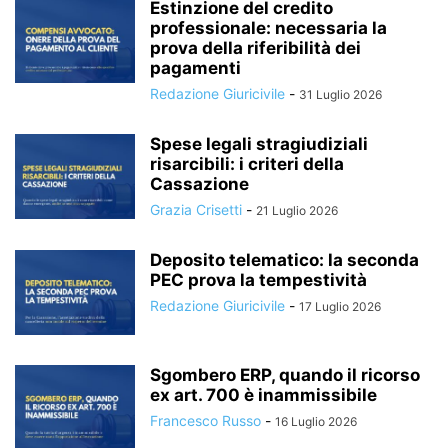
Estinzione del credito
professionale: necessaria la
prova della riferibilità dei
pagamenti
Redazione Giuricivile
-
31 Luglio 2026
Spese legali stragiudiziali
risarcibili: i criteri della
Cassazione
Grazia Crisetti
-
21 Luglio 2026
Deposito telematico: la seconda
PEC prova la tempestività
Redazione Giuricivile
-
17 Luglio 2026
Sgombero ERP, quando il ricorso
ex art. 700 è inammissibile
Francesco Russo
-
16 Luglio 2026