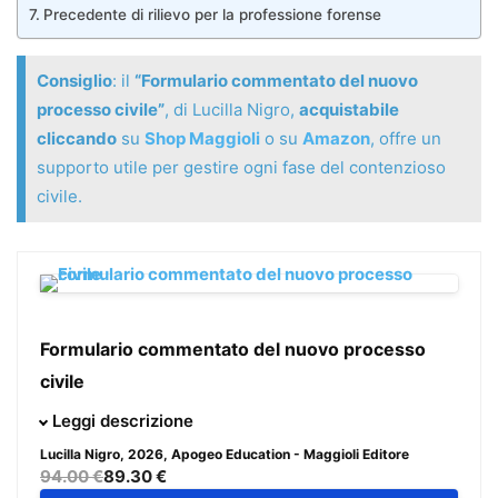
Precedente di rilievo per la professione forense
Consiglio
: il
“Formulario commentato del nuovo
processo civile”
, di Lucilla Nigro,
acquistabile
cliccando
su
Shop Maggioli
o su
Amazon
, offre un
supporto utile per gestire ogni fase del contenzioso
civile.
Formulario commentato del nuovo processo
civile
Giunto all’VIII edizione, il Formulario commentato del
Leggi descrizione
nuovo processo civile rappresenta uno strumento
Lucilla Nigro
, 2026, Apogeo Education - Maggioli Editore
operativo indispensabile per il professionista che deve
94.00 €
89.30 €