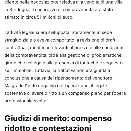
cliente nella negoziazione relativa alla vendita di una villa
in Sardegna, il cui prezzo di compravendita era stato
Contenuti principali
stimato in circa 51 milioni di euro.
Il formulario copre in modo sistematico tutte le fasi e i
procedimenti del processo civile, tra cui:
L’attività legale si era sviluppata interamente in sede
•
parti e difensori, mediazione e negoziazione assistita;
stragiudiziale e aveva comportato la revisione di draft
•
giudizio di primo grado davanti al tribunale e al giudice di
contrattuali, modifiche rilevanti al prezzo e alle condizioni
pace;
della compravendita, oltre alla gestione di problematiche
•
appello, ricorso per Cassazione e altre impugnazioni;
giuridiche collegate alla presenza di ipoteche e sequestri
•
controversie di lavoro;
sull’immobile. Tuttavia, la trattativa non era giunta a
•
precetto ed esecuzione, opposizioni all’esecuzione;
conclusione a causa del ripensamento del venditore.
•
procedimento di ingiunzione, sfratto e finita locazione;
Malgrado l’esito negativo dell’operazione, il legale
•
procedimenti cautelari e procedimento semplificato di
sosteneva di avere diritto a un compenso pieno per l’opera
cognizione;
professionale svolta.
•
procedimenti possessori;
•
separazione, divorzio e cumulo delle domande;
Giudizi di merito: compenso
•
arbitrato e trasferimento del contenzioso in sede
ridotto e contestazioni
arbitrale.