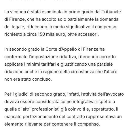
La vicenda è stata esaminata in primo grado dal Tribunale
Punti di forza
di Firenze, che ha accolto solo parzialmente la domanda
•
Aggiornamento normativo e giurisprudenziale costante
del legale, riducendo in modo significativo il compenso
•
Impostazione pratico-operativa, pensata per l’attività
richiesto a circa 150 mila euro, oltre accessori.
quotidiana dello studio
•
Formulari commentati e immediatamente utilizzabili
In secondo grado la Corte d’Appello di Firenze ha
•
Schemi chiari per orientarsi tra riti, termini e
confermato l’impostazione riduttiva, ritenendo corretto
adempimenti
applicare i minimi tariffari e giustificando una parziale
• Formulario online personalizzabile
, incluso con l’acquisto
riduzione anche in ragione della circostanza che l’affare
non era stato concluso.
Autrice
Lucilla Nigro
Per i giudici di secondo grado, infatti, l’attività dell’avvocato
Autrice di formulari giuridici, unitamente al padre avv.
doveva essere considerata come integrativa rispetto a
Benito Nigro, dall’anno 1990. Avvocato cassazionista,
quella di altri professionisti già coinvolti e, soprattutto, il
Mediatore civile e Giudice ausiliario presso la Corte di
mancato perfezionamento del contratto rappresentava un
Appello di Napoli, sino al dicembre 2022, è attualmente
elemento rilevante per contenere il compenso.
Giudice di pace in Agropoli.