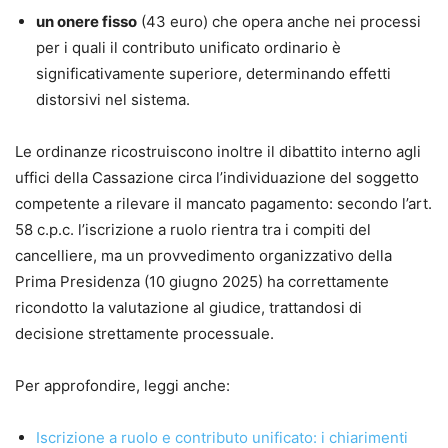
•
precetto ed esecuzione, opposizioni all’esecuzione;
un onere fisso
(43 euro) che opera anche nei processi
•
procedimento di ingiunzione, sfratto e finita locazione;
per i quali il contributo unificato ordinario è
•
procedimenti cautelari e procedimento semplificato di
significativamente superiore, determinando effetti
cognizione;
distorsivi nel sistema.
•
procedimenti possessori;
•
separazione, divorzio e cumulo delle domande;
Le ordinanze ricostruiscono inoltre il dibattito interno agli
•
arbitrato e trasferimento del contenzioso in sede
uffici della Cassazione circa l’individuazione del soggetto
arbitrale.
competente a rilevare il mancato pagamento: secondo l’art.
58 c.p.c. l’iscrizione a ruolo rientra tra i compiti del
Punti di forza
cancelliere, ma un provvedimento organizzativo della
•
Aggiornamento normativo e giurisprudenziale costante
Prima Presidenza (10 giugno 2025) ha correttamente
•
Impostazione pratico-operativa, pensata per l’attività
ricondotto la valutazione al giudice, trattandosi di
quotidiana dello studio
decisione strettamente processuale.
•
Formulari commentati e immediatamente utilizzabili
•
Schemi chiari per orientarsi tra riti, termini e
Per approfondire, leggi anche:
adempimenti
• Formulario online personalizzabile
, incluso con l’acquisto
Iscrizione a ruolo e contributo unificato: i chiarimenti