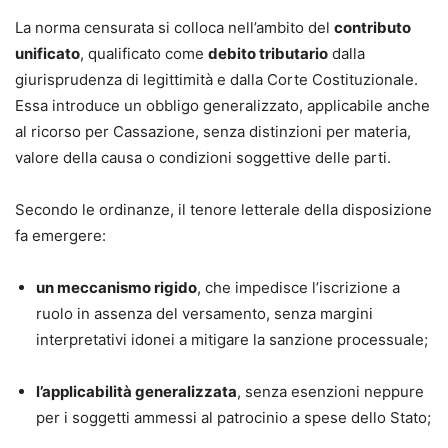
•
commento operativo,
La norma censurata si colloca nell’ambito del
contributo
•
indicazione dei termini e delle scadenze,
unificato
, qualificato come
debito tributario
dalla
•
preclusioni processuali,
giurisprudenza di legittimità e dalla Corte Costituzionale.
•
massime giurisprudenziali di riferimento.
Essa introduce un obbligo generalizzato, applicabile anche
al ricorso per Cassazione, senza distinzioni per materia,
Un supporto concreto per impostare correttamente la
valore della causa o condizioni soggettive delle parti.
strategia difensiva e redigere atti completi, aggiornati e
conformi alle nuove regole del processo civile.
Secondo le ordinanze, il tenore letterale della disposizione
fa emergere:
Contenuti principali
Il formulario copre in modo sistematico tutte le fasi e i
un meccanismo rigido
, che impedisce l’iscrizione a
procedimenti del processo civile, tra cui:
ruolo in assenza del versamento, senza margini
•
parti e difensori, mediazione e negoziazione assistita;
interpretativi idonei a mitigare la sanzione processuale;
•
giudizio di primo grado davanti al tribunale e al giudice di
pace;
l’applicabilità generalizzata
, senza esenzioni neppure
•
appello, ricorso per Cassazione e altre impugnazioni;
per i soggetti ammessi al patrocinio a spese dello Stato;
•
controversie di lavoro;