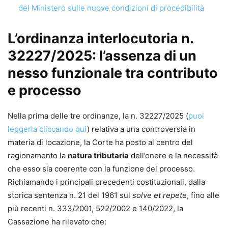
del Ministero sulle nuove condizioni di procedibilità
Autrice
Lucilla Nigro
L’ordinanza interlocutoria n.
Autrice di formulari giuridici, unitamente al padre avv.
32227/2025: l’assenza di un
Benito Nigro, dall’anno 1990. Avvocato cassazionista,
Mediatore civile e Giudice ausiliario presso la Corte di
nesso funzionale tra contributo
Appello di Napoli, sino al dicembre 2022, è attualmente
e processo
Giudice di pace in Agropoli.
Nella prima delle tre ordinanze, la n. 32227/2025 (
puoi
leggerla cliccando qui
) relativa a una controversia in
materia di locazione, la Corte ha posto al centro del
ragionamento la
natura tributaria
dell’onere e la necessità
che esso sia coerente con la funzione del processo.
Richiamando i principali precedenti costituzionali, dalla
storica sentenza n. 21 del 1961 sul
solve et repete
, fino alle
più recenti n. 333/2001, 522/2002 e 140/2022, la
Cassazione ha rilevato che: