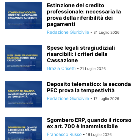
Estinzione del credito
professionale: necessaria la
prova della riferibilità dei
pagamenti
Redazione Giuricivile
-
31 Luglio 2026
Spese legali stragiudiziali
risarcibili: i criteri della
Cassazione
Grazia Crisetti
-
21 Luglio 2026
Deposito telematico: la seconda
PEC prova la tempestività
Redazione Giuricivile
-
17 Luglio 2026
Sgombero ERP, quando il ricorso
ex art. 700 è inammissibile
Francesco Russo
-
16 Luglio 2026