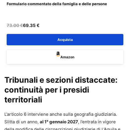
Formulario commentato della famiglia e delle persone
F
d
73.00 €
69.35 €
Acquista
Amazon
Tribunali e sezioni distaccate:
continuità per i presidi
territoriali
L’articolo 6 interviene anche sulla geografia giudiziaria.
Slitta di un anno,
al 1° gennaio 2027
, l’entrata in vigore
della modifica delle circoscrizioni giudiziarie di L’Aquila e