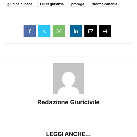
giudice di pace
PNRR giustizia
proroga
riforma cartabia
Redazione Giuricivile
LEGGI ANCHE...