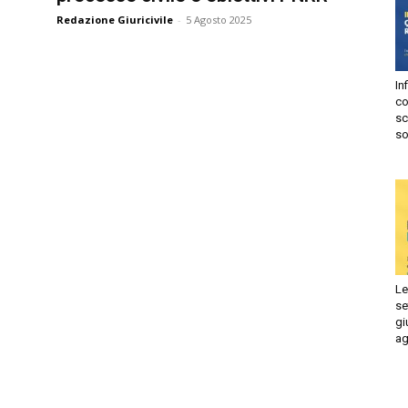
Redazione Giuricivile
-
5 Agosto 2025
Autorizzo
Non autorizzo
liccando su “Iscriviti” dichiari di aver letto e accettato la
privacy
olicy.
Infi
isprudenza
con
Iscriviti
sca
sol
e
Le 
set
giu
ago