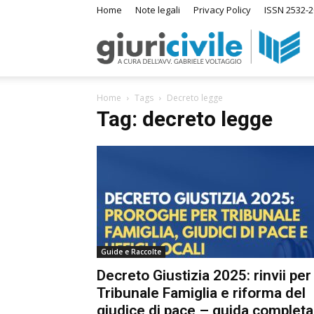
Home
Note legali
Privacy Policy
ISSN 2532-2
Giuri
Home
Tags
Decreto legge
–
Tag: decreto legge
Ras
di
Guide e Raccolte
Diri
Decreto Giustizia 2025: rinvii per
Tribunale Famiglia e riforma del
A
giudice di pace – guida completa
m