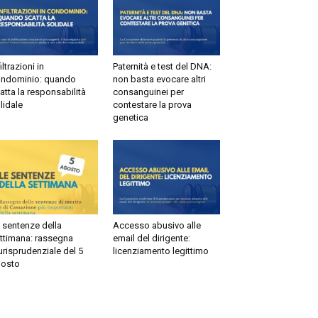
ltrazioni in
Paternità e test del DNA:
dominio: quando
non basta evocare altri
tta la responsabilità
consanguinei per
idale
contestare la prova
genetica
sentenze della
Accesso abusivo alle
timana: rassegna
email del dirigente:
risprudenziale del 5
licenziamento legittimo
sto