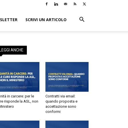
LETTER
SCRIVI UN ARTICOLO
EGGI ANCHE
tà in carcere: per le
Contratti via email:
e risponde la ASL, non
quando proposta e
inistero
accettazione sono
conformi