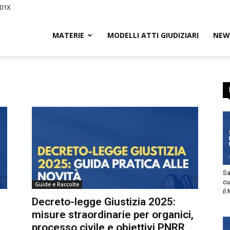
01X
Civile.it
MATERIE
MODELLI ATTI GIUDIZIARI
NEWS
L
segna
Sani
cur
Guide e Raccolte
il M
tto
Decreto-legge Giustizia 2025:
misure straordinarie per organici,
utorizzo l’invio di comunicazioni a scopo commerciale e di
processo civile e obiettivi PNRR
arketing nei limiti indicati nell’
informativa
.