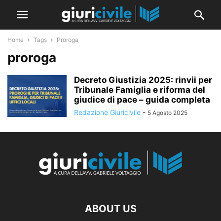
Home
Tags
Proroga
proroga
Decreto Giustizia 2025: rinvii per
Tribunale Famiglia e riforma del
giudice di pace – guida completa
Redazione Giuricivile
-
5 Agosto 2025
ABOUT US