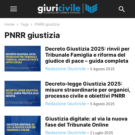
Home
Tags
PNRR giustizia
PNRR giustizia
Decreto Giustizia 2025: rinvii per
Tribunale Famiglia e riforma del
giudice di pace – guida completa
Redazione Giuricivile
-
5 Agosto 2025
Decreto-legge Giustizia 2025:
misure straordinarie per organici,
processo civile e obiettivi PNRR
Redazione Giuricivile
-
5 Agosto 2025
Giustizia digitale: al via la nuova
fase del Tribunale Online
Redazione Giuricivile
-
2 Luglio 2025