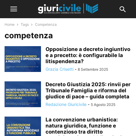
Home
Tags
Competenza
competenza
Opposizione a decreto ingiuntivo
e a precetto: è configurabile la
litispendenza?
Grazia Crisetti
-
8 Settembre 2025
Decreto Giustizia 2025: rinvii per
Tribunale Famiglia e riforma del
giudice di pace – guida completa
Redazione Giuricivile
-
5 Agosto 2025
La convenzione urbanistica:
natura giuridica, funzione e
contenzioso tra diritto