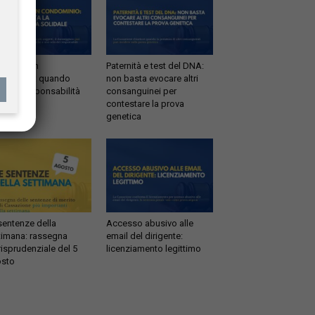
ltrazioni in
Paternità e test del DNA:
dominio: quando
non basta evocare altri
tta la responsabilità
consanguinei per
idale
contestare la prova
genetica
sentenze della
Accesso abusivo alle
timana: rassegna
email del dirigente:
risprudenziale del 5
licenziamento legittimo
sto