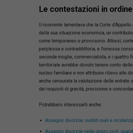
Lucilla N
Le contestazioni in ordine
Autore di
Benito N
Il ricorrente lamentava che la Corte d’Appell
Mediatore
della sua situazione economica, un contributo 
Appello d
Giudice o
come temporaneo e provvisorio. Altresì, conte
perplessa e contraddittoria, e l’omessa consi
seconda moglie, commercialista, e i quattro figl
territoriale avrebbe dovuto tenere conto del
nucleo familiare e non attribuire rilievo alle
anche censurata la valutazione delle entrate su
dei requisiti di gravità, precisione e concordan
Potrebbero interessarti anche:
Assegno divorzile: redditi reali e incidenza
Assegno divorzile nelle unioni civili: quan