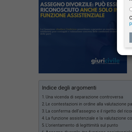
e
C
p
Giur
Civil
Indice degli argomenti
Una vicenda di separazione controversa
Le contestazioni in ordine alla valutazione p
La conferma dell’assegno e il rigetto del ric
La funzione assistenziale e la valutazione c
L’orientamento di legittimità sul punto