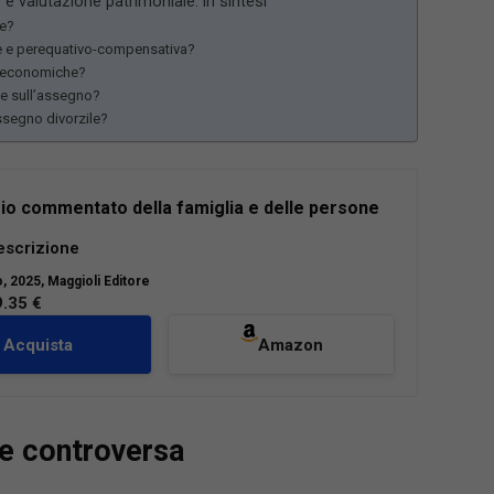
 e valutazione patrimoniale: in sintesi
le?
ale e perequativo-compensativa?
i economiche?
ide sull’assegno?
ssegno divorzile?
io commentato della famiglia e delle persone
 aggiornato al
D.L. 8 agosto 2025, n.
escrizione
eto giustizia)
e ai
decreti correttivi “Cartabia”
o
, 2025, Maggioli Editore
zione”
, raccoglie oltre
240 formule
, coordinate
9.35 €
vo rito unificato
, corredate da norma di legge,
, indicazione dei termini di legge o scadenze,
Acquista
Amazon
clusioni e delle massime giurisprudenziali. Le
contengono la doppia indicazione del tribunale
nte competente e del
nuovo TMPF
, che
ne controversa
n vigore a ottobre 2026.
e si configura come uno strumento completo e