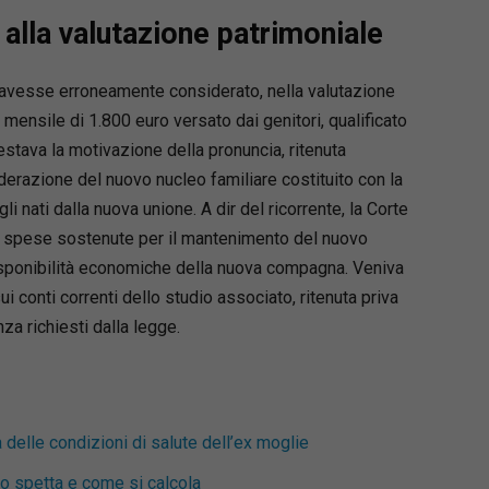
66.22%
igro
 alla valutazione patrimoniale
 formulari giuridici, unitamente al padre avv.
igro, dall’anno 1990. Avvocato cassazionista,
o avesse erroneamente considerato, nella valutazione
 civile e Giudice ausiliario presso la Corte di
mensile di 1.800 euro versato dai genitori, qualificato
i Napoli, sino al dicembre 2022, è attualmente
rdinario di pace.
stava la motivazione della pronuncia, ritenuta
derazione del nuovo nucleo familiare costituito con la
i nati dalla nuova unione. A dir del ricorrente, la Corte
le spese sostenute per il mantenimento del nuovo
 disponibilità economiche della nuova compagna. Veniva
i conti correnti dello studio associato, ritenuta priva
za richiesti dalla legge.
 delle condizioni di salute dell’ex moglie
do spetta e come si calcola