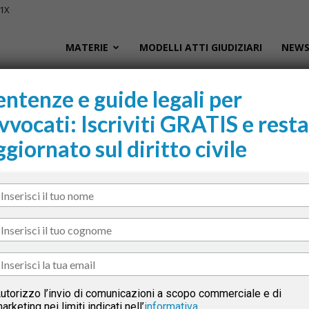
01X
Civile.it
MATERIE
MODELLI ATTI GIUDIZIARI
NEWS
entenze e guide legali per
ivorzile, tra funzione assistenziale e valutazione patrimoniale
vvocati: Iscriviti GRATIS e resta
L
 tra funzione
ggiornato sul diritto civile
segna
lutazione patrimoniale
Sani
tsApp
Linkedin
Email
cur
il M
tto
La Corte di Cassazione,
con l’ordinanza n. 26392 del
utorizzo l’invio di comunicazioni a scopo commerciale e di
30 settembre 2025
, si è pronunciata sulla tematica
arketing nei limiti indicati nell’
informativa
.