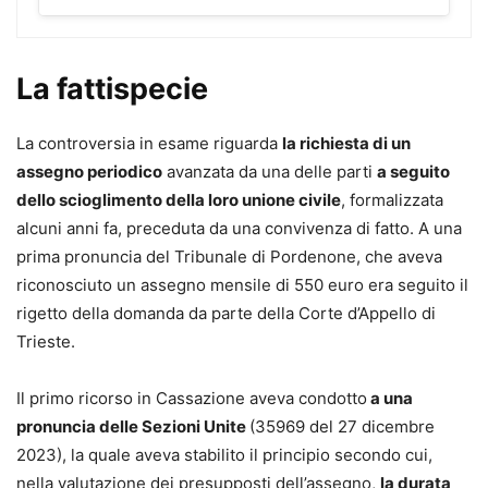
contengono la doppia indicazione del tribunale
attualmente competente e del
nuovo TMPF
, che entrerà in
vigore a ottobre 2026.
La fattispecie
Il Volume si configura come uno strumento completo e
operativo di grande utilità per il Professionista che deve
La controversia in esame riguarda
la richiesta di un
impostare un’
efficace strategia difensiva
nell’ambito del
assegno periodico
avanzata da una delle parti
a seguito
processo civile davanti al tribunale per le persone, per i
dello scioglimento della loro unione civile
, formalizzata
minorenni e per le famiglie.
alcuni anni fa, preceduta da una convivenza di fatto. A una
L’opera fornisce per ogni argomento procedurale
prima pronuncia del Tribunale di Pordenone, che aveva
lo schema della formula,
disponibile anche online
riconosciuto un assegno mensile di 550 euro era seguito il
in formato editabile e stampabile.
rigetto della domanda da parte della Corte d’Appello di
Trieste.
Lucilla Nigro
Autore di formulari giuridici, unitamente al padre avv.
Il primo ricorso in Cassazione aveva condotto
a una
Benito Nigro, dall’anno 1990. Avvocato cassazionista,
pronuncia delle Sezioni Unite
(35969 del 27 dicembre
Mediatore civile e Giudice ausiliario presso la Corte di
2023), la quale aveva stabilito il principio secondo cui,
Appello di Napoli, sino al dicembre 2022, è attualmente
nella valutazione dei presupposti dell’assegno,
la durata