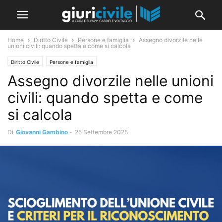
Home
Diritto Civile
Persone e famiglia
Assegno divorzile nelle
unioni civili: quando spetta e come si calcola
Diritto Civile
Persone e famiglia
Assegno divorzile nelle unioni
civili: quando spetta e come
si calcola
Di
Giovanni Gambino
-
25 Settembre 2025