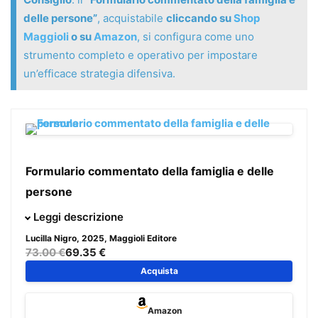
delle persone”
, acquistabile
cliccando su
Shop
Maggioli
o su
Amazon
, si configura come uno
strumento completo e operativo per impostare
un’efficace strategia difensiva.
Formulario commentato della famiglia e delle
persone
Il testo, aggiornato al
D.L. 8 agosto 2025, n. 117 (decreto
Leggi descrizione
giustizia)
e ai
decreti correttivi “Cartabia” e “mediazione”
,
Lucilla Nigro
, 2025, Maggioli Editore
raccoglie oltre
240 formule
, coordinate con il
nuovo rito
73.00 €
69.35 €
unificato
, corredate da norma di legge, commento,
Acquista
indicazione dei termini di legge o scadenze, delle
preclusioni e delle massime giurisprudenziali. Le formule
Amazon