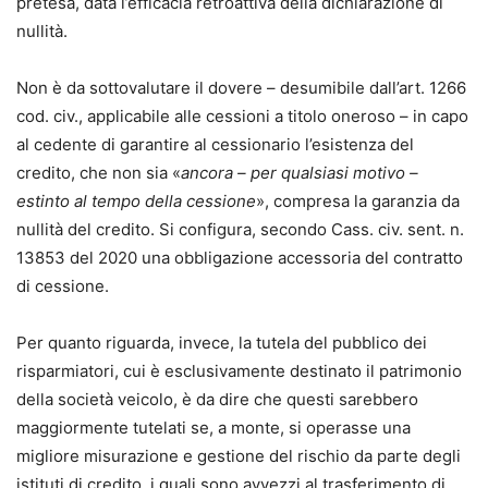
pretesa, data l’efficacia retroattiva della dichiarazione di
nullità.
Non è da sottovalutare il dovere – desumibile dall’art. 1266
cod. civ., applicabile alle cessioni a titolo oneroso – in capo
al cedente di garantire al cessionario l’esistenza del
credito, che non sia «
ancora – per qualsiasi motivo –
estinto al tempo della cessione
», compresa la garanzia da
nullità del credito. Si configura, secondo Cass. civ. sent. n.
13853 del 2020 una obbligazione accessoria del contratto
di cessione.
Per quanto riguarda, invece, la tutela del pubblico dei
risparmiatori, cui è esclusivamente destinato il patrimonio
della società veicolo, è da dire che questi sarebbero
maggiormente tutelati se, a monte, si operasse una
migliore misurazione e gestione del rischio da parte degli
istituti di credito, i quali sono avvezzi al trasferimento di