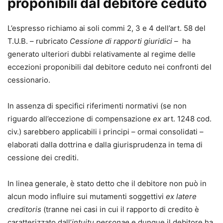
proponibili dal debitore ceduto
L’espresso richiamo ai soli commi 2, 3 e 4 dell’art. 58 del
T.U.B. – rubricato
Cessione di rapporti giuridici –
ha
generato ulteriori dubbi relativamente al regime delle
eccezioni proponibili dal debitore ceduto nei confronti del
cessionario.
In assenza di specifici riferimenti normativi (se non
riguardo all’eccezione di compensazione
ex
art. 1248 cod.
civ.) sarebbero applicabili i principi – ormai consolidati –
elaborati dalla dottrina e dalla giurisprudenza in tema di
cessione dei crediti.
In linea generale, è stato detto che il debitore non può in
alcun modo influire sui mutamenti soggettivi
ex latere
creditoris
(tranne nei casi in cui il rapporto di credito è
caratterizzato dall’
intuitu personae
e dunque il debitore ha