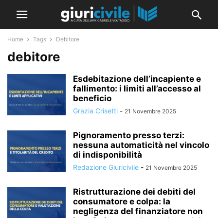
Home
Tags
Debitore
debitore
Esdebitazione dell’incapiente e
fallimento: i limiti all’accesso al
beneficio
Grazia Crisetti
-
21 Novembre 2025
Pignoramento presso terzi:
nessuna automaticità nel vincolo
di indisponibilità
Redazione Giuricivile
-
21 Novembre 2025
Ristrutturazione dei debiti del
consumatore e colpa: la
negligenza del finanziatore non