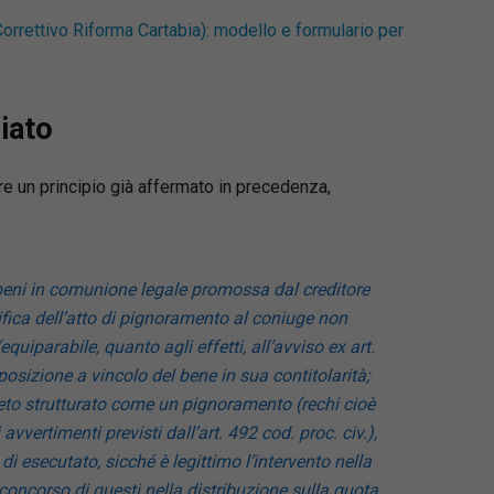
Correttivo Riforma Cartabia): modello e formulario per
ciato
re un principio già affermato in precedenza,
beni in comunione legale promossa dal creditore
tifica dell’atto di pignoramento al coniuge non
quiparabile, quanto agli effetti, all’avviso ex art.
posizione a vincolo del bene in sua contitolarità;
creto strutturato come un pignoramento (rechi cioè
 avvertimenti previsti dall’art. 492 cod. proc. civ.),
di esecutato, sicché è legittimo l’intervento nella
l concorso di questi nella distribuzione sulla quota