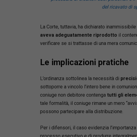
del ricavato di 
La Corte, tuttavia, ha dichiarato inammissibile i
aveva adeguatamente riprodotto
il conten
verificare se si trattasse di una mera comuni
Le implicazioni pratiche
L’ordinanza sottolinea la necessità di
precisi
sottoporre a vincolo l’intero bene in comunione
coniuge non debitore contenga
tutti gli ele
tale formalità, il coniuge rimane un mero “avvi
possono partecipare alla distribuzione.
Per i difensori, il caso evidenzia l’importanza
processo esecutivo e di produrre integralmente