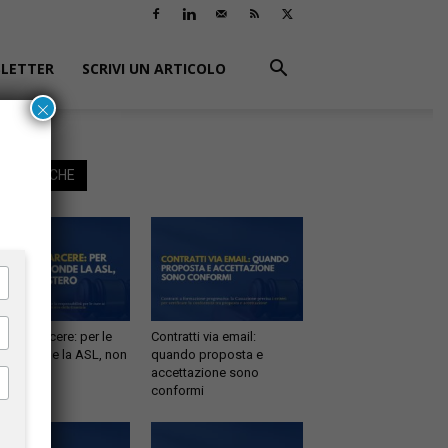
LETTER
SCRIVI UN ARTICOLO
×
EGGI ANCHE
tà in carcere: per le
Contratti via email:
e risponde la ASL, non
quando proposta e
inistero
accettazione sono
conformi