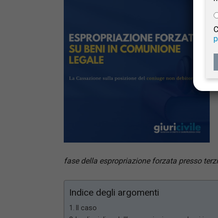
e
C
p
Giur
Civil
fase della espropriazione forzata presso terz
Indice degli argomenti
Il caso