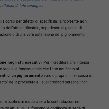
spettanza di tale coniuge»
.
l ricorso per difetto di specificità: la ricorrente
non
uto dell’atto notificatole, impedendo al giudice di
cazione o di una vera estensione del pignoramento.
one negli atti esecutivi
. Per il creditore che intenda
 legale, è fondamentale che l’atto notificato al
menti di un pignoramento
vero e proprio. In assenza di
sato” della procedura e i suoi creditori personali non
 di articolare in modo chiaro le contestazioni nel
 gli atti su cui si fondano le doglianze in sede di