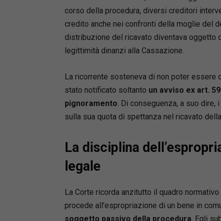
excursus
corso della procedura, diversi creditori interv
(mobiliar
credito anche nei confronti della moglie del de
La Guida 
distribuzione del ricavato diventava oggetto d
giurispr
legittimità dinanzi alla Cassazione.
con gli a
guida, ci
La ricorrente sosteneva di non poter essere
rassegna 
stato notificato soltanto
un avviso ex art. 59
bis
c.p.c.
pignoramento
. Di conseguenza, a suo dire, 
PPT
alla
sulla sua quota di spettanza nel ricavato della
ipotesi d
avuto rig
La disciplina dell’espropr
Leonarda
legale
Avvocato
Onorario 
dell’Esec
La Corte ricorda anzitutto il quadro normativo 
esattoria
procede all’espropriazione di un bene in com
all’esecu
soggetto passivo della procedura
. Egli su