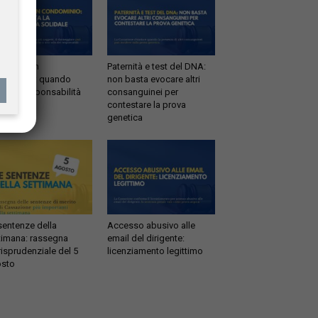
ltrazioni in
Paternità e test del DNA:
dominio: quando
non basta evocare altri
tta la responsabilità
consanguinei per
idale
contestare la prova
genetica
sentenze della
Accesso abusivo alle
timana: rassegna
email del dirigente:
risprudenziale del 5
licenziamento legittimo
sto