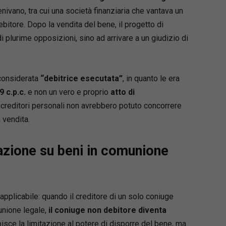
 delle varie tipologie di pignoramento
enivano, tra cui una società finanziaria che vantava un
e, immobiliare, di veicoli natanti, esattoriale).
bitore. Dopo la vendita del bene, il progetto di
illustra la parte teorico-giuridica e
i plurime opposizioni, sino ad arrivare a un giudizio di
udenziale aggiornata dei PPT, coordinandola
spetti pratici, riportando vademecum, linee
rcolari e modelli di atti giudiziari e passando in
 considerata
“debitrice esecutata”
, in quanto le era
tutte le novità: dalla
nuova istanza ex art. 492
9 c.p.c.
e non un vero e proprio
atto di
 alla procedura di i
scrizione a ruolo
, dal
nuovo
i creditori personali non avrebbero potuto concorrere
 cd. “
dichiarazione di interesse
”, e le varie
 vendita.
i
sospensione
e di
svincolo
dei beni pignorati,
uardo agli ultimi interventi legislativi.
iazione su beni in comunione
 D’Alonzo
 presso il Foro di Lanciano, già Giudice
presso il tribunale di Ferrara e Giudice
uzione in esecuzioni mobiliari, esecuzioni
applicabile: quando il creditore di un solo coniuge
li mobiliari e immobiliari e opposizione
unione legale,
il coniuge non debitore diventa
zione nella fase cautelare.
bisce la limitazione al potere di disporre del bene, ma