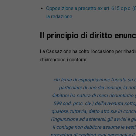
Opposizione a precetto ex art. 615 c.p.c. (
la redazione
Il principio di diritto enun
La Cassazione ha colto l’occasione per ribadi
chiarendone i contorni:
«In tema di espropriazione forzata su 
particolare di uno dei coniugi, la no
debitore ha natura di mera denuntiatio (e
599 cod. proc. civ.) dell’avvenuta sotto
qualora, tuttavia, detto atto sia in con
l’ingiunzione ad astenersi, gli avvisi e gli
il coniuge non debitore assume le vesti 
procedura di creditori suoi personali e i