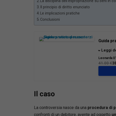
La disciplina dell’espropriazione su beni in 
Il principio di diritto enunciato
Le implicazioni pratiche
Conclusioni
Guida pr
La prese
Leggi d
il profes
Leonarda D
espropri
41.00 €
3
possibil
proponen
lunga es
giudiziar
Il caso
L’Opera 
azione ch
La controversia nasce da una
procedura di 
della tut
confronti di un debitore, avente ad oggetto
un