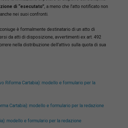
ione di “esecutato”
, a meno che l’atto notificato non
anche nei suoi confronti.
 coniuge è formalmente destinatario di un atto di
si da atti di disposizione, avvertimenti ex art. 492
orrere nella distribuzione dell’attivo sulla quota di sua
Loaded
:
66.22%
vo Riforma Cartabia): modello e formulario per la
rma Cartabia): modello e formulario per la redazione
ia): modello e formulario per la redazione