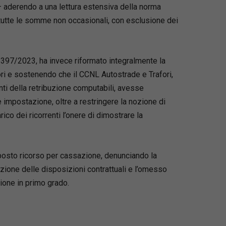
 – aderendo a una lettura estensiva della norma
o tutte le somme non occasionali, con esclusione dei
3397/2023, ha invece riformato integralmente la
ri e sostenendo che il CCNL Autostrade e Trafori,
i della retribuzione computabili, avesse
e impostazione, oltre a restringere la nozione di
ico dei ricorrenti l’onere di dimostrare la
oposto ricorso per cassazione, denunciando la
etazione delle disposizioni contrattuali e l’omesso
ione in primo grado.