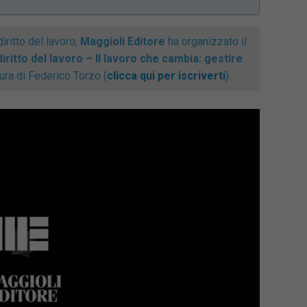
iritto del lavoro,
Maggioli Editore
ha organizzato il
iritto del lavoro – Il lavoro che cambia: gestire
cura di Federico Torzo
(
clicca qui per iscriverti
).