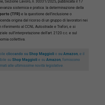
e, Sezione Lavoro, n. 30331/2025, pubblicata il 17
evanza sistemica e pratica: la determinazione della
pporto (TFR)
e la questione dell’inclusione o
icenda origina dal ricorso di un gruppo di lavoratori nei
on riferimento al CCNL Autostrade e Trafori, e si
ale sull’interpretazione dell’art. 2120 c.c. e sul
nomia collettiva.
bile
cliccando su
Shop Maggioli
o
su
Amazon
, e il
ibile su
Shop Maggioli
e su
Amazon
, forniscono
nati alle ultimissime novità legislative.