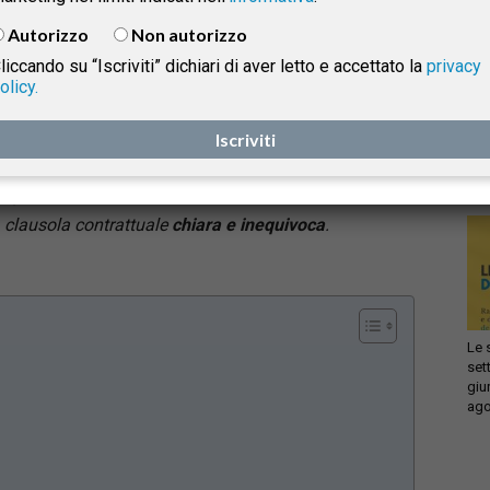
leggere cliccando qui
), ha affrontato la questione
Autorizzo
Non autorizzo
della determinazione della base di calcolo del
liccando su “Iscriviti” dichiari di aver letto e accettato la
privacy
trattamento di fine rapporto (TFR) e dell’inclusione
olicy.
Infi
delle voci retributive. La pronuncia ribadisce il
isprudenza
con
principio di
onnicomprensività della retribuzione
ai
Iscriviti
sca
sol
sensi dell’art. 2120 c.c., stabilendo che l’esclusione di
specifici emolumenti è ammessa solo tramite
e
clausola contrattuale
chiara e inequivoca
.
Le 
set
giu
ago