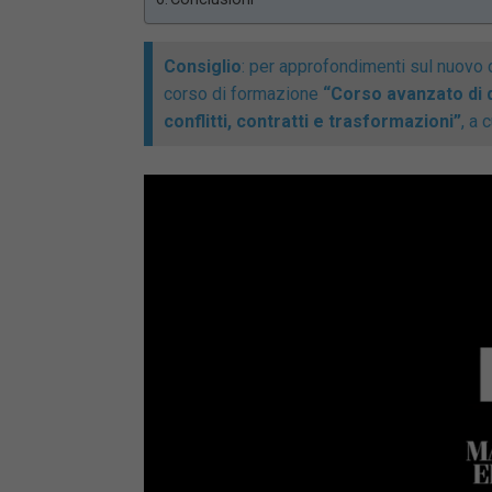
Consiglio
: per approfondimenti sul nuovo d
corso di formazione
“Corso avanzato di d
conflitti, contratti e trasformazioni”
, a 