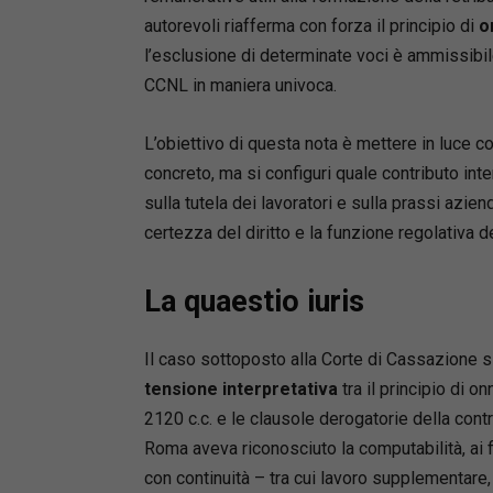
autorevoli riafferma con forza il principio di
o
l’esclusione di determinate voci è ammissibi
CCNL in maniera univoca.
L’obiettivo di questa nota è mettere in luce co
concreto, ma si configuri quale contributo inte
sulla tutela dei lavoratori e sulla prassi azie
certezza del diritto e la funzione regolativa de
La quaestio iuris
Il caso sottoposto alla Corte di Cassazione si
tensione interpretativa
tra il principio di o
2120 c.c. e le clausole derogatorie della contra
Roma aveva riconosciuto la computabilità, ai f
con continuità – tra cui lavoro supplementare, s