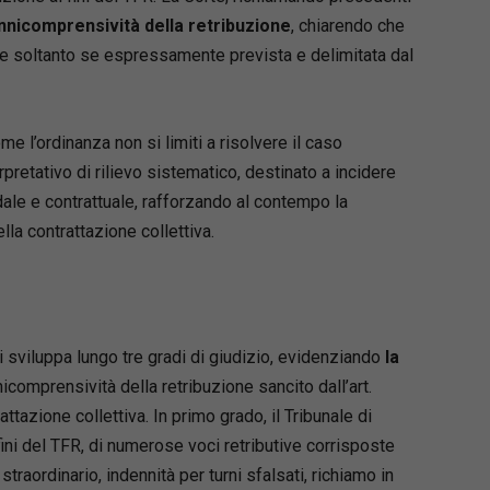
nnicomprensività della retribuzione
, chiarendo che
le soltanto se espressamente prevista e delimitata dal
me l’ordinanza non si limiti a risolvere il caso
rpretativo di rilievo sistematico, destinato a incidere
ndale e contrattuale, rafforzando al contempo la
lla contrattazione collettiva.
 sviluppa lungo tre gradi di giudizio, evidenziando
la
nnicomprensività della retribuzione sancito dall’art.
ttazione collettiva. In primo grado, il Tribunale di
ini del TFR, di numerose voci retributive corrisposte
traordinario, indennità per turni sfalsati, richiamo in