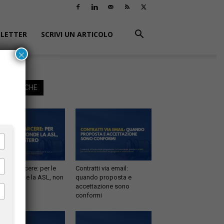
LETTER
SCRIVI UN ARTICOLO
×
EGGI ANCHE
tà in carcere: per le
Contratti via email:
e risponde la ASL, non
quando proposta e
inistero
accettazione sono
conformi