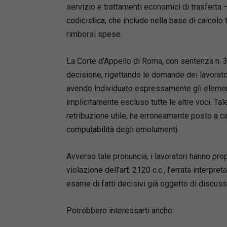
servizio e trattamenti economici di trasferta
codicistica, che include nella base di calcol
rimborsi spese.
La Corte d’Appello di Roma, con sentenza n. 
decisione, rigettando le domande dei lavorato
avendo individuato espressamente gli element
implicitamente escluso tutte le altre voci. Tal
retribuzione utile, ha erroneamente posto a car
computabilità degli emolumenti.
Avverso tale pronuncia, i lavoratori hanno pr
violazione dell’art. 2120 c.c., l’errata interpr
esame di fatti decisivi già oggetto di discuss
Potrebbero interessarti anche: