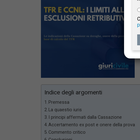
e
C
p
Giur
Civil
Indice degli argomenti
Premessa
La quaestio iuris
I principi affermati dalla Cassazione
Accertamento ex post e onere della prova
Commento critico
Conclusioni