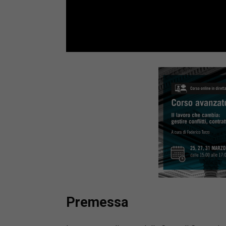
Loaded
:
Mute
66.17%
Premessa