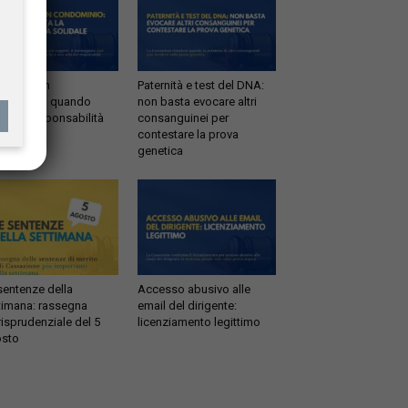
ltrazioni in
Paternità e test del DNA:
dominio: quando
non basta evocare altri
tta la responsabilità
consanguinei per
idale
contestare la prova
genetica
sentenze della
Accesso abusivo alle
timana: rassegna
email del dirigente:
risprudenziale del 5
licenziamento legittimo
sto