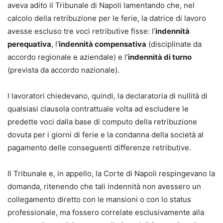
aveva adito il Tribunale di Napoli lamentando che, nel
del lavoro e nella vita professionale di ogni giorno.
calcolo della retribuzione per le ferie, la datrice di lavoro
L’opera si colloca nell’ambito di una collana nella quale,
avesse escluso tre voci retributive fisse: l’
indennità
oltre all’opera dedicata alla cessazione del rapporto di
perequativa
, l’
indennità compensativa
(disciplinate da
lavoro (a cura di C. Colosimo), sono già apparsi i volumi
accordo regionale e aziendale) e l’
indennità di turno
che seguono: Il processo del lavoro (a cura di D. Paliaga);
(prevista da accordo nazionale).
Lavoro e crisi d’impresa (di M. Belviso); Il Lavoro pubblico
(a cura di A. Boscati); Diritto sindacale (a cura di G. Perone
I lavoratori chiedevano, quindi, la declaratoria di nullità di
e M.C. Cataudella).
qualsiasi clausola contrattuale volta ad escludere le
Vincenzo Ferrante
predette voci dalla base di computo della retribuzione
Università Cattolica di Milano, direttore del Master in
dovuta per i giorni di ferie e la condanna della società al
Consulenza del lavoro e direzione del personale (MUCL);
pagamento delle conseguenti differenze retributive.
Mirko Altimari
Università Cattolica di Milano;
Il Tribunale e, in appello, la Corte di Napoli respingevano la
Silvia Bertocco
domanda, ritenendo che tali indennità non avessero un
Università di Padova;
collegamento diretto con le mansioni o con lo status
Laura Calafà
professionale, ma fossero correlate esclusivamente alla
Università di Verona;