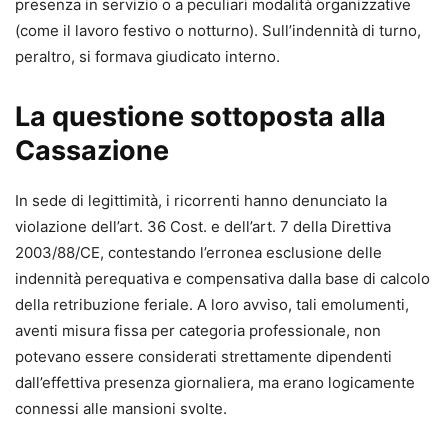
presenza in servizio o a peculiari modalità organizzative
Matteo Corti
(come il lavoro festivo o notturno). Sull’indennità di turno,
Università Cattolica di Milano;
peraltro, si formava giudicato interno.
Ombretta Dessì
Università di Cagliari;
La questione sottoposta alla
Maria Giovanna Greco
Università di Parma;
Cassazione
Francesca Malzani
Università di Brescia;
In sede di legittimità, i ricorrenti hanno denunciato la
Marco Novella
violazione dell’art. 36 Cost. e dell’art. 7 della Direttiva
Università di Genova;
2003/88/CE, contestando l’erronea esclusione delle
Fabio Pantano
indennità perequativa e compensativa dalla base di calcolo
Università di Parma;
della retribuzione feriale. A loro avviso, tali emolumenti,
Roberto Pettinelli
aventi misura fissa per categoria professionale, non
Università del Piemonte orientale;
potevano essere considerati strettamente dipendenti
Flavio Vincenzo Ponte
dall’effettiva presenza giornaliera, ma erano logicamente
Università della Calabria;
connessi alle mansioni svolte.
Fabio Ravelli