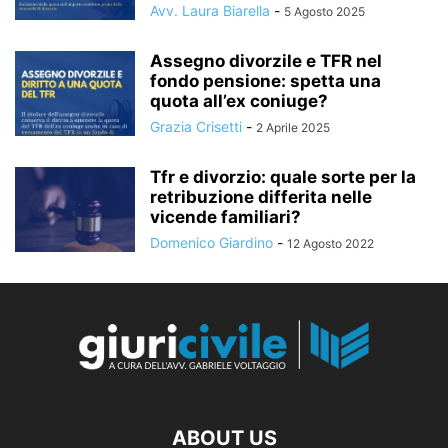
Avv. Laura Biarella
-
5 Agosto 2025
Assegno divorzile e TFR nel
fondo pensione: spetta una
quota all’ex coniuge?
Grazia Crisetti
-
2 Aprile 2025
Tfr e divorzio: quale sorte per la
retribuzione differita nelle
vicende familiari?
Domenico Giardino
-
12 Agosto 2022
ABOUT US