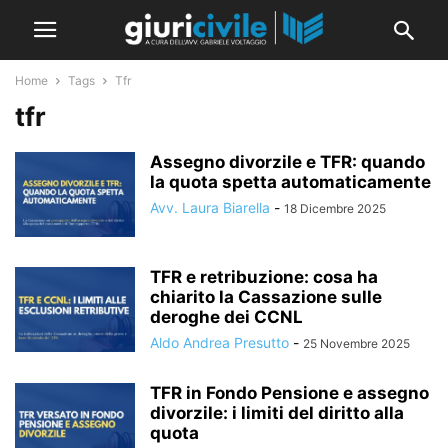
Home
Tags
Tfr
tfr
Assegno divorzile e TFR: quando
la quota spetta automaticamente
Avv. Laura Biarella
-
18 Dicembre 2025
TFR e retribuzione: cosa ha
chiarito la Cassazione sulle
deroghe dei CCNL
Aldo Andrea Presutto
-
25 Novembre 2025
TFR in Fondo Pensione e assegno
divorzile: i limiti del diritto alla
quota