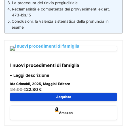
La procedura del rinvio pregiudiziale
Reclamabilità e competenza dei provvedimenti ex art.
473-bis.15
Conclusioni: la valenza sistematica della pronuncia in
esame
I nuovi procedimenti di famiglia
L’opera, dal taglio agile ed operativo, si propone di offrire
Leggi descrizione
al professionista una guida ragionata per gestire le fasi
Ida Grimaldi
, 2025, Maggioli Editore
cruciali del contenzioso familiare, così come novellato
24.00 €
22.80 €
dalla cd. “Riforma Cartabia”, concentrandosi su quattro
Acquista
temi nodali: atti introduttivi, prima udienza, fase
istruttoria, cumulo delle domande di separazione e
Amazon
divorzio. L’obiettivo è quello di fornire agli operatori del
diritto una “bussola giuridica e processuale” per orientarsi