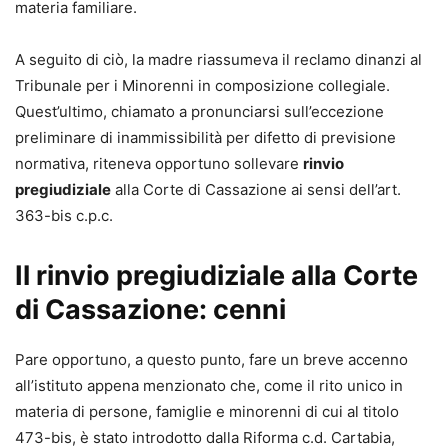
materia familiare.
curatrice di diverse opere in materia di diritto di famiglia e
minorile, lavoro e pari opportunità, scrive per numerose
A seguito di ciò, la madre riassumeva il reclamo dinanzi al
riviste giuridiche ed è componente del Comitato
Tribunale per i Minorenni in composizione collegiale.
Scientifico della rivista “La Previdenza Forense”,
Quest’ultimo, chiamato a pronunciarsi sull’eccezione
quadrimestrale della Cassa di Assistenza e Previdenza
preliminare di inammissibilità per difetto di previsione
Forense.
normativa, riteneva opportuno sollevare
rinvio
pregiudiziale
alla Corte di Cassazione ai sensi dell’art.
363-bis c.p.c.
Il rinvio pregiudiziale alla Corte
di Cassazione: cenni
Pare opportuno, a questo punto, fare un breve accenno
all’istituto appena menzionato che, come il rito unico in
materia di persone, famiglie e minorenni di cui al titolo
473-bis, è stato introdotto dalla Riforma c.d. Cartabia,