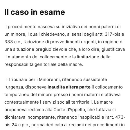
tra le novità legislative e i risvolti applicativi, senza
Il caso in esame
trascurare gli orientamenti giurisprudenziali. Il volume,
aggiornato al D.Lgs. 164/2024, che apporta alcuni
Il procedimento nasceva su iniziativa dei nonni paterni di
correttivi alla Riforma Cartabia, può contare su un
un minore, i quali chiedevano, ai sensi degli artt. 317-bis e
approccio sistematico, concreto e innovativo, grazie
333 c.c., l’adozione di provvedimenti urgenti, in ragione di
all’apporto delle Autrici, avvocate e magistrate, le quali
una situazione pregiudizievole che, a loro dire, giustificava
hanno partecipato alla redazione della Guida in una sorta
il mutamento del collocamento e la limitazione della
di dialogo interdisciplinare, individuando gli argomenti
responsabilità genitoriale della madre.
processuali e sostanziali salienti nella materia,
permettendo, altresì, di mettere a fuoco anche eventuali
Il Tribunale per i Minorenni, ritenendo sussistente
orientamenti e prassi virtuose.
l’urgenza, disponeva
inaudita altera parte
il collocamento
temporaneo del minore presso i nonni materni e attivava
Ida Grimaldi,
contestualmente i servizi sociali territoriali. La madre
Avvocato cassazionista, esperta in materia di diritto di
proponeva reclamo alla Corte d’Appello, che tuttavia si
famiglia e tutela dei minori, lavoro e discriminazioni di
dichiarava incompetente, ritenendo inapplicabile l’art. 473-
genere. È docente e relatrice in numerosi convegni
bis.24 c.p.c., norma dedicata ai reclami nei procedimenti in
nazionali, dibattiti e corsi di formazione. Autrice e