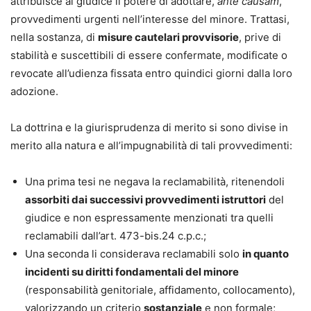
attribuisce al giudice il potere di adottare,
ante causam
,
provvedimenti urgenti nell’interesse del minore. Trattasi,
nella sostanza, di
misure cautelari provvisorie
, prive di
stabilità e suscettibili di essere confermate, modificate o
revocate all’udienza fissata entro quindici giorni dalla loro
adozione.
La dottrina e la giurisprudenza di merito si sono divise in
merito alla natura e all’impugnabilità di tali provvedimenti:
Una prima tesi ne negava la reclamabilità, ritenendoli
assorbiti dai successivi provvedimenti istruttori
del
giudice e non espressamente menzionati tra quelli
reclamabili dall’art. 473-bis.24 c.p.c.;
Una seconda li considerava reclamabili solo
in quanto
incidenti su diritti fondamentali del minore
(responsabilità genitoriale, affidamento, collocamento),
valorizzando un criterio
sostanziale
e non formale;