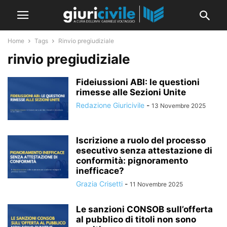
Home
Tags
Rinvio pregiudiziale
rinvio pregiudiziale
Fideiussioni ABI: le questioni
rimesse alle Sezioni Unite
Redazione Giuricivile
-
13 Novembre 2025
Iscrizione a ruolo del processo
esecutivo senza attestazione di
conformità: pignoramento
inefficace?
Grazia Crisetti
-
11 Novembre 2025
Le sanzioni CONSOB sull’offerta
al pubblico di titoli non sono