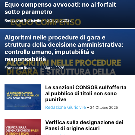
Equo compenso avvocati: no ai forfait
sotto parametro
Redazione Giuricivile
-
5 Giugno 2026
Algoritmi nelle procedure di gara e
struttura della decisione amministrativa:
controllo umano, imputabilità e
responsabilità
Francesco Russo
-
4 Marzo 2026
Le sanzioni CONSOB sull’offerta
al pubblico di titoli non sono
punitive
Redazione Giuricivile
-
24 Ottobre 2025
Verifica sulla designazione dei
Paesi di origine sicuri