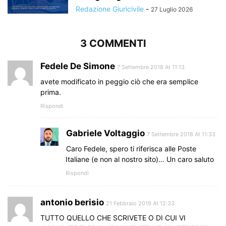
Redazione Giuricivile
-
27 Luglio 2026
3 COMMENTI
Fedele De Simone
7 Settembre 2018 At 11:13
avete modificato in peggio ciò che era semplice
prima.
Rispondi
Gabriele Voltaggio
7 Settembre 2018 At 11:33
Caro Fedele, spero ti riferisca alle Poste
Italiane (e non al nostro sito)… Un caro saluto
Rispondi
antonio berisio
21 Febbraio 2019 At 12:33
TUTTO QUELLO CHE SCRIVETE O DI CUI VI