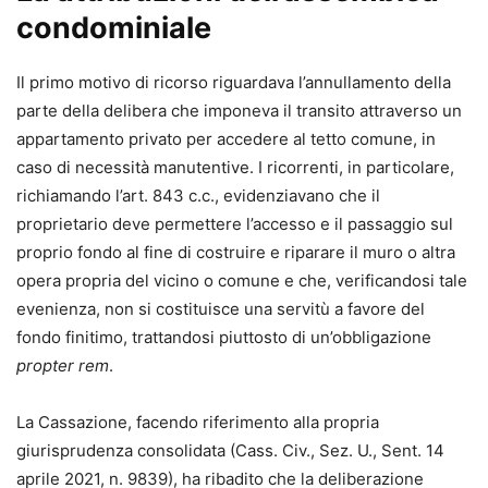
condominiale
Contenuti principali
Il volume affronta, tra gli altri, i seguenti argomenti:
Il primo motivo di ricorso riguardava l’annullamento della
parte della delibera che imponeva il transito attraverso un
art. 1136 c.c. e quorum assembleari;
appartamento privato per accedere al tetto comune, in
art. 1117-ter c.c. e tutela della destinazione d’uso
caso di necessità manutentive. I ricorrenti, in particolare,
dei beni comuni;
richiamando l’art. 843 c.c., evidenziavano che il
lavori di manutenzione e prassi deliberative;
proprietario deve permettere l’accesso e il passaggio sul
voti necessari per attivare le cause;
proprio fondo al fine di costruire e riparare il muro o altra
riparazioni, manutenzioni e nuova lettura dei
opera propria del vicino o comune e che, verificandosi tale
quorum;
evenienza, non si costituisce una servitù a favore del
novazioni e innovazioni gravose o voluttuarie;
fondo finitimo, trattandosi piuttosto di un’obbligazione
impianti non centralizzati, fonti rinnovabili e
propter rem
.
videosorveglianza;
sopraelevazioni, regolamento condominiale,
La Cassazione, facendo riferimento alla propria
tabella millesimale, scissione e sanzioni.
giurisprudenza consolidata (Cass. Civ., Sez. U., Sent. 14
aprile 2021, n. 9839), ha ribadito che la deliberazione