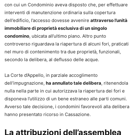
con cui un Condominio aveva disposto che, per effettuare
decisionali, discussioni inutili e interpretazioni
interventi di manutenzione ordinaria sulla copertura
troppo rigide.
dell’edificio, l’accesso dovesse avvenire
attraverso l’unità
Approfondisce i quorum deliberativi, mettendo
immobiliare di proprietà esclusiva di un singolo
in discussione prassi consolidate e mostrando
condomino
, ubicata all’ultimo piano. Altro punto
quando la maggioranza di un terzo dei millesimi
controverso riguardava la riapertura di alcuni fori, praticati
può essere decisiva per approvare i lavori.
nel muro di contenimento tra due proprietà, funzionali,
Analizza temi ricorrenti nella gestione
secondo la delibera, al deflusso delle acque.
condominiale: manutenzioni, innovazioni,
videosorveglianza, sopraelevazioni,
La Corte d’Appello, in parziale accoglimento
regolamento condominiale, tabelle millesimali e
dell’impugnazione,
ha annullato tale delibera
, ritenendola
sanzioni.
nulla nella parte in cui autorizzava la riapertura dei fori e
Fornisce casi d’uso, esempi pratici e consigli utili
disponeva l’utilizzo di un bene estraneo alle parti comuni.
per affrontare con maggiore sicurezza le
Avverso tale decisione, i condomini favorevoli alla delibera
decisioni assembleari.
hanno presentato ricorso in Cassazione.
Aiuta a comprendere cosa dicono le norme, ma
soprattutto cosa non dicono, aprendo la strada a
La attribuzioni dell’assemblea
soluzioni operative spesso trascurate.