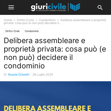
Home
Diritto Civile
Condominio
Delibera assembleare e proprietà
privata: cosa può (e non può) decidere il...
Diritto Civile
Condominio
Delibera assembleare e
proprietà privata: cosa può (e
non può) decidere il
condominio
Di
Grazia Crisetti
-
28 Luglio 2025