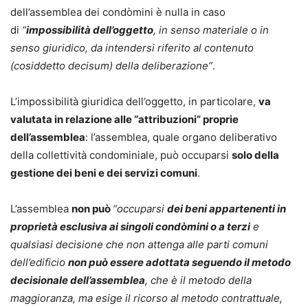
Punti di forza
dell’assemblea dei condòmini è nulla in caso
La forza dell’opera è il taglio dichiaratamente pratico: non
di
“
impossibilità dell’oggetto
, in senso materiale o in
un manuale teorico sulle assemblee, ma una guida
senso giuridico, da intendersi riferito al contenuto
pensata per affrontare problemi reali, semplificare le
(cosiddetto decisum) della deliberazione”
.
decisioni e individuare soluzioni già sperimentate sul
campo.
L’impossibilità giuridica dell’oggetto, in particolare,
va
Lo stile dell’Autore, diretto e accessibile, rende il volume
valutata in relazione alle “attribuzioni” proprie
particolarmente utile per chi vuole trasformare il
dell’assemblea
: l’assemblea, quale organo deliberativo
condominio da luogo di conflitto a spazio di gestione più
della collettività condominiale, può occuparsi
solo della
razionale, chiara e sostenibile.
gestione dei beni e dei servizi comuni
.
Uno strumento da avere subito a disposizione per
amministrare e vivere il condominio con maggiore
L’assemblea
non può
“occuparsi
dei beni appartenenti in
consapevolezza: acquistalo ora e scopri come rendere le
proprietà esclusiva ai singoli condòmini o a terzi
e
delibere più semplici, rapide e difendibili.
qualsiasi decisione che non attenga alle parti comuni
dell’edificio
non può essere adottata seguendo il metodo
decisionale dell’assemblea
, che è il metodo della
maggioranza, ma esige il ricorso al metodo contrattuale,