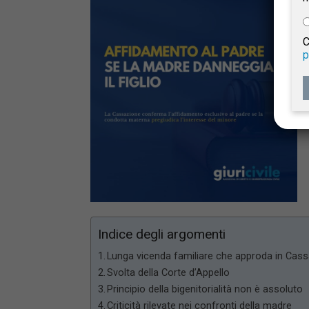
e
C
p
Giur
Civil
Indice degli argomenti
Lunga vicenda familiare che approda in Cas
Svolta della Corte d’Appello
Principio della bigenitorialità non è assoluto
Criticità rilevate nei confronti della madre