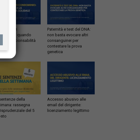
ltrazioni in
Paternità e test del DNA:
dominio: quando
non basta evocare altri
tta la responsabilità
consanguinei per
idale
contestare la prova
genetica
sentenze della
Accesso abusivo alle
timana: rassegna
email del dirigente:
risprudenziale del 5
licenziamento legittimo
sto