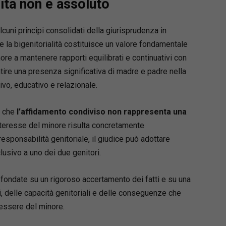
lità non è assoluto
alcuni principi consolidati della giurisprudenza in
e la bigenitorialità costituisce un valore fondamentale
ore a mantenere rapporti equilibrati e continuativi con
ntire una presenza significativa di madre e padre nella
tivo, educativo e relazionale.
Loaded
:
66.22%
a che
l’affidamento condiviso non rappresenta una
nteresse del minore risulta concretamente
sponsabilità genitoriale, il giudice può adottare
usivo a uno dei due genitori.
fondate su un rigoroso accertamento dei fatti e su una
ri, delle capacità genitoriali e delle conseguenze che
essere del minore.