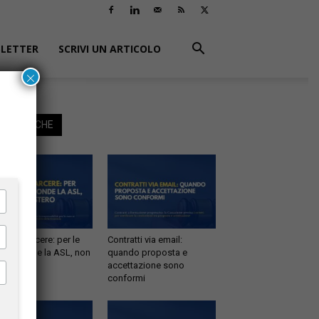
LETTER
SCRIVI UN ARTICOLO
×
EGGI ANCHE
tà in carcere: per le
Contratti via email:
e risponde la ASL, non
quando proposta e
inistero
accettazione sono
conformi