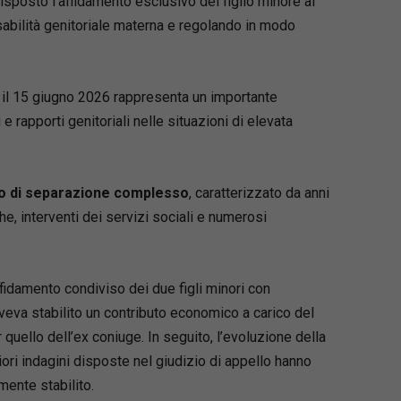
sposto l’affidamento esclusivo del figlio minore al
sso di famiglia, integrando riferimenti
bilità genitoriale materna e regolando in modo
, orientamenti giurisprudenziali e indicazioni di
enza perdere di vista le più autorevoli
ni della dottrina.
 il 15 giugno 2026 rappresenta un importante
 si sviluppa dai presupposti del processo
e rapporti genitoriali nelle situazioni di elevata
izione e competenza) per giungere sino al
imento e all’esecuzione dei provvedimenti
 nel nostro paese (un profilo di sempre
 rilevanza nell’esperienza pratica). Notevole
o di separazione complesso
, caratterizzato da anni
e è dedicata ai profili difensivi, al contenuto
he, interventi dei servizi sociali e numerosi
i e alle strategie processuali, con
ondimento delle criticità operative emerse
riforma Cartabia.
ffidamento condiviso dei due figli minori con
pensato per chi, nella pratica quotidiana, cerca
eva stabilito un contributo economico a carico del
argomentate alle questioni più rilevanti in
 quello dell’ex coniuge. In seguito, l’evoluzione della
riori indagini disposte nel giudizio di appello hanno
Angelo Lupoi
mente stabilito.