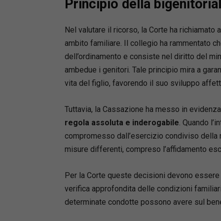
Principio della bigenitoria
Nel valutare il ricorso, la Corte ha richiamato 
ambito familiare. Il collegio ha rammentato ch
dell’ordinamento e consiste nel diritto del min
ambedue i genitori. Tale principio mira a gara
vita del figlio, favorendo il suo sviluppo affet
Mute
Tuttavia, la Cassazione ha messo in evidenz
regola assoluta e inderogabile
. Quando l’i
compromesso dall’esercizio condiviso della re
misure differenti, compreso l’affidamento escl
Per la Corte queste decisioni devono essere 
verifica approfondita delle condizioni familia
determinate condotte possono avere sul ben