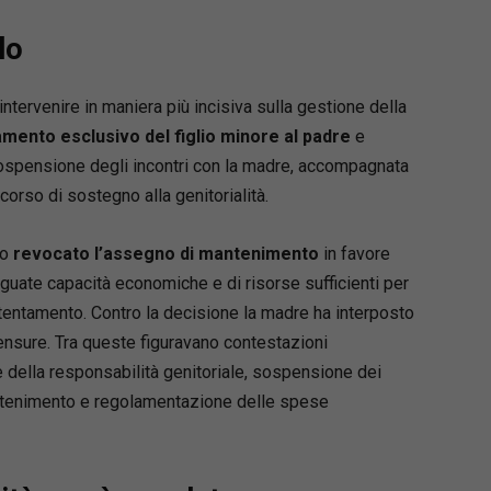
 del Foro di Bologna e Professore ordinario di
rocessuale civile dell’Università di Bologna, ove
lo
iritto processuale civile e altre materie
, tra cui un Laboratorio per la gestione dei
familiari.
ntervenire in maniera più incisiva sulla gestione della
e della Summer School organizzata
damento esclusivo del figlio minore al padre
e
versità di Bologna a Ravenna su Cross-border
ospensione degli incontri con la madre, accompagnata
n and international arbitration. Partecipa a
corso di sostegno alla genitorialità.
convegni e seminari in Italia e all’estero in
i relatore. Fa parte del Comitato editoriale della
po
revocato l’assegno di mantenimento
in favore
rimestrale di diritto e procedura civile ed è
uate capacità economiche e di risorse sufficienti per
ll’International Journal of Procedural Law.
entamento. Contro la decisione la madre ha interposto
bile della sezione dell’Emilia Romagna della
ensure. Tra queste figuravano contestazioni
gli avvocati internazionalisti, ha pubblicato
e, articoli e saggi in materia di diritto di
e della responsabilità genitoriale, sospensione dei
 diritto processuale civile, diritto internazionale
mantenimento e regolamentazione delle spese
ale.