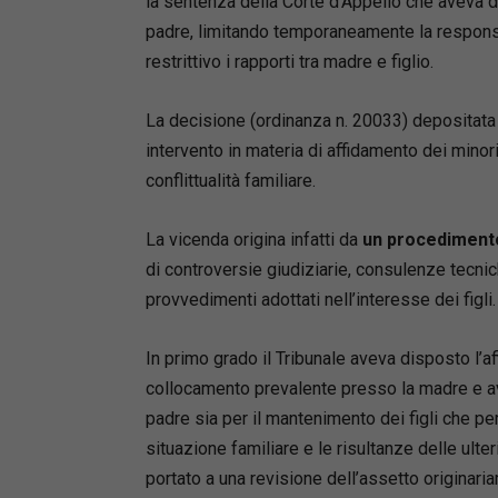
la sentenza della Corte d’Appello che aveva di
del proce
padre, limitando temporaneamente la responsa
normativi
restrittivo i rapporti tra madre e figlio.
prassi, s
espressio
La decisione (ordinanza n. 20033) depositata
L’analisi
intervento in materia di affidamento dei minori 
(giurisd
riconosc
conflittualità familiare.
stranieri
maggiore
La vicenda origina infatti da
un procediment
attenzion
di controversie giudiziarie, consulenze tecnic
degli att
provvedimenti adottati nell’interesse dei figli.
l’approf
dopo la 
In primo grado il Tribunale aveva disposto l’a
Un testo 
collocamento prevalente presso la madre e av
risposte 
padre sia per il mantenimento dei figli che per
materia.
situazione familiare e le risultanze delle ulte
Michele 
portato a una revisione dell’assetto originaria