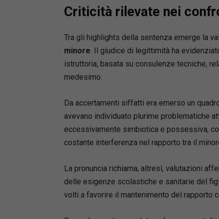
Criticità rilevate nei conf
Tra gli highlights della sentenza emerge la va
minore
. Il giudice di legittimità ha evidenzia
istruttoria, basata su consulenze tecniche, rel
medesimo.
Da accertamenti siffatti era emerso un quadro
avevano individuato plurime problematiche attr
eccessivamente simbiotica e possessiva, co
costante interferenza nel rapporto tra il minore
La pronuncia richiama, altresì, valutazioni affe
delle esigenze scolastiche e sanitarie del figl
volti a favorire il mantenimento del rapporto co