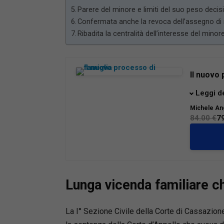
Parere del minore e limiti del suo peso decis
Confermata anche la revoca dell’assegno d
Ribadita la centralità dell’interesse del minor
Il nuovo 
La riform
Leggi d
riforma 
Michele An
modo di t
84.00 €
7
familiari
e genitor
gli oper
operativ
procedur
Lunga vicenda familiare c
Dalle car
unitario
provvisor
La I° Sezione Civile della Corte di Cassazione
analizza