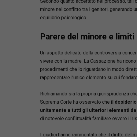
Secondo quanto accertato nel processo, tali 
minore nel conflitto tra i genitori, generando u
equilibrio psicologico.
Parere del minore e limiti
Un aspetto delicato della controversia concern
vivere con la madre. La Cassazione ha riconos
procedimenti che lo riguardano in modo dirett
rappresentare l’unico elemento su cui fondare
Richiamando sia la propria giurisprudenza che 
Suprema Corte ha osservato che
il desideri
unitamente a tutti gli ulteriori elementi 
di notevole conflittualità familiare ovvero il r
I giudici hanno rammentato che il diritto del 