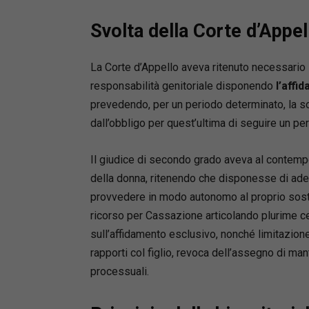
Avvocato
diritto p
Svolta della Corte d’Appel
insegna d
collegate
conflitti 
La Corte d’Appello aveva ritenuto necessario i
Direttor
responsabilità genitoriale disponendo
l’affi
dall’Uni
prevedendo, per un periodo determinato, la s
litigatio
dall’obbligo per quest’ultima di seguire un per
numerosi 
qualità d
Il giudice di secondo grado aveva al contem
Rivista t
della donna, ritenendo che disponesse di adeg
editor de
provvedere in modo autonomo al proprio sost
Responsa
ricorso per Cassazione articolando plurime c
Camera de
monografi
sull’affidamento esclusivo, nonché limitazion
famiglia,
rapporti col figlio, revoca dell’assegno di 
processu
processuali.