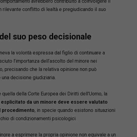
comportamenti avrebbero contribuito a coinvolgere il
n rilevante conflitto di lealtà e pregiudicando il suo
 del suo peso decisionale
eva la volontà espressa dal figlio di continuare a
ciuto l’importanza dell’ascolto del minore nei
o, precisando che la relativa opinione non può
 una decisione giudiziaria.
quella della Corte Europea dei Diritti dell’Uomo, la
o esplicitato da un minore deve essere valutato
del procedimento
, in specie quando esistono situazioni
ischio di condizionamenti psicologici.
minore a esprimere la propria opinione non equivale a un