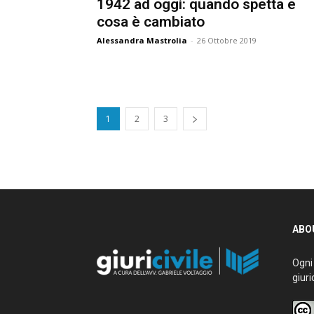
1942 ad oggi: quando spetta e
cosa è cambiato
Alessandra Mastrolia
-
26 Ottobre 2019
1
2
3
ABOU
Ogni g
giurid