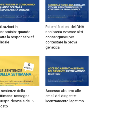
ltrazioni in
Paternità e test del DNA:
dominio: quando
non basta evocare altri
tta la responsabilità
consanguinei per
idale
contestare la prova
genetica
sentenze della
Accesso abusivo alle
timana: rassegna
email del dirigente:
risprudenziale del 5
licenziamento legittimo
sto