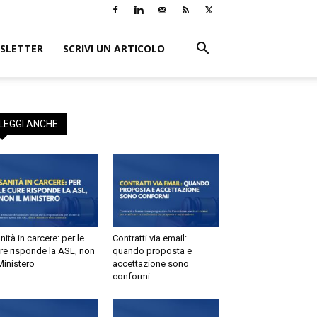
LETTER
SCRIVI UN ARTICOLO
EGGI ANCHE
tà in carcere: per le
Contratti via email:
e risponde la ASL, non
quando proposta e
inistero
accettazione sono
conformi