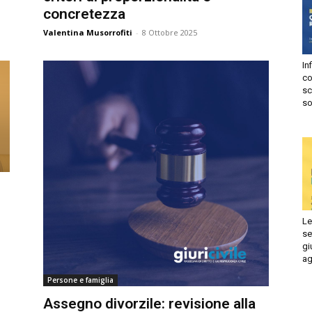
concretezza
Autorizzo
Non autorizzo
Valentina Musorrofiti
-
8 Ottobre 2025
liccando su “Iscriviti” dichiari di aver letto e accettato la
privacy
olicy.
Infi
isprudenza
con
Iscriviti
sca
sol
e
Le 
set
giu
ago
Persone e famiglia
Assegno divorzile: revisione alla