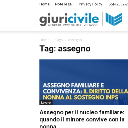
Home
Note legali
Privacy Policy
ISSN 2532-2
Giuri
Home
Tags
Assegno
–
Tag: assegno
Ras
di
Lavoro
Diri
Assegno per il nucleo familiare:
quando il minore convive con la
A
nonna
m