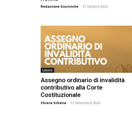
e
Redazione Giuricivile
-
31 Ottobre 2025
C
p
Giur
Civil
Lavoro
Assegno ordinario di invalidità
contributivo alla Corte
Costituzionale
Chiara Schena
-
17 Settembre 2024