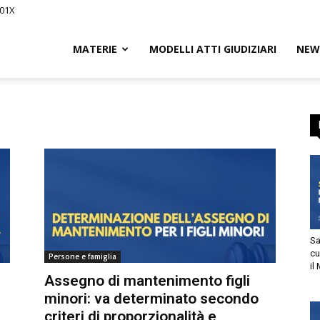
01X
Civile.it
MATERIE
MODELLI ATTI GIUDIZIARI
NEWS
L
segna
Sani
cur
Persone e famiglia
il M
tto
Assegno di mantenimento figli
minori: va determinato secondo
utorizzo l’invio di comunicazioni a scopo commerciale e di
criteri di proporzionalità e
arketing nei limiti indicati nell’
informativa
.