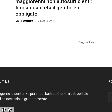
maggiorenni non autosufficienti:
fino a quale età il genitore è
obbligato
Livia Aulino
-
17 Luglio 2018
Pagina 1 di 3
T US
FO
iorno le sentenze più importanti su GiuriCivile.it, portale
ico accessibile gratuitamente.