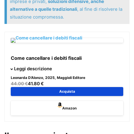
imprese e privati,
soluzioni difensive, anche
alternative a quelle tradizionali
, al fine di risolvere la
situazione compromessa.
Come cancellare i debiti fiscali
Il presente volume vuole offrire ai professionisti ed ai
Leggi descrizione
contribuenti, imprese e privati,
soluzioni difensive, anche
Leonarda D’Alonzo
, 2025, Maggioli Editore
alternative a quelle tradizionali
, al fine di risolvere la
44.00 €
41.80 €
situazione compromessa.
Acquista
Sono raccolti tutti gli
strumenti utili per una efficace
Amazon
difesa in ogni fase
, dall’avvio dell’attività imprenditoriale o
professionale al primo accertamento/atto impositivo, sino
ai rimedi estremi post decadenza dalle ordinarie azioni