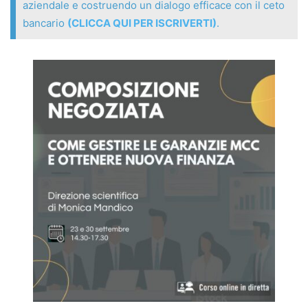
Ferrara e Giudice dell’Esecuzione in esecuzioni mobiliari,
aziendale e costruendo un dialogo efficace con il ceto
esecuzioni esattoriali mobiliari e immobiliari e
bancario
(CLICCA QUI PER ISCRIVERTI)
.
opposizione all’esecuzione nella fase cautelare.