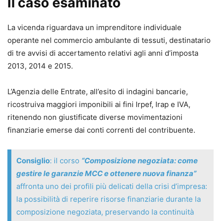
Il caso esaminato
difensive.
Il lavoro, aggiornato alle ultime novità legislative e
La vicenda riguardava un imprenditore individuale
giurisprudenziali nazionali ed europee, analizza le
operante nel commercio ambulante di tessuti, destinatario
contestazioni più frequenti
, i vizi degli atti impositivi, del
di tre avvisi di accertamento relativi agli anni d’imposta
fermo amministrativo, dell’ipoteca e dei pignoramenti
2013, 2014 e 2015.
esattoriali e le relative soluzioni, attraverso il
coordinamento della normativa speciale esattoriale alle
L’Agenzia delle Entrate, all’esito di indagini bancarie,
previsioni amministrative, agli istituti civilistici, nonché
ricostruiva maggiori imponibili ai fini Irpef, Irap e IVA,
alle norme penali (ad es. la sospensione disposta dal PM a
ritenendo non giustificate diverse movimentazioni
seguito di denuncia per usura).
finanziarie emerse dai conti correnti del contribuente.
Al professionista viene offerto un quadro completo del suo
perimetro d’azione, con l’indicazione puntuale delle
circolari, dei provvedimenti e risposte della P.A., e dei
Consiglio
: il corso
“Composizione negoziata: come
vademecum e linee guida dei tribunali.
gestire le garanzie MCC e ottenere nuova finanza”
affronta uno dei profili più delicati della crisi d’impresa:
Leonarda D’Alonzo
la possibilità di reperire risorse finanziarie durante la
Avvocato, già Giudice Onorario presso il tribunale di
composizione negoziata, preservando la continuità