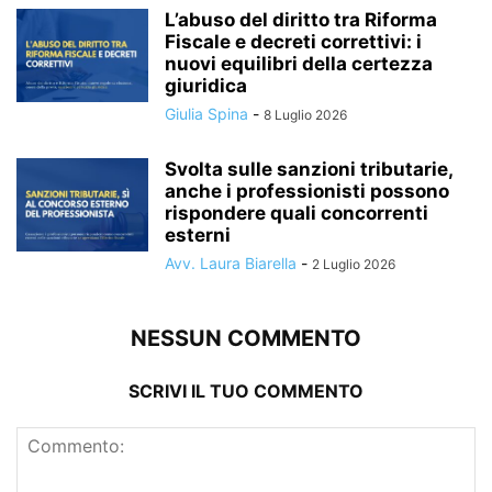
L’abuso del diritto tra Riforma
Fiscale e decreti correttivi: i
nuovi equilibri della certezza
giuridica
Giulia Spina
-
8 Luglio 2026
Svolta sulle sanzioni tributarie,
anche i professionisti possono
rispondere quali concorrenti
esterni
Avv. Laura Biarella
-
2 Luglio 2026
NESSUN COMMENTO
SCRIVI IL TUO COMMENTO