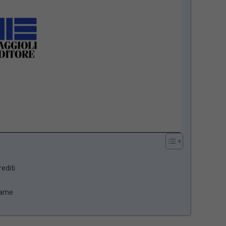
editi
same