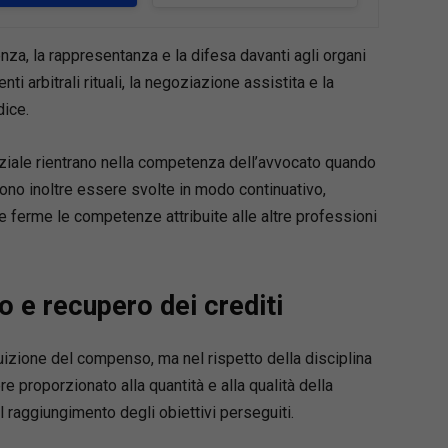
e è
aggiornato al Decreto Giustizia (D.L.
, conv. in L. 148/2025)
e ai
correttivi Cartabia e
one
, e tiene conto della giurisprudenza più
tenza, la rappresentanza e la difesa davanti agli organi
 delle principali innovazioni in materia di rito,
ti arbitrali rituali, la negoziazione assistita e la
zazione e strumenti alternativi di risoluzione
ice.
ntroversie.
raccoglie
oltre 200 formule
, ciascuna corredata
iziale rientrano nella competenza dell’avvocato quando
evono inoltre essere svolte in modo continuativo,
ento normativo puntuale,
ferme le competenze attribuite alle altre professioni
to operativo,
ione dei termini e delle scadenze,
ioni processuali,
 giurisprudenziali di riferimento.
e recupero dei crediti
rto concreto per impostare correttamente la
tuizione del compenso, ma nel rispetto della disciplina
 difensiva e redigere atti completi, aggiornati
proporzionato alla quantità e alla qualità della
mi alle nuove regole del processo civile.
 raggiungimento degli obiettivi perseguiti.
 principali