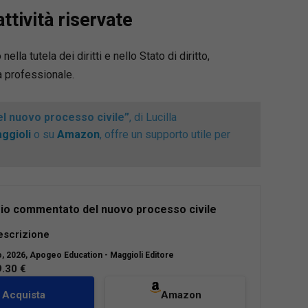
attività riservate
ella tutela dei diritti e nello Stato di diritto,
à professionale.
l nuovo processo civile”
, di Lucilla
ggioli
o su
Amazon
, offre un supporto utile per
io commentato del nuovo processo civile
l’VIII edizione, il Formulario commentato del
escrizione
ocesso civile rappresenta uno strumento
o
, 2026, Apogeo Education - Maggioli Editore
o indispensabile per il professionista che deve
9.30 €
e il processo civile alla luce delle più recenti
Acquista
Amazon