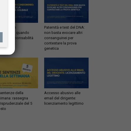
ltrazioni in
Paternità e test del DNA:
dominio: quando
non basta evocare altri
tta la responsabilità
consanguinei per
idale
contestare la prova
genetica
sentenze della
Accesso abusivo alle
timana: rassegna
email del dirigente:
risprudenziale del 5
licenziamento legittimo
sto