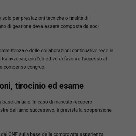
zione pratico-operativa, pensata per l’attività
a dello studio
solo per prestazioni tecniche o finalità di
ri commentati e immediatamente utilizzabili
gano di gestione deve essere composta da soci
hiari per orientarsi tra riti, termini e
enti
ario online personalizzabile
, incluso con
o
mmittenza e delle collaborazioni continuative rese in
 tra avvocati, con l’obiettivo di favorire l’accesso al
a e compenso congruo.
igro
i formulari giuridici, unitamente al padre avv.
oni, tirocinio ed esame
igro, dall’anno 1990. Avvocato cassazionista,
 civile e Giudice ausiliario presso la Corte di
i Napoli, sino al dicembre 2022, è attualmente
u base annuale. In caso di mancato recupero
i pace in Agropoli.
estre dell’anno successivo, è prevista la sospensione
uito dal CNF sulla base della comprovata esperienza