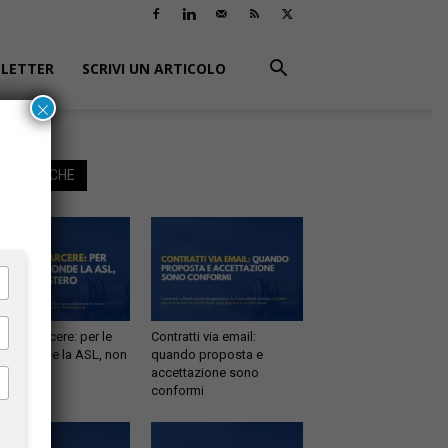
LETTER
SCRIVI UN ARTICOLO
×
EGGI ANCHE
tà in carcere: per le
Contratti via email:
e risponde la ASL, non
quando proposta e
inistero
accettazione sono
conformi