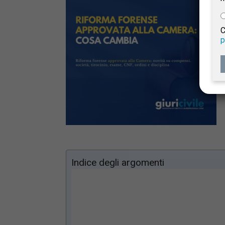
e
C
p
Giur
Civil
Indice degli argomenti