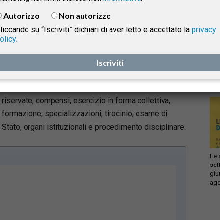
Il testo, collegato alla manovra di finanza pubblica,
Autorizzo
Non autorizzo
affida al Governo il compito di riordinare la disciplina
liccando su “Iscriviti” dichiari di aver letto e accettato la
privacy
della professione forense entro sei mesi dall’entrata
olicy.
Infi
in vigore della legge.
isprudenza
con
Iscriviti
sca
sol
L’intervento è ampio e riguarda i principali ambiti
dell’attività professionale: ruolo dell’avvocato, attività
e
riservate, compensi, esercizio in forma collettiva,
formazione, specializzazioni, tirocinio, esame di
Stato, organi istituzionali e procedimento disciplinare.
Le 
set
giu
ago