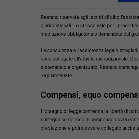
Il volum
117/2025
mediazi
Restano riservate agli iscritti all’albo l’assis
recente e
giurisdizionali. Lo stesso vale per i procedimen
digitaliz
mediazione obbligatoria o demandata dal giud
delle co
L’opera 
La consulenza e l’assistenza legale stragiud
da:
sono collegate all’attività giurisdizionale. D
•
riferim
sistematico e organizzato. Restano comunque 
•
commen
regolamentate.
•
indicaz
•
preclus
•
massime
Compensi, equo compenso 
Un suppo
Il disegno di legge conferma la libertà di pat
strategia
sull’equo compenso. Il compenso dovrà essere 
e confor
prestazione e potrà essere collegato anche al
Contenuti