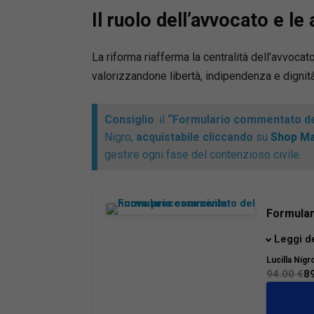
Il ruolo dell’avvocato e le 
La riforma riafferma la centralità dell’avvocato n
valorizzandone libertà, indipendenza e dignit
Consiglio
: il
“Formulario commentato de
Nigro,
acquistabile cliccando
su
Shop Ma
gestire ogni fase del contenzioso civile.
Formular
Giunto al
Leggi d
nuovo pr
Lucilla Nigr
operativ
94.00 €
8
affrontar
riforme.