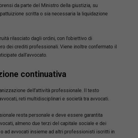
ario copre in modo sistematico tutte le fasi e i
rensi da parte del Ministro della giustizia, su
nti del processo civile, tra cui:
pattuizione scritta o sia necessaria la liquidazione
 difensori, mediazione e negoziazione assistita;
 di primo grado davanti al tribunale e al giudice
tà rilasciato dagli ordini, con l’obiettivo di
, ricorso per Cassazione e altre impugnazioni;
ero dei crediti professionali. Viene inoltre confermato il
ersie di lavoro;
ticipate dall’avvocato.
o ed esecuzione, opposizioni all’esecuzione;
mento di ingiunzione, sfratto e finita locazione;
menti cautelari e procedimento semplificato di
zione continuativa
ne;
menti possessori;
anizzazione dell’attività professionale. Il testo
ione, divorzio e cumulo delle domande;
vvocati, reti multidisciplinari e società tra avvocati.
to e trasferimento del contenzioso in sede
.
essionale resta personale e deve essere garantita
forza
vocati, almeno due terzi del capitale sociale e dei
amento normativo e giurisprudenziale
o ad avvocati insieme ad altri professionisti iscritti in
e