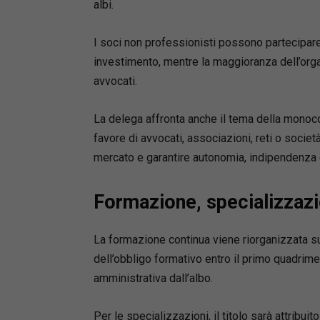
albi.
•
Imposta
quotidian
I soci non professionisti possono partecipare 
•
Formula
investimento, mentre la maggioranza dell’or
•
Schemi c
avvocati.
adempim
• Formul
l’acquist
La delega affronta anche il tema della monoco
favore di avvocati, associazioni, reti o società
Autrice
mercato e garantire autonomia, indipendenz
Lucilla N
Autrice d
Formazione, specializzazi
Benito N
Mediatore
Appello d
La formazione continua viene riorganizzata s
Giudice d
dell’obbligo formativo entro il primo quadrim
amministrativa dall’albo.
Per le specializzazioni, il titolo sarà attrib