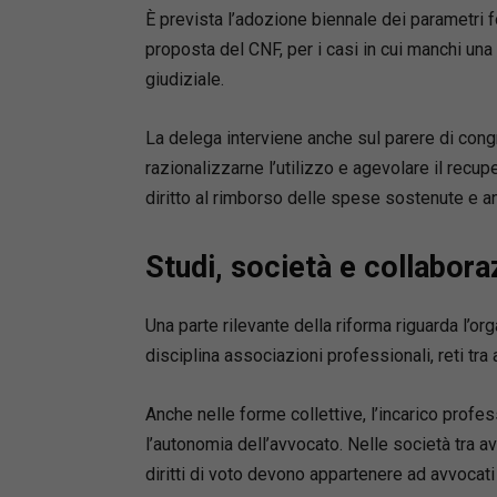
Il formul
È prevista l’adozione biennale dei parametri fo
procedime
proposta del CNF, per i casi in cui manchi una 
•
parti e
giudiziale.
•
giudizio
di pace;
La delega interviene anche sul parere di congrui
•
appello
razionalizzarne l’utilizzo e agevolare il recup
•
controv
diritto al rimborso delle spese sostenute e an
•
precett
•
procedi
•
procedi
Studi, società e collabora
cognizio
•
procedi
Una parte rilevante della riforma riguarda l’org
•
separaz
disciplina associazioni professionali, reti tra a
•
arbitra
arbitrale
Anche nelle forme collettive, l’incarico prof
Punti di 
l’autonomia dell’avvocato. Nelle società tra av
•
Aggiorn
diritti di voto devono appartenere ad avvocati 
costant