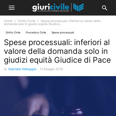
Home
Diritto Civile
Spese processuali: inferiori al valore della
domanda solo in giudizi equità Giudice...
Diritto Civile
Procedura Civile
Spese processuali
Spese processuali: inferiori al
valore della domanda solo in
giudizi equità Giudice di Pace
Di
Gabriele Voltaggio
-
12 Maggio 2015