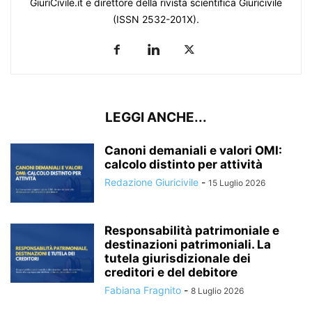
GiuriCivile.it e direttore della rivista scientifica Giuricivile
(ISSN 2532-201X).
LEGGI ANCHE...
Canoni demaniali e valori OMI:
calcolo distinto per attività
Redazione Giuricivile
-
15 Luglio 2026
Responsabilità patrimoniale e
destinazioni patrimoniali. La
tutela giurisdizionale dei
creditori e del debitore
Fabiana Fragnito
-
8 Luglio 2026