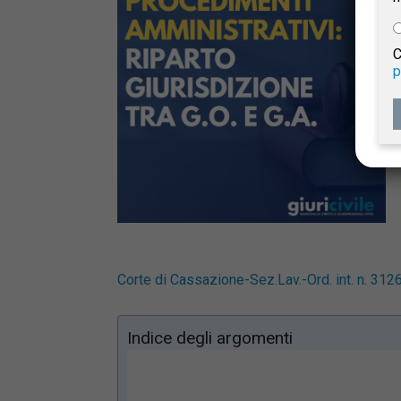
e
C
p
Giur
Civil
Corte di Cassazione-Sez.Lav.-Ord. int. n. 31
Indice degli argomenti