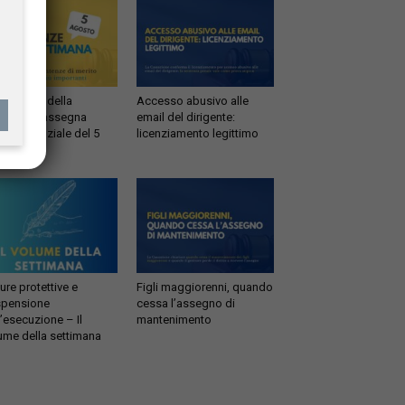
sentenze della
Accesso abusivo alle
timana: rassegna
email del dirigente:
risprudenziale del 5
licenziamento legittimo
sto
ure protettive e
Figli maggiorenni, quando
pensione
cessa l’assegno di
l’esecuzione – Il
mantenimento
ume della settimana