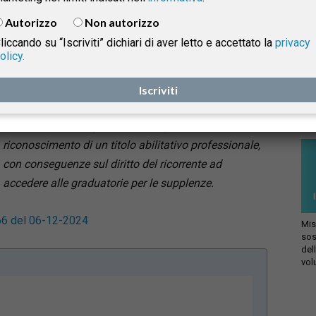
materia di risarcimento del danno da ritardo nei
Autorizzo
Non autorizzo
procedimenti amministrativi. Con un’ordinanza
liccando su “Iscriviti” dichiari di aver letto e accettato la
privacy
interlocutoria pubblicata il 6 dicembre 2024, la Corte
olicy.
ha deciso di rimettere la causa al Primo Presidente
isprudenza
Le 
per valutare un eventuale esame da parte delle
Iscriviti
set
giu
Sezioni Unite. La vicenda ruota attorno alla tardiva
ago
conclusione di un procedimento per il
e
riconoscimento di un titolo abilitativo professionale,
con conseguenze sul diritto del ricorrente ad
accedere alle graduatorie per le supplenze.
266 del 06-12-2024
Mis
sos
del
vol