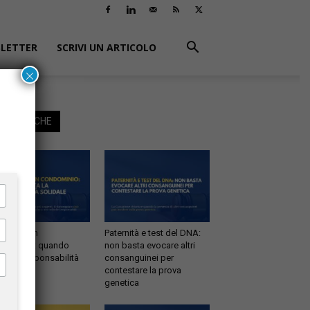
LETTER
SCRIVI UN ARTICOLO
×
EGGI ANCHE
ltrazioni in
Paternità e test del DNA:
dominio: quando
non basta evocare altri
tta la responsabilità
consanguinei per
idale
contestare la prova
genetica