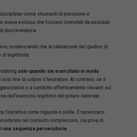
i disciplinari come strumenti di pressione e
llo aveva escluso che fossero connotati da assoluta
à discriminatoria.
vo, evidenziando che la valutazione del giudice di
di legittimità.
i mobbing
solo quando sia esercitato in modo
al solo fine di colpire il lavoratore. Al contrario, se il
ganizzative o a condotte effettivamente rilevanti sul
rea dell’esercizio legittimo del potere datoriale.
a l’iniziativa come ingiusta o ostile. È necessario
onsiderato nel contesto complessivo, sia priva di
 in una sequenza persecutoria
.