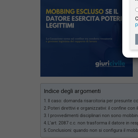
e
C
p
Giur
Civil
Indice degli argomenti
Il caso: domanda risarcitoria per presunte c
Poteri direttivi e organizzativi: il confine con
I provvedimenti disciplinari non sono mobbi
L’art. 2087 c.c. non trasforma il datore in re
Conclusioni: quando non si configura il mob