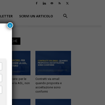
LETTER
SCRIVI UN ARTICOLO
×
EGGI ANCHE
tà in carcere: per le
Contratti via email:
e risponde la ASL, non
quando proposta e
inistero
accettazione sono
conformi