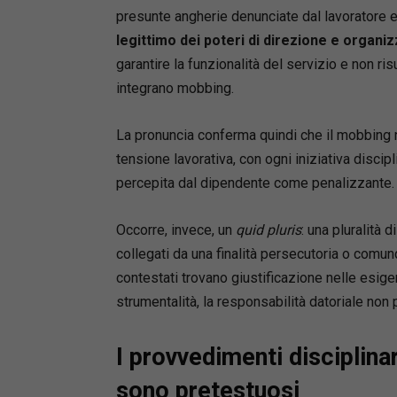
presunte angherie denunciate dal lavoratore er
legittimo dei poteri di direzione e organi
garantire la funzionalità del servizio e non risu
integrano mobbing.
La pronuncia conferma quindi che il mobbing n
tensione lavorativa, con ogni iniziativa discip
percepita dal dipendente come penalizzante.
Occorre, invece, un
quid pluris
: una pluralità 
collegati da una finalità persecutoria o comun
contestati trovano giustificazione nelle esig
strumentalità, la responsabilità datoriale non
I provvedimenti disciplin
sono pretestuosi