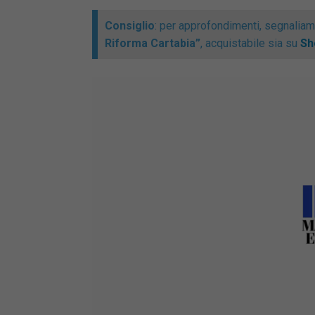
Consiglio
: per approfondimenti, segnalia
Riforma Cartabia”
, acquistabile sia su
Sh