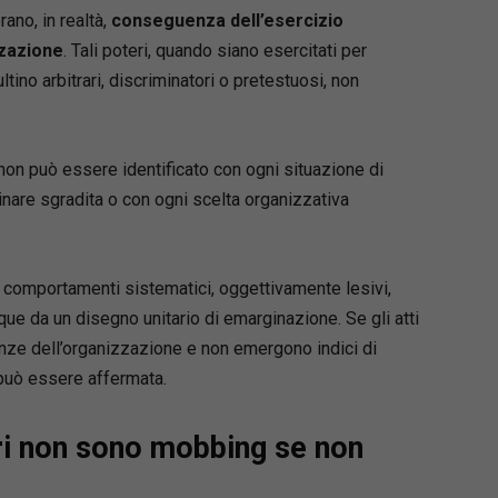
ano, in realtà,
conseguenza dell’esercizio
zzazione
. Tali poteri, quando siano esercitati per
ltino arbitrari, discriminatori o pretestuosi, non
on può essere identificato con ogni situazione di
linare sgradita o con ogni scelta organizzativa
di comportamenti sistematici, oggettivamente lesivi,
que da un disegno unitario di emarginazione. Se gli atti
enze dell’organizzazione e non emergono indici di
 può essere affermata.
ari non sono mobbing se non