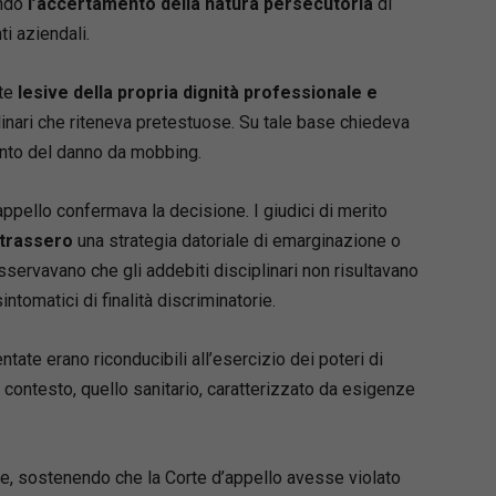
endo
l’accertamento della natura persecutoria
di
dimenti di licenziamento.
ti aziendali.
ripercorre tutte le novità più recenti, tra cui la
 della
Corte costituzionale 7/2024
, che si è
tte
lesive della propria dignità professionale e
ta sulla disciplina dei licenziamenti collettivi
plinari che riteneva pretestuose. Su tale base chiedeva
dal Jobs Act, ed affronta criticità e prospettive
ento del danno da mobbing.
a di circa un anno dalla Riforma, avvalendosi
lio di tabelle riepilogative per una migliore e più
appello confermava la decisione. I giudici di merito
mprensione degli argomenti trattati e della più
trassero
una strategia datoriale di emarginazione o
giurisprudenza.
osservavano che gli addebiti disciplinari non risultavano
 il volume un pratico
Formulario online
ntomatici di finalità discriminatorie.
ziale e giudiziale
, disponibile anche in formato
 e stampabile.
ntate erano riconducibili all’esercizio dei poteri di
 contesto, quello sanitario, caratterizzato da esigenze
Rinaldi
 cassazionista, consigliere e tesoriere del
zano. Direttore della Scuola Forense della
ne, sostenendo che la Corte d’appello avesse violato
è professore a contratto di “Tutela della