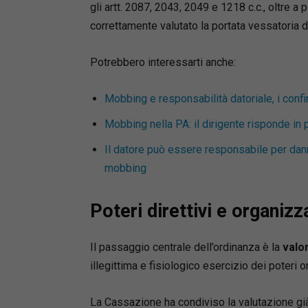
gli artt. 2087, 2043, 2049 e 1218 c.c., oltre a
salute e 
pubblico 
correttamente valutato la portata vessatoria d
Convegni
e profes
Potrebbero interessarti anche:
monograf
Mobbing e responsabilità datoriale, i confin
Mobbing nella PA: il dirigente risponde in 
Il datore può essere responsabile per dan
mobbing
Poteri direttivi e organizz
Il passaggio centrale dell’ordinanza è la
valor
illegittima e fisiologico esercizio dei poteri o
La Cassazione ha condiviso la valutazione già