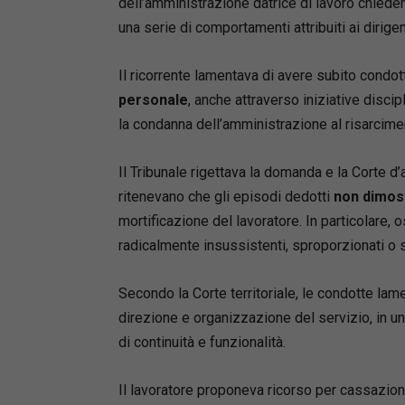
dell’amministrazione datrice di lavoro chied
prov- ve
una serie di comportamenti attribuiti ai dirigen
Il testo 
sentenza
Il ricorrente lamentava di avere subito condo
pronuncia
personale
, anche attraverso iniziative disci
prevista 
la condanna dell’amministrazione al risarcim
a distanz
dell’ausi
Il Tribunale rigettava la domanda e la Corte d’
facile co
ritenevano che gli episodi dedotti
non dimos
recente 
mortificazione del lavoratore. In particolare, 
Completa
radicalmente insussistenti, sproporzionati o si
stragiudi
editabile
Secondo la Corte territoriale, le condotte lame
direzione e organizzazione del servizio, in un
Manuela 
di continuità e funzionalità.
Avvocato
COA Avez
Il lavoratore proponeva ricorso per cassazio
Marsica, 