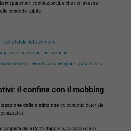
 plurimi parametri costituzionali, e che non avesse
sicurezza sul lavoro” e “Diritto del lavoro
e privato” presso diversi atenei. Relatore a
elle condotte subite.
 e docente di corsi di formazione per aziende
sionisti, è autore di numerose opere
iche e collettanee.
i della tutela del lavoratore
proprio se agisce per fini personali
ni da ambiente lavorativo nocivo pure in assenza di
ativi: il confine con il mobbing
izzazione della distinzione
tra condotta datoriale
rganizzativi.
 compiuta dalla Corte d’appello, secondo cui le