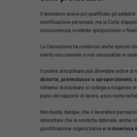
Il lavoratore aveva poi qualificato gli addebit
mortificazione personale, ma la Corte d’appe
insussistenza, evidente sproporzione o finalit
La Cassazione ha condiviso anche questo rilie
merito era coerente e non censurabile in sede 
Il potere disciplinare può diventare indice d
distorto, pretestuoso o sproporzionato
, 
richiamo disciplinare si collega a esigenze or
piano del rapporto di lavoro, esso resta nell’a
Non basta, dunque, che il lavoratore percepisc
dimostrare che la condotta datoriale, anche c
giustificazione organizzativa
e si inserisca