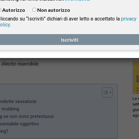
mobbing? La domanda è ricorrente, soprattutto
Autorizzo
Non autorizzo
quando il lavoratore percepisce l’esercizio del potere
liccando su “Iscriviti” dichiari di aver letto e accettato la
privacy
datoriale come una forma di pressione personale. La
olicy.
Infi
Cassazione,
con l’ordinanza n. 12915/2026
,
torna
isprudenza
con
sul confine tra condotta vessatoria e gestione
Iscriviti
sca
sol
legittima del rapporto di lavoro
, ribadendo che non
ogni iniziativa sgradita o penalizzante integra un
e
illecito risarcibile.
Le 
ondotte vessatorie
set
 il mobbing
giu
ago
ng se non sono pretestuosi
sponsabile oggettivo
bing?