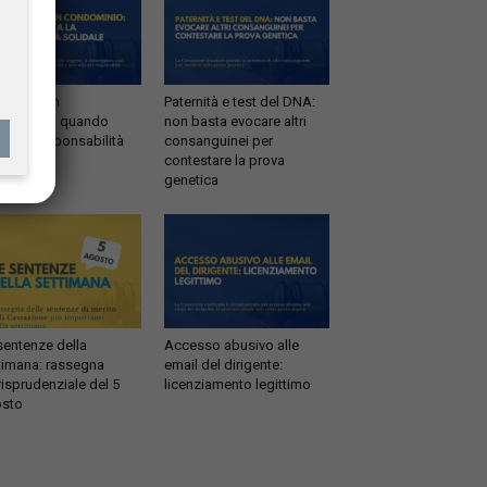
ltrazioni in
Paternità e test del DNA:
dominio: quando
non basta evocare altri
tta la responsabilità
consanguinei per
idale
contestare la prova
genetica
sentenze della
Accesso abusivo alle
timana: rassegna
email del dirigente:
risprudenziale del 5
licenziamento legittimo
sto