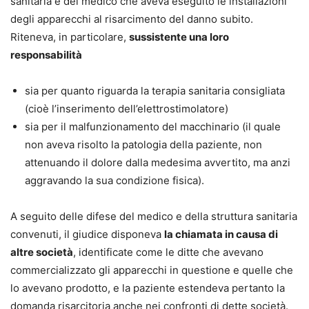
sanitaria e del medico che aveva eseguito le installazioni
degli apparecchi al risarcimento del danno subito.
Perché acquistarlo
Riteneva, in particolare,
sussistente una loro
In un contesto in rapida evoluzione, segnato
responsabilità
dall’applicazione della Tabella Unica Nazionale e
dall’adeguamento delle coperture assicurative sanitarie,
sia per quanto riguarda la terapia sanitaria consigliata
disporre di un quadro aggiornato è essenziale per evitare
(cioè l’inserimento dell’elettrostimolatore)
errori interpretativi e affrontare con sicurezza le
sia per il malfunzionamento del macchinario (il quale
controversie in materia di responsabilità medica.
non aveva risolto la patologia della paziente, non
Questo volume consente di accedere in un’unica opera a
attenuando il dolore dalla medesima avvertito, ma anzi
normativa, orientamenti giurisprudenziali e soluzioni
aggravando la sua condizione fisica).
operative, offrendo un supporto immediatamente
utilizzabile nello studio, nella consulenza e nel
A seguito delle difese del medico e della struttura sanitaria
contenzioso.
convenuti, il giudice disponeva
la chiamata in causa di
Acquista ora il volume e resta aggiornato sulle novità che
altre società
, identificate come le ditte che avevano
incidono concretamente sulla responsabilità sanitaria,
commercializzato gli apparecchi in questione e quelle che
sulla liquidazione del danno e sulla gestione del rischio
lo avevano prodotto, e la paziente estendeva pertanto la
assicurativo.
domanda risarcitoria anche nei confronti di dette società.