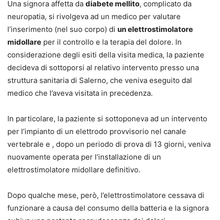
Una signora affetta da
diabete mellito
, complicato da
correttamente casi complessi, controversie risarcitorie e
neuropatia, si rivolgeva ad un medico per valutare
questioni applicative legate alla prova, al nesso di
l’inserimento (nel suo corpo) di
un elettrostimolatore
causalità, alla perdita di chance e alla liquidazione dei
midollare
per il controllo e la terapia del dolore. In
danni.
considerazione degli esiti della visita medica, la paziente
Particolare attenzione è dedicata alle novità normative e
decideva di sottoporsi al relativo intervento presso una
giurisprudenziali più recenti, con approfondimenti su
struttura sanitaria di Salerno, che veniva eseguito dal
consenso informato, autodeterminazione del paziente,
medico che l’aveva visitata in precedenza.
mediazione, tentativo obbligatorio di conciliazione,
azione diretta, responsabilità dello specializzando e
In particolare, la paziente si sottoponeva ad un intervento
danno erariale nel comparto sanitario.
per l’impianto di un elettrodo provvisorio nel canale
Punti di forza
vertebrale e , dopo un periodo di prova di 13 giorni, veniva
Analisi aggiornata alla Tabella Unica Nazionale
nuovamente operata per l’installazione di un
introdotta dal d.P.R. n. 12/2025 per il risarcimento
elettrostimolatore midollare definitivo.
dei danni da macrolesioni.
Approfondimento sul decreto attuativo della
Dopo qualche mese, però, l’elettrostimolatore cessava di
Legge Gelli-Bianco in materia di requisiti minimi
funzionare a causa del consumo della batteria e la signora