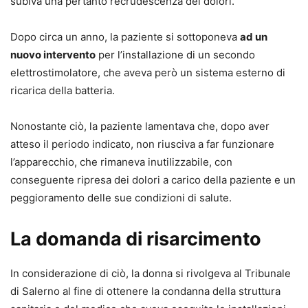
delle polizze assicurative per strutture sanitarie
subiva una pertanto recrudescenza dei dolori.
e professionisti.
Trattazione completa delle principali questioni
Dopo circa un anno, la paziente si sottoponeva
ad un
della malpractice medica: consenso informato,
nuovo intervento
per l’installazione di un secondo
nesso causale, perdita di chance, danni
elettrostimolatore, che aveva però un sistema esterno di
risarcibili e onere della prova.
ricarica della batteria.
Focus operativo sugli aspetti processuali, sulla
mediazione e sul tentativo obbligatorio di
Nonostante ciò, la paziente lamentava che, dopo aver
conciliazione ex art. 696-bis c.p.c.
atteso il periodo indicato, non riusciva a far funzionare
Esame dei profili penali della responsabilità
l’apparecchio, che rimaneva inutilizzabile, con
sanitaria, delle linee guida, della colpa medica e
conseguente ripresa dei dolori a carico della paziente e un
delle più recenti questioni giurisprudenziali.
peggioramento delle sue condizioni di salute.
Approfondimento su responsabilità dello
specializzando e danno erariale nel comparto
La domanda di risarcimento
sanitario.
Struttura chiara e sistematica, pensata per
In considerazione di ciò, la donna si rivolgeva al Tribunale
supportare il professionista nella valutazione dei
di Salerno al fine di ottenere la condanna della struttura
casi e nella gestione del contenzioso.