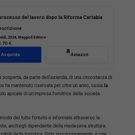
 processo del lavoro dopo la Riforma Cartabia
ente volume vengono affrontate, con
escrizione
izione chiara e semplice, le tematiche del
aldi
, 2024, Maggioli Editore
el lavoro, sostanziale e procedurale, sorte con
4.70 €
applicazioni pratiche delle novità introdotte
orma Cartabia (d.lgs. n. 149/2022).
Acquista
Amazon
ematiche che avranno un maggiore impatto
o” nelle controversie di lavoro, vi è
 scoperta, da parte dell’azienda, di una circostanza di
zione della
negoziazione assistita
, che non si
ce ha mantenuto riservata per oltre un anno, ossia
la
ò, come condizione di procedibilità della
uolo apicale di un’impresa fornitrice della società
iudiziale, bensì quale mera facoltà attribuita
i, nonché la definitiva (attesa?)
abrogazione del
 Fornero
in materia di impugnativa giudiziaria dei
modo del tutto fortuito e informale attraverso le
dimenti di licenziamento.
ente, anch’egli dipendente della medesima struttura,
sabili della logistica. Solo successivamente, e con
ripercorre tutte le novità più recenti, tra cui la