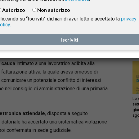
1353/2023), affronta
il delicato bilanciamento
tra il
Autorizzo
Non autorizzo
potere di controllo del datore di lavoro sugli strumenti
liccando su “Iscriviti” dichiari di aver letto e accettato la
privacy
tecnologici aziendali e il diritto alla riservatezza del
olicy.
Infi
dipendente, con particolare riferimento ai cosiddetti
isprudenza
con
controlli difensivi ex post.
Iscriviti
sca
sol
Il caso trae origine dal
licenziamento per giusta
e
causa
intimato a una lavoratrice adibita alla
fatturazione attiva, la quale aveva omesso di
comunicare un potenziale conflitto di interessi
ne nel consiglio di amministrazione di una primaria
Le 
set
giu
lettronica aziendale
, disposta a seguito
ago
e datoriale ha accertato una sistematica violazione
 poi confermata in sede giudiziale.