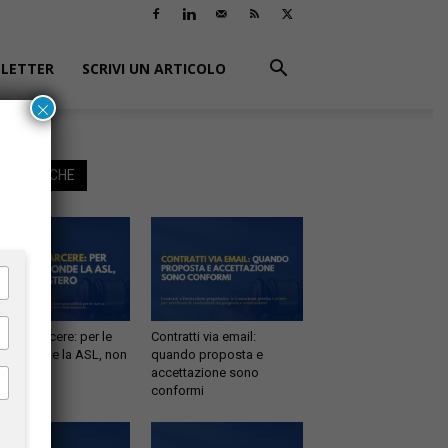
LETTER
SCRIVI UN ARTICOLO
×
EGGI ANCHE
tà in carcere: per le
Contratti via email:
e risponde la ASL, non
quando proposta e
inistero
accettazione sono
conformi