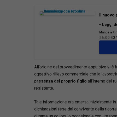
Il nuovo
Nel pres
Leggi d
un’espos
Manuela Rin
diritto d
26.00 €
2
le prime 
dalla Rif
Tra le t
“immediat
All’origine del provvedimento espulsivo vi è la
l’introdu
oggettivo rilievo commerciale che la lavoratri
pone, per
presenza del proprio figlio
all’interno del r
domanda g
resistente.
alle part
c.d. rito
Tale informazione era emersa inizialmente in 
prov- ve
dichiarazioni rese dal convivente della ricorr
durante un colloquio occasionale con i respon
Il testo 