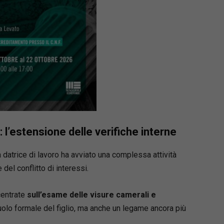
 e docente di corsi di formazione per aziende
sionisti, è autore di numerose opere
iche e collettanee.
: l’estensione delle verifiche interne
tà datrice di lavoro ha avviato una complessa attività
 del conflitto di interessi.
centrate
sull’esame delle visure camerali e
ruolo formale del figlio, ma anche un legame ancora più