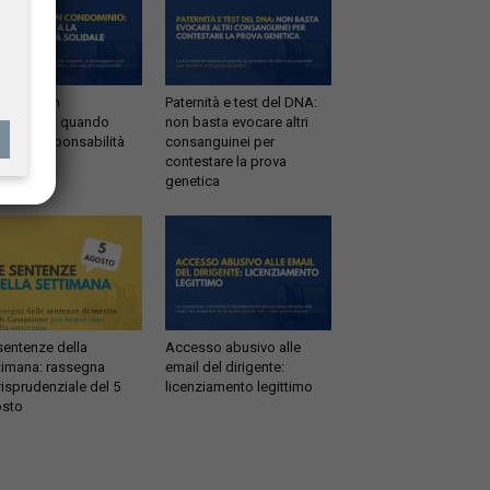
ltrazioni in
Paternità e test del DNA:
dominio: quando
non basta evocare altri
tta la responsabilità
consanguinei per
idale
contestare la prova
genetica
sentenze della
Accesso abusivo alle
timana: rassegna
email del dirigente:
risprudenziale del 5
licenziamento legittimo
sto