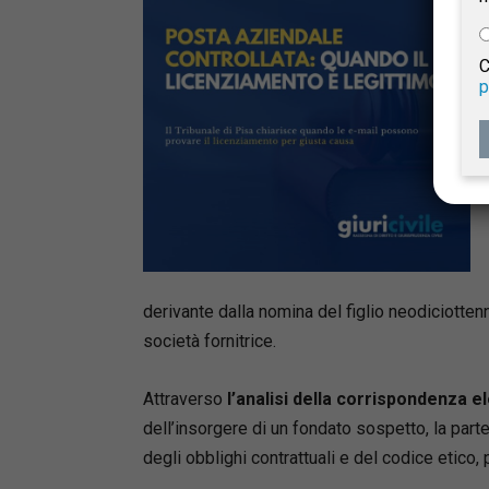
e
C
p
Giur
Civil
derivante dalla nomina del figlio neodiciotten
società fornitrice.
Attraverso
l’analisi della corrispondenza e
dell’insorgere di un fondato sospetto, la part
degli obblighi contrattuali e del codice etico,