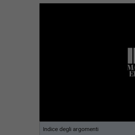
Loaded
:
Mute
66.17%
Indice degli argomenti