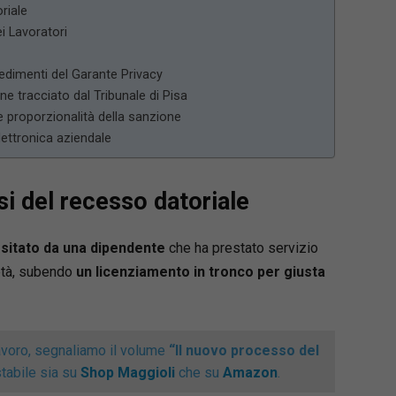
riale
ei Lavoratori
vedimenti del Garante Privacy
ine tracciato dal Tribunale di Pisa
 e proporzionalità della sanzione
elettronica aziendale
si del recesso datoriale
sitato da una dipendente
che ha prestato servizio
età, subendo
un licenziamento in tronco per giusta
 lavoro, segnaliamo il volume
“Il nuovo processo del
stabile sia su
Shop Maggioli
che su
Amazon
.