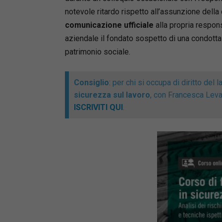
sentenza
notevole ritardo rispetto all’assunzione della 
pronuncia
comunicazione ufficiale
alla propria respon
prevista 
aziendale il fondato sospetto di una condotta
a distanz
patrimonio sociale.
dell’ausi
facile co
recente 
Consiglio
: per chi si occupa di diritto del
sicurezza sul lavoro
, con Francesca Leva
Completa
ISCRIVITI QUI
.
stragiudi
editabile
Manuela 
Avvocato
COA Avez
Marsica, 
salute e 
pubblico 