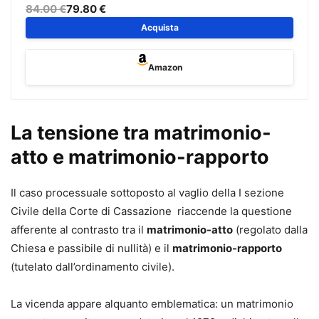
tutelare i diritti delle persone e le relazioni familiari, in
84.00 €
79.80 €
particolare in occasione di crisi matrimoniali e genitoriali.
Acquista
Questo volume offre agli avvocati e a tutti gli operatori del
settore uno strumento completo e operativo per orientarsi
Amazon
nell’attuale quadro normativo e procedurale.
Dalle caratteristiche e dalla struttura del c.d. “rito unitario”
alle impugnazioni dei provvedimenti provvisori e
La tensione tra matrimonio-
definitivi, fino alle fasi esecutive, l’opera analizza in modo
atto e matrimonio-rapporto
chiaro e aggiornato ogni passaggio del processo di
famiglia, integrando riferimenti normativi, orientamenti
giurisprudenziali e indicazioni di prassi, senza perdere di
Il caso processuale sottoposto al vaglio della I sezione
vista le più autorevoli espressioni della dottrina.
Civile della Corte di Cassazione riaccende la questione
L’analisi si sviluppa dai presupposti del processo
afferente al contrasto tra il
matrimonio-atto
(regolato dalla
(giurisdizione e competenza) per giungere sino al
Chiesa e passibile di nullità) e il
matrimonio-rapporto
riconoscimento e all’esecuzione dei provvedimenti
(tutelato dall’ordinamento civile).
stranieri nel nostro paese (un profilo di sempre
maggiore rilevanza nell’esperienza pratica). Notevole
La vicenda appare alquanto emblematica: un matrimonio