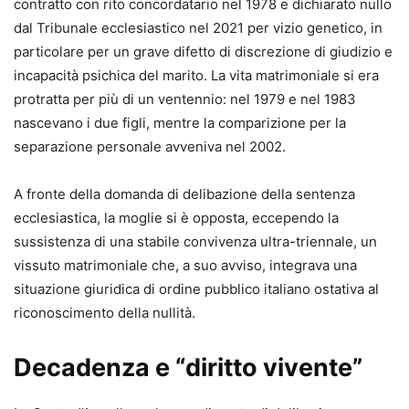
attenzione è dedicata ai profili difensivi, al contenuto
contratto con rito concordatario nel 1978 e dichiarato nullo
degli atti e alle strategie processuali, con
dal Tribunale ecclesiastico nel 2021 per vizio genetico, in
l’approfondimento delle criticità operative emerse dopo la
particolare per un grave difetto di discrezione di giudizio e
riforma Cartabia.
incapacità psichica del marito. La vita matrimoniale si era
Un testo pensato per chi, nella pratica quotidiana, cerca
protratta per più di un ventennio: nel 1979 e nel 1983
risposte argomentate alle questioni più rilevanti in
nascevano i due figli, mentre la comparizione per la
materia.
separazione personale avveniva nel 2002.
Michele Angelo Lupoi
A fronte della domanda di delibazione della sentenza
Avvocato del Foro di Bologna e Professore ordinario di
ecclesiastica, la moglie si è opposta, eccependo la
diritto processuale civile dell’Università di Bologna, ove
sussistenza di una stabile convivenza ultra-triennale, un
insegna diritto processuale civile e altre materie
vissuto matrimoniale che, a suo avviso, integrava una
collegate, tra cui un Laboratorio per la gestione dei
situazione giuridica di ordine pubblico italiano ostativa al
conflitti familiari.
riconoscimento della nullità.
Direttore della Summer School organizzata dall’Università
di Bologna a Ravenna su Cross-border litigation and
Decadenza e “diritto vivente”
international arbitration. Partecipa a numerosi convegni e
seminari in Italia e all’estero in qualità di relatore. Fa parte