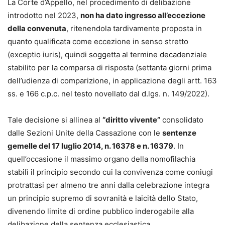
La Corte d’Appello, nel procedimento di delibazione
del Comitato editoriale della Rivista trimestrale di diritto e
introdotto nel 2023,
non ha dato ingresso all’eccezione
procedura civile ed è editor dell’International Journal of
della convenuta
, ritenendola tardivamente proposta in
Procedural Law. Responsabile della sezione dell’Emilia
quanto qualificata come eccezione in senso stretto
Romagna della Camera degli avvocati internazionalisti, ha
(exceptio iuris), quindi soggetta al termine decadenziale
pubblicato monografie, articoli e saggi in materia di diritto
stabilito per la comparsa di risposta (settanta giorni prima
di famiglia, diritto processuale civile, diritto
dell’udienza di comparizione, in applicazione degli artt. 163
internazionale processuale.
ss. e 166 c.p.c. nel testo novellato dal d.lgs. n. 149/2022).
Tale decisione si allinea al
“diritto vivente”
consolidato
dalle Sezioni Unite della Cassazione con le
sentenze
gemelle del 17 luglio 2014, n. 16378 e n. 16379
. In
quell’occasione il massimo organo della nomofilachia
stabilì il principio secondo cui la convivenza come coniugi
protrattasi per almeno tre anni dalla celebrazione integra
un principio supremo di sovranità e laicità dello Stato,
divenendo limite di ordine pubblico inderogabile alla
delibazione della sentenza ecclesiastica.