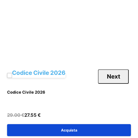
Next
Codice Civile 2026
C
29.00 €
27.55 €
Acquista