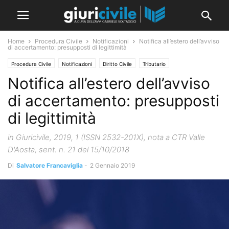
Home
Procedura Civile
Notificazioni
Notifica all’estero dell’avviso
di accertamento: presupposti di legittimità
Procedura Civile
Notificazioni
Diritto Civile
Tributario
Notifica all’estero dell’avviso
di accertamento: presupposti
di legittimità
in Giuricivile, 2019, 1 (ISSN 2532-201X), nota a CTR Valle
D'Aosta, sent. n. 21 del 15/10/2018
Di
Salvatore Francaviglia
-
2 Gennaio 2019