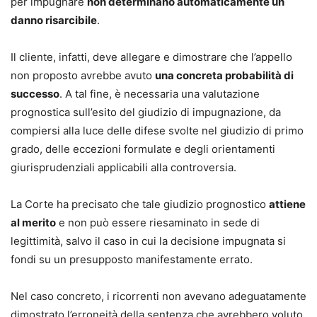
per impugnare
non determinano automaticamente un
giudizio, aggiornati alle ultime riforme: uno strumento
danno risarcibile
.
operativo che consente di impostare fin da ora atti efficaci
e conformi al nuovo quadro normativo, senza rischiare di
Il cliente, infatti, deve allegare e dimostrare che l’appello
lavorare su schemi superati.
non proposto avrebbe avuto
una concreta probabilità di
successo
. A tal fine, è necessaria una valutazione
prognostica sull’esito del giudizio di impugnazione, da
compiersi alla luce delle difese svolte nel giudizio di primo
grado, delle eccezioni formulate e degli orientamenti
giurisprudenziali applicabili alla controversia.
La Corte ha precisato che tale giudizio prognostico
attiene
al merito
e non può essere riesaminato in sede di
legittimità, salvo il caso in cui la decisione impugnata si
fondi su un presupposto manifestamente errato.
Nel caso concreto, i ricorrenti non avevano adeguatamente
dimostrato l’erroneità della sentenza che avrebbero voluto