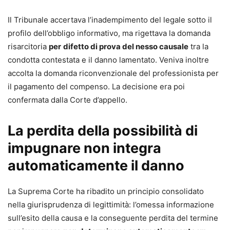
- Aggiornamento alle più recenti novità normative e
Il Tribunale accertava l’inadempimento del legale sotto il
giurisprudenziali in materia di risarcimento del danno, con
profilo dell’obbligo informativo, ma rigettava la domanda
particolare attenzione al D.P.R. 13 gennaio 2025, n. 12
risarcitoria
per
difetto di prova del nesso causale
tra la
(TUN) e al D.Lgs. 31 ottobre 2024, n. 164 (correttivo
condotta contestata e il danno lamentato. Veniva inoltre
Cartabia), che incidono su tabelle nazionali, liquidazione
accolta la domanda riconvenzionale del professionista per
del danno e processo civile digitalizzato.
il pagamento del compenso. La decisione era poi
- Formulari disponibili anche online, in formato editabile e
confermata dalla Corte d’appello.
stampabile, per un immediato riutilizzo e adattamento al
singolo caso concreto.
La perdita della possibilità di
- Inclusi modelli di contratto di incarico professionale e di
delega in calce agli atti, per completare il fascicolo e
impugnare non integra
gestire in modo ordinato l’attività di studio.
automaticamente il danno
- Aggiornamento online per 12 mesi, per mantenere
sempre allineati i modelli alle evoluzioni giurisprudenziali
La Suprema Corte ha ribadito un principio consolidato
e alle eventuali ulteriori novità normative.
nella giurisprudenza di legittimità: l’omessa informazione
Acquista subito il formulario per avere a disposizione
sull’esito della causa e la conseguente perdita del termine
modelli completi, personalizzabili e già sperimentati in