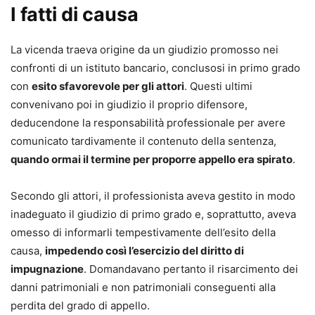
I fatti di causa
veicolo, diffamazione (online e a mezzo stampa), acquisti
online, trasporto aereo, illegittima segnalazione alla
La vicenda traeva origine da un giudizio promosso nei
centrale rischi, attivazione illegittima di servizi,
confronti di un istituto bancario, conclusosi in primo grado
responsabilità precontrattuale e altri ancora.
con
esito sfavorevole per gli attori
. Questi ultimi
- Ogni formula è corredata da riferimenti normativi,
convenivano poi in giudizio il proprio difensore,
commento esplicativo, indicazione di termini, scadenze,
deducendone la responsabilità professionale per avere
preclusioni e principali massime giurisprudenziali, per
comunicato tardivamente il contenuto della sentenza,
guidare passo dopo passo nella costruzione della strategia
quando ormai il termine per proporre appello era spirato
.
difensiva.
- Struttura per “casi” autonomi: ciascun capitolo ripercorre
Secondo gli attori, il professionista aveva gestito in modo
l’intero iter logico-giuridico e processuale del singolo
inadeguato il giudizio di primo grado e, soprattutto, aveva
contenzioso, così che il professionista possa concentrarsi
omesso di informarli tempestivamente dell’esito della
solo sul tema che gli serve, senza dover consultare tutto il
causa,
impedendo così l’esercizio del diritto di
volume.
impugnazione
. Domandavano pertanto il risarcimento dei
- Modelli “specifici” e non generici: gli atti sono calibrati
danni patrimoniali e non patrimoniali conseguenti alla
su fattispecie concrete e sulle particolarità emerse nella
perdita del grado di appello.
pratica forense, offrendo soluzioni già testate in giudizio.