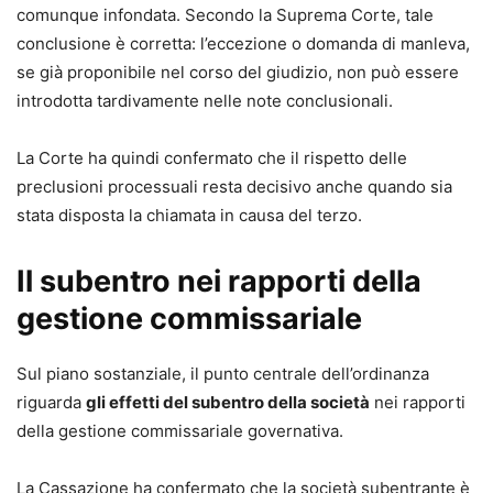
operativo che consente di impostare fin da ora atti efficaci
comunque infondata. Secondo la Suprema Corte, tale
e conformi al nuovo quadro normativo, senza rischiare di
conclusione è corretta: l’eccezione o domanda di manleva,
lavorare su schemi superati.
se già proponibile nel corso del giudizio, non può essere
introdotta tardivamente nelle note conclusionali.
La Corte ha quindi confermato che il rispetto delle
preclusioni processuali resta decisivo anche quando sia
stata disposta la chiamata in causa del terzo.
Il subentro nei rapporti della
gestione commissariale
Sul piano sostanziale, il punto centrale dell’ordinanza
riguarda
gli effetti del subentro della società
nei rapporti
della gestione commissariale governativa.
La Cassazione ha confermato che la società subentrante è