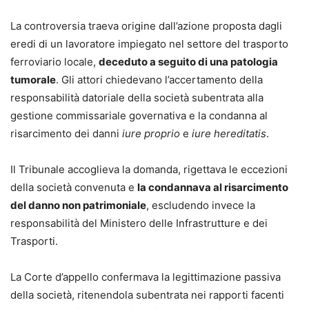
online, trasporto aereo, illegittima segnalazione alla
La controversia traeva origine dall’azione proposta dagli
centrale rischi, attivazione illegittima di servizi,
eredi di un lavoratore impiegato nel settore del trasporto
responsabilità precontrattuale e altri ancora.
ferroviario locale,
deceduto a seguito di una patologia
- Ogni formula è corredata da riferimenti normativi,
tumorale
. Gli attori chiedevano l’accertamento della
commento esplicativo, indicazione di termini, scadenze,
responsabilità datoriale della società subentrata alla
preclusioni e principali massime giurisprudenziali, per
gestione commissariale governativa e la condanna al
guidare passo dopo passo nella costruzione della strategia
risarcimento dei danni
iure proprio
e
iure hereditatis
.
difensiva.
- Struttura per “casi” autonomi: ciascun capitolo ripercorre
Il Tribunale accoglieva la domanda, rigettava le eccezioni
l’intero iter logico-giuridico e processuale del singolo
della società convenuta e
la condannava al risarcimento
contenzioso, così che il professionista possa concentrarsi
del danno non patrimoniale
, escludendo invece la
solo sul tema che gli serve, senza dover consultare tutto il
responsabilità del Ministero delle Infrastrutture e dei
volume.
Trasporti.
- Modelli “specifici” e non generici: gli atti sono calibrati
su fattispecie concrete e sulle particolarità emerse nella
La Corte d’appello confermava la legittimazione passiva
pratica forense, offrendo soluzioni già testate in giudizio.
della società, ritenendola subentrata nei rapporti facenti
- Aggiornamento alle più recenti novità normative e