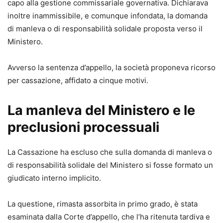
capo alla gestione commissariale governativa. Dichiarava
giurisprudenziali in materia di risarcimento del danno, con
inoltre inammissibile, e comunque infondata, la domanda
particolare attenzione al D.P.R. 13 gennaio 2025, n. 12
di manleva o di responsabilità solidale proposta verso il
(TUN) e al D.Lgs. 31 ottobre 2024, n. 164 (correttivo
Ministero.
Cartabia), che incidono su tabelle nazionali, liquidazione
del danno e processo civile digitalizzato.
Avverso la sentenza d’appello, la società proponeva ricorso
- Formulari disponibili anche online, in formato editabile e
per cassazione, affidato a cinque motivi.
stampabile, per un immediato riutilizzo e adattamento al
singolo caso concreto.
La manleva del Ministero e le
- Inclusi modelli di contratto di incarico professionale e di
delega in calce agli atti, per completare il fascicolo e
preclusioni processuali
gestire in modo ordinato l’attività di studio.
- Aggiornamento online per 12 mesi, per mantenere
La Cassazione ha escluso che sulla domanda di manleva o
sempre allineati i modelli alle evoluzioni giurisprudenziali
di responsabilità solidale del Ministero si fosse formato un
e alle eventuali ulteriori novità normative.
giudicato interno implicito.
Acquista subito il formulario per avere a disposizione
modelli completi, personalizzabili e già sperimentati in
La questione, rimasta assorbita in primo grado, è stata
giudizio, aggiornati alle ultime riforme: uno strumento
esaminata dalla Corte d’appello, che l’ha ritenuta tardiva e