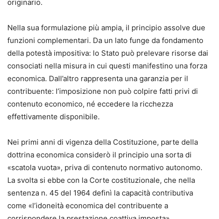
fermo amministrativo, dell’ipoteca e dei pignoramenti
originario.
esattoriali e le relative soluzioni, attraverso il
coordinamento della normativa speciale esattoriale alle
Nella sua formulazione più ampia, il principio assolve due
previsioni amministrative, agli istituti civilistici, nonché
funzioni complementari. Da un lato funge da fondamento
alle norme penali (ad es. la sospensione disposta dal PM a
della potestà impositiva: lo Stato può prelevare risorse dai
seguito di denuncia per usura).
consociati nella misura in cui questi manifestino una forza
Al professionista viene offerto un quadro completo del suo
economica. Dall’altro rappresenta una garanzia per il
perimetro d’azione, con l’indicazione puntuale delle
contribuente: l’imposizione non può colpire fatti privi di
circolari, dei provvedimenti e risposte della P.A., e dei
contenuto economico, né eccedere la ricchezza
vademecum e linee guida dei tribunali.
effettivamente disponibile.
Leonarda D’Alonzo
Nei primi anni di vigenza della Costituzione, parte della
Avvocato, già Giudice Onorario presso il tribunale di
dottrina economica considerò il principio una sorta di
Ferrara e Giudice dell’Esecuzione in esecuzioni mobiliari,
«scatola vuota», priva di contenuto normativo autonomo.
esecuzioni esattoriali mobiliari e immobiliari e
La svolta si ebbe con la Corte costituzionale, che nella
opposizione all’esecuzione nella fase cautelare.
sentenza n. 45 del 1964 definì la capacità contributiva
come «l’idoneità economica del contribuente a
corrispondere la prestazione coattiva imposta»