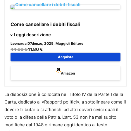
Come cancellare i debiti fiscali
Il presente volume vuole offrire ai professionisti ed ai
Leggi descrizione
contribuenti, imprese e privati,
soluzioni difensive, anche
Leonarda D’Alonzo
, 2025, Maggioli Editore
alternative a quelle tradizionali
, al fine di risolvere la
44.00 €
41.80 €
situazione compromessa.
Acquista
Sono raccolti tutti gli
strumenti utili per una efficace
Amazon
difesa in ogni fase
, dall’avvio dell’attività imprenditoriale o
professionale al primo accertamento/atto impositivo, sino
ai rimedi estremi post decadenza dalle ordinarie azioni
La disposizione è collocata nel Titolo IV della Parte I della
difensive.
Carta, dedicato ai «Rapporti politici», a sottolineare come il
Il lavoro, aggiornato alle ultime novità legislative e
dovere tributario si affianchi ad altri doveri civici quali il
giurisprudenziali nazionali ed europee, analizza le
voto o la difesa della Patria. L’art. 53 non ha mai subito
contestazioni più frequenti
, i vizi degli atti impositivi, del
modifiche dal 1948 e rimane oggi identico al testo