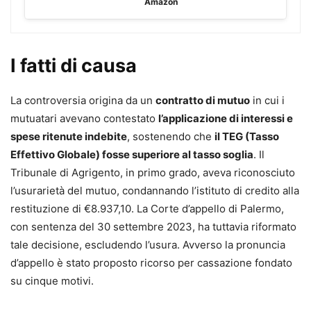
Amazon
in questo pratico fascicolo che vuole offrire una guida
accessibile per chiunque desideri comprendere e
affrontare questa problematica, evitando i rischi di
I fatti di causa
procedimenti legali mal gestiti e aumentando le possibilità
di recupero dei danni subiti attraverso l’analisi delle
La controversia origina da un
contratto di mutuo
in cui i
normative, delle sentenze e delle strategie legali più
mutuatari avevano contestato
l’applicazione di interessi e
efficaci.
spese ritenute indebite
, sostenendo che
il TEG (Tasso
Effettivo Globale) fosse superiore al tasso soglia
. Il
Monica Mandico
Tribunale di Agrigento, in primo grado, aveva riconosciuto
Avvocato Cassazionista presso lo Studio Mandico &
l’usurarietà del mutuo, condannando l’istituto di credito alla
Partners, gestore ex art. 356 CCII, liquidatore,
restituzione di €8.937,10. La Corte d’appello di Palermo,
amministratore giudiziario. Esperta in diritto bancario e
con sentenza del 30 settembre 2023, ha tuttavia riformato
crisi d’impresa e procedure di sovraindebitamento, svolge
tale decisione, escludendo l’usura. Avverso la pronuncia
incarichi di docenza in numerosi corsi di formazione e
d’appello è stato proposto ricorso per cassazione fondato
master di II livello presso l’Università Partenope di Napoli e
su cinque motivi.
l’Università di Ferrara ed è legale accreditato presso Enti
no profit e Onlus. Già componente della Commissione