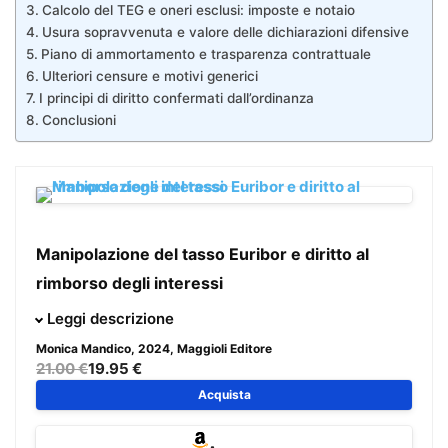
Calcolo del TEG e oneri esclusi: imposte e notaio
Usura sopravvenuta e valore delle dichiarazioni difensive
Piano di ammortamento e trasparenza contrattuale
Ulteriori censure e motivi generici
I principi di diritto confermati dall’ordinanza
Conclusioni
Manipolazione del tasso Euribor e diritto al
rimborso degli interessi
Quali sono gli elementi costitutivi della manipolazione del
Leggi descrizione
tasso Euribor? Come e perché sono stati manipolati i tassi
Monica Mandico
, 2024, Maggioli Editore
Euribor? I contratti di mutuo basati su tassi Euribor
21.00 €
19.95 €
manipolati sono totalmente o parzialmente nulli?
Acquista
A questi e ad altri interrogativi risponde Monica Mandico