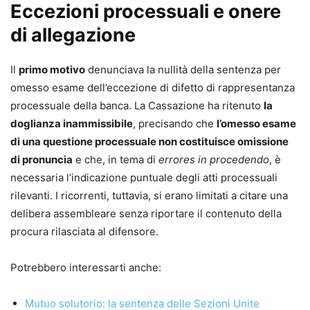
Eccezioni processuali e onere
regionale per la nomina di Esperto Indipendente presso la
C.C.I.A.A. di Napoli. Coordinatrice della Commissione di
di allegazione
studio presso il COA di Napoli su “Sovraindebitamento ed
esdebitazione”. Autrice di numerose pubblicazioni su
Il
primo motivo
denunciava la nullità della sentenza per
diritto bancario e finanziario, sovraindebitamento e GDPR.
omesso esame dell’eccezione di difetto di rappresentanza
processuale della banca. La Cassazione ha ritenuto
la
doglianza inammissibile
, precisando che
l’omesso esame
di una questione processuale non costituisce omissione
di pronuncia
e che, in tema di
errores in procedendo
, è
necessaria l’indicazione puntuale degli atti processuali
rilevanti. I ricorrenti, tuttavia, si erano limitati a citare una
delibera assembleare senza riportare il contenuto della
procura rilasciata al difensore.
Potrebbero interessarti anche:
Mutuo solutorio: la sentenza delle Sezioni Unite