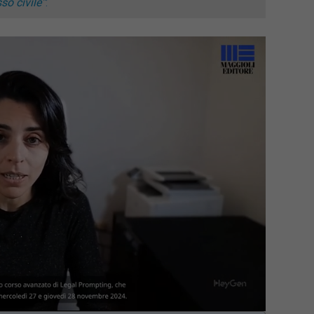
o civile”
:
aded
:
.04%