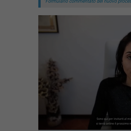
“Formulario commentato del nuovo process
Lo
Mute
91