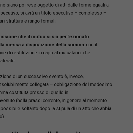
e siano poi rese oggetto di atti dalle forme eguali a
esecutivo, si avrà un titolo esecutivo – complesso –
ri struttura e rango formali.
ussione che il mutuo si sia perfezionato
lla messa a disposizione della somma
: con il
e di restituzione in capo al mutuatario, che
aterale.
zione di un successivo evento è, invece,
issolubilmente collegata – obbligazione del medesimo
mma costituita presso di quello in
onvenuto (nella prassi corrente, in genere al momento
possibile soltanto dopo la stipula di un atto che abbia
o).