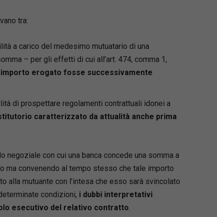
vano tra:
bilità a carico del medesimo mutuatario di una
omma – per gli effetti di cui all’art. 474, comma 1,
l’importo erogato fosse successivamente
ilità di prospettare regolamenti contrattuali idonei a
titutorio caratterizzato da attualità anche prima
do negoziale con cui una banca concede una somma a
io ma convenendo al tempo stesso che tale importo
o alla mutuante con l’intesa che esso sarà svincolato
i determinate condizioni,
i dubbi interpretativi
tolo esecutivo del relativo contratto
.