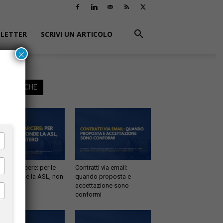
LETTER
SCRIVI UN ARTICOLO
×
EGGI ANCHE
tà in carcere: per le
Contratti via email:
e risponde la ASL, non
quando proposta e
inistero
accettazione sono
conformi