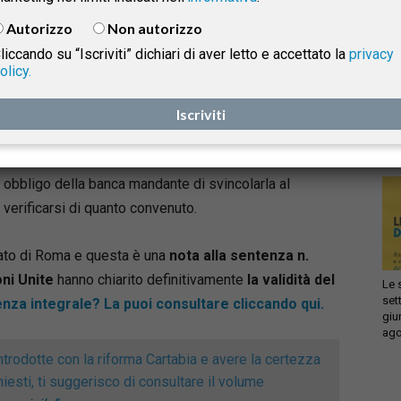
5968 del 06.03.2025, si sono pronunciate anche in
Autorizzo
Non autorizzo
tema di
mutuo condizionato
, chiarendo una volta per
liccando su “Iscriviti” dichiari di aver letto e accettato la
privacy
tutte (pur in assenza di un vero e proprio contrasto
olicy.
Infi
giurisprudenziale sul punto) la sua natura di
titolo
isprudenza
con
esecutivo
anche quando sia stata contestualmente
Iscriviti
sca
sol
pattuita tra le parti la costituzione della
somma
mutuata in deposito o pegno irregolare
, con
e
obbligo della banca mandante di svincolarla al
verificarsi di quanto convenuto.
ato di Roma e questa è una
nota alla sentenza n.
ni Unite
hanno chiarito definitivamente
la validità del
Le 
set
nza integrale? La puoi consultare cliccando qui.
giu
ago
introdotte con la riforma Cartabia e avere la certezza
ichiesti, ti suggerisco di consultare il volume