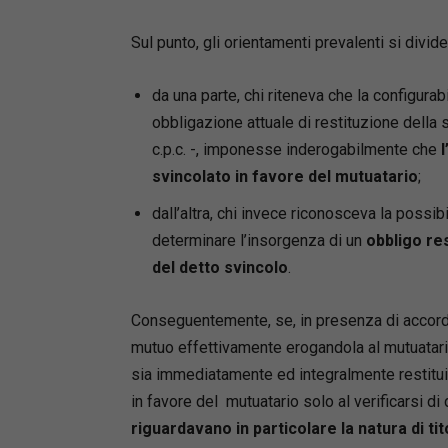
Sul punto, gli orientamenti prevalenti si divide
da una parte, chi riteneva che la configura
obbligazione attuale di restituzione della s
c.p.c. -, imponesse inderogabilmente che
svincolato in favore del mutuatario
;
dall’altra, chi invece riconosceva la possib
determinare l’insorgenza di un
obbligo res
del detto svincolo
.
Conseguentemente, se, in presenza di accor
mutuo effettivamente erogandola al mutuatar
sia immediatamente ed integralmente restituit
in favore del mutuatario solo al verificarsi d
riguardavano in particolare la natura di ti