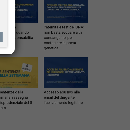
ltrazioni in
Paternità e test del DNA:
dominio: quando
non basta evocare altri
tta la responsabilità
consanguinei per
idale
contestare la prova
genetica
sentenze della
Accesso abusivo alle
timana: rassegna
email del dirigente:
risprudenziale del 5
licenziamento legittimo
sto