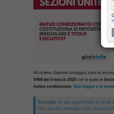
e
C
p
Giur
Civil
Mi chiamo
Gabriele Voltaggio
, sono un avvoc
5968 del 6 marzo 2025
con la quale le
Sezio
mutuo condizionato
.
Vuoi leggere la sente
Consiglio
: Se vuoi approfondire le novità 
che i tuoi atti contengano tutti i requisiti r