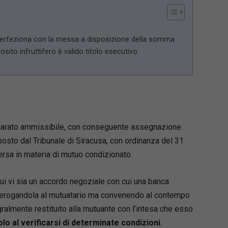
i perfeziona con la messa a disposizione della somma
sito infruttifero è valido titolo esecutivo
hiarato ammissibile, con conseguente assegnazione
osto dal Tribunale di Siracusa, con ordinanza del 31
ersa in materia di mutuo condizionato.
n cui vi sia un accordo negoziale con cui una banca
erogandola al mutuatario ma convenendo al contempo
almente restituito alla mutuante con l’intesa che esso
lo al verificarsi di determinate condizioni
.