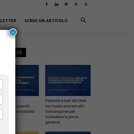
LETTER
SCRIVI UN ARTICOLO
×
EGGI ANCHE
ltrazioni in
Paternità e test del DNA:
dominio: quando
non basta evocare altri
tta la responsabilità
consanguinei per
idale
contestare la prova
genetica