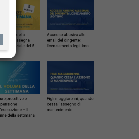
sentenze della
Accesso abusivo alle
timana: rassegna
email del dirigente:
risprudenziale del 5
licenziamento legittimo
sto
ure protettive e
Figli maggiorenni, quando
pensione
cessa l’assegno di
l’esecuzione – Il
mantenimento
ume della settimana