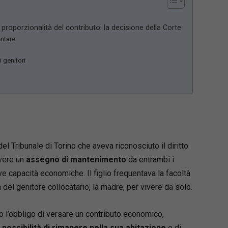
 proporzionalità del contributo: la decisione della Corte
ntare
i genitori
l Tribunale di Torino che aveva riconosciuto il diritto
vere un
assegno di mantenimento
da entrambi i
ive capacità economiche. Il figlio frequentava la facoltà
del genitore collocatario, la madre, per vivere da solo.
o l’obbligo di versare un contributo economico,
a
possibilità di rimanere nella sua abitazione
e di