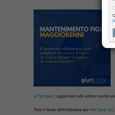
e
C
p
Giur
Civil
di famiglia”
, aggiornato alle ultime novità no
Trovi il testo dell’ordinanza qui ==>
Cass. civ.