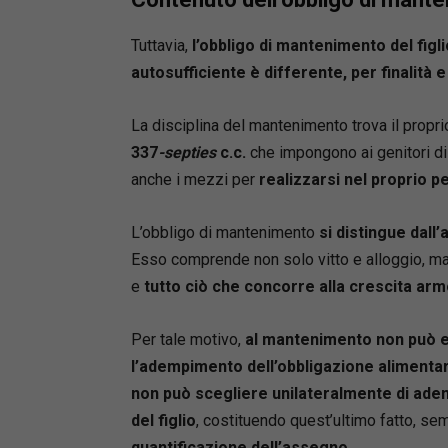
Tuttavia,
l’obbligo di mantenimento del fi
autosufficiente è differente, per finalità 
La disciplina del mantenimento trova il prop
337
-septies
c.c.
che impongono ai genitori di 
anche i mezzi per
realizzarsi nel proprio p
L’obbligo di mantenimento
si distingue dall
Esso comprende non solo vitto e alloggio, ma 
e
tutto ciò che concorre alla crescita armo
Per tale motivo,
al mantenimento non può es
l’adempimento dell’obbligazione alimenta
non può scegliere unilateralmente di ade
del figlio
, costituendo quest’ultimo fatto, sem
quantificazione dell’assegno
.