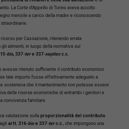
nto. La Corte d’Appello di Torino aveva accolto
segno mensile a carico della madre e riconoscendo
straordinarie.
o ricorso per Cassazione, ritenendo errata
a gli alimenti, in luogo della normativa sul
315
-bis
, 337
-ter
e 337
-septies
c.c.
o avesse ritenuto sufficiente il contributo economico
 se tale importo fosse effettivamente adeguato a
rrente sosteneva che il mantenimento non potesse essere
a delle risorse economiche di entrambi i genitori e
la convivenza familiare.
ica valutazione sulla
proporzionalità del contributo
dagli
artt. 316
-bis
e 337
-ter
c.c.
, che impongono una