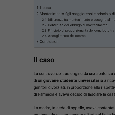
Il caso
Mantenimento figli maggiorenni e principio di
Differenza tra mantenimento e assegno alime
Contenuto dell’obbligo di mantenimento
Principio di proporzionalità del contributo tra 
Accoglimento del ricorso
Conclusioni
Il caso
La controversia trae origine da una sentenza de
di un
giovane studente universitario
a rice
genitori divorziati, in proporzione alle rispett
di Farmacia e aveva deciso di lasciare la casa 
La madre, in sede di appello, aveva contestat
sostenendo di aver sempre offerto al figlio l