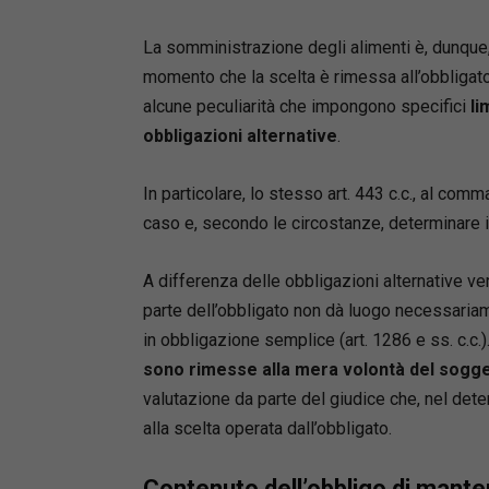
La somministrazione degli alimenti è, dunque,
momento che la scelta è rimessa all’obbligato.
alcune peculiarità che impongono specifici
li
obbligazioni alternative
.
In particolare, lo stesso art. 443 c.c., al comma
caso e, secondo le circostanze, determinare i
A differenza delle obbligazioni alternative ver
parte dell’obbligato non dà luogo necessariam
in obbligazione semplice (art. 1286 e ss. c.c.
sono rimesse alla mera volontà del sogg
valutazione da parte del giudice che, nel det
alla scelta operata dall’obbligato.
Contenuto dell’obbligo di mant