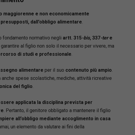
glio maggiorenne e non economicamente
e presupposti, dall’obbligo alimentare
.
rio fondamento normativo negli
artt. 315
-bis
, 337
-ter
e
garantire al figlio non solo il necessario per vivere, ma
ercorso di studi e professionale
.
’assegno alimentare
per il suo
contenuto più ampio
.
anche spese scolastiche, mediche, attività ricreative
nica del figlio
.
sere applicata la disciplina prevista per
re
. Pertanto, il genitore obbligato a mantenere il figlio
mpiere all’obbligo mediante accoglimento in casa
mai, un elemento da valutare ai fini della