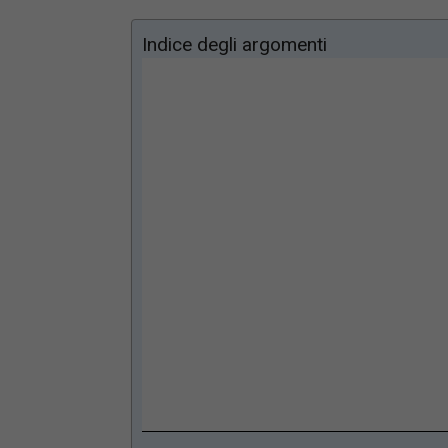
Indice degli argomenti
Loaded
:
Mute
78.61%