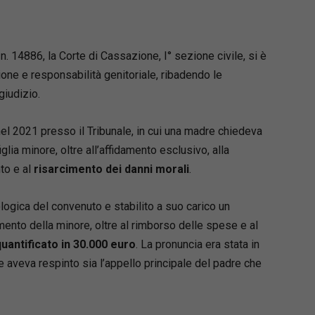
ale.
atteristiche e dalla struttura del c.d. “rito
” alle impugnazioni dei provvedimenti
i e definitivi, fino alle fasi esecutive, l’opera
n. 14886, la Corte di Cassazione, I° sezione civile, si è
 in modo chiaro e aggiornato ogni passaggio
ione e responsabilità genitoriale, ribadendo le
sso di famiglia, integrando riferimenti
giudizio.
, orientamenti giurisprudenziali e indicazioni di
enza perdere di vista le più autorevoli
el 2021 presso il Tribunale, in cui una madre chiedeva
ni della dottrina.
iglia minore, oltre all’affidamento esclusivo, alla
 si sviluppa dai presupposti del processo
to e al
risarcimento dei danni morali
.
izione e competenza) per giungere sino al
imento e all’esecuzione dei provvedimenti
 nel nostro paese (un profilo di sempre
ologica del convenuto e stabilito a suo carico un
 rilevanza nell’esperienza pratica). Notevole
mento della minore, oltre al rimborso delle spese e al
e è dedicata ai profili difensivi, al contenuto
uantificato in 30.000 euro
. La pronuncia era stata in
i e alle strategie processuali, con
e aveva respinto sia l’appello principale del padre che
ondimento delle criticità operative emerse
riforma Cartabia.
pensato per chi, nella pratica quotidiana, cerca