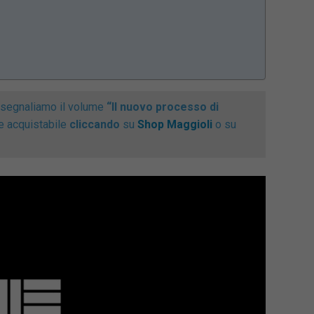
, segnaliamo il volume
“Il nuovo processo di
 e acquistabile
cliccando
su
Shop Maggioli
o su