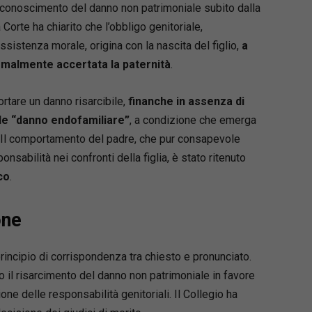
 riconoscimento del danno non patrimoniale subito dalla
Corte ha chiarito che l’obbligo genitoriale,
stenza morale, origina con la nascita del figlio,
a
malmente accertata la paternità
.
ortare un danno risarcibile,
finanche in assenza di
le “danno endofamiliare”
, a condizione che emerga
e. Il comportamento del padre, che pur consapevole
nsabilità nei confronti della figlia, è stato ritenuto
co
.
one
principio di corrispondenza tra chiesto e pronunciato.
 il risarcimento del danno non patrimoniale in favore
one delle responsabilità genitoriali. Il Collegio ha