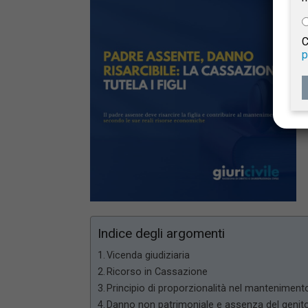
e
C
p
Giur
Civil
Indice degli argomenti
Vicenda giudiziaria
Ricorso in Cassazione
Principio di proporzionalità nel manteniment
Danno non patrimoniale e assenza del genit