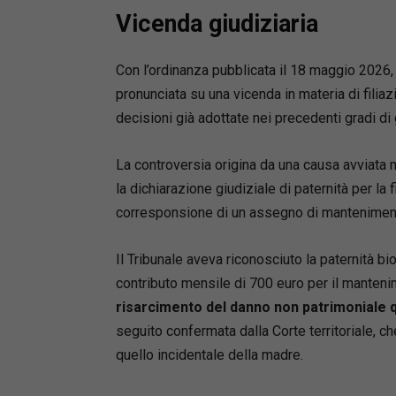
procedur
Vicenda giudiziaria
Dalle car
unitario
provvisor
Con l’ordinanza pubblicata il 18 maggio 2026, 
analizza
pronunciata su una vicenda in materia di filiaz
del proce
decisioni già adottate nei precedenti gradi di 
normativi
prassi, s
La controversia origina da una causa avviata n
espressio
la dichiarazione giudiziale di paternità per la f
L’analisi
corresponsione di un assegno di mantenimen
(giurisd
riconosc
stranieri
Il Tribunale aveva riconosciuto la paternità bi
maggiore
contributo mensile di 700 euro per il manteni
attenzion
risarcimento del danno non patrimoniale q
degli att
seguito confermata dalla Corte territoriale, ch
l’approf
quello incidentale della madre.
dopo la 
Un testo 