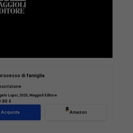
processo di famiglia
a del processo di famiglia ad opera della c.d.
escrizione
Cartabia ha profondamente trasformato il
gelo Lupoi
, 2025, Maggioli Editore
utelare i diritti delle persone e le relazioni
9.80 €
, in particolare in occasione di crisi matrimoniali
iali. Questo volume offre agli avvocati e a tutti
Acquista
Amazon
atori del settore uno strumento completo e
o per orientarsi nell’attuale quadro normativo e