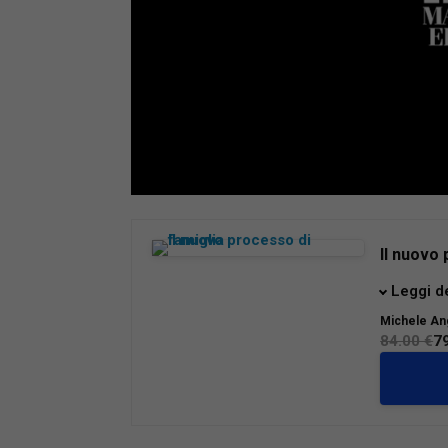
Loaded
:
Mute
66.17%
Il nuovo 
La riform
Leggi d
riforma 
Michele An
modo di t
84.00 €
7
familiari
e genitor
gli oper
operativ