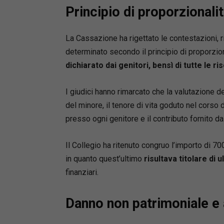
Principio di proporzional
famiglia,
processu
La Cassazione ha rigettato le contestazioni, 
determinato secondo il principio di proporzion
dichiarato dai genitori, bensì di tutte le
I giudici hanno rimarcato che la valutazione 
del minore, il tenore di vita goduto nel corso
presso ogni genitore e il contributo fornito da
Il Collegio ha ritenuto congruo l’importo di 70
in quanto quest’ultimo
risultava titolare di u
finanziari.
Danno non patrimoniale e 