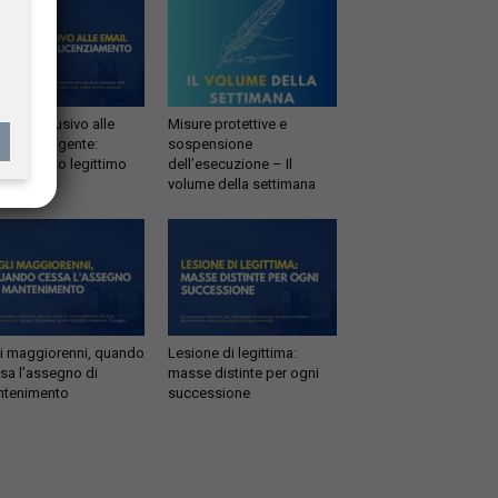
esso abusivo alle
Misure protettive e
il del dirigente:
sospensione
enziamento legittimo
dell’esecuzione – Il
volume della settimana
li maggiorenni, quando
Lesione di legittima:
sa l’assegno di
masse distinte per ogni
tenimento
successione