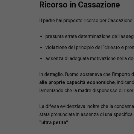
Ricorso in Cassazione
risposte 
materia.
Il padre hai proposto ricorso per Cassazione b
Michele 
Avvocato
presunta errata determinazione dell’asse
diritto p
insegna d
violazione del principio del “chiesto e pron
collegate
assenza di adeguata motivazione nella dec
conflitti 
Direttor
In dettaglio, l’uomo sosteneva che l’importo d
dall’Uni
litigatio
alle proprie capacità economiche
, indican
numerosi 
lamentando che la madre disponesse di risor
qualità d
Rivista t
La difesa evidenziava inoltre che la condanna
editor de
stata pronunciata in assenza di una specifica 
Responsa
“ultra petita”
.
Camera de
monografi