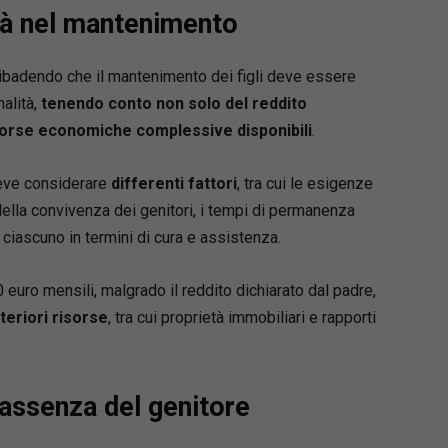
ità nel mantenimento
 diritto processuale civile, diritto internazionale
ale.
ribadendo che il mantenimento dei figli deve essere
alità,
tenendo conto non solo del reddito
 risorse economiche complessive disponibili
.
deve considerare
differenti fattori
, tra cui le esigenze
 della convivenza dei genitori, i tempi di permanenza
 ciascuno in termini di cura e assistenza.
0 euro mensili, malgrado il reddito dichiarato dal padre,
lteriori risorse
, tra cui proprietà immobiliari e rapporti
assenza del genitore