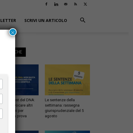
LETTER
SCRIVI UN ARTICOLO
×
EGGI ANCHE
ernità e test del DNA:
Le sentenze della
 basta evocare altri
settimana: rassegna
sanguinei per
giurisprudenziale del 5
testare la prova
agosto
etica