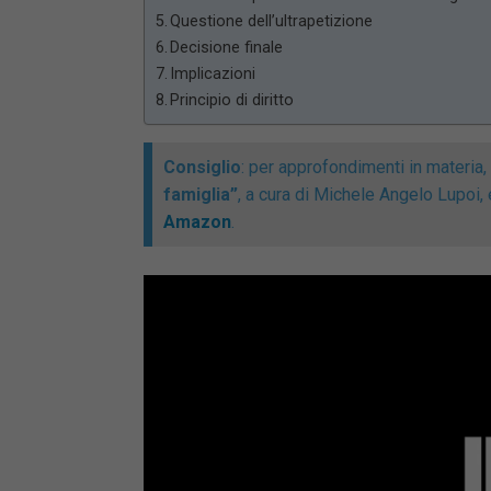
Questione dell’ultrapetizione
Decisione finale
Implicazioni
Principio di diritto
Consiglio
: per approfondimenti in materia
famiglia”
, a cura di Michele Angelo Lupoi,
Amazon
.