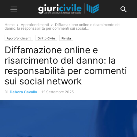
Home
Approfondimenti
Diffamazione online e risarcimento del
danno: la responsabilità per commenti sui social...
Approfondimenti
Diritto Civile
Rivista
Diffamazione online e
risarcimento del danno: la
responsabilità per commenti
sui social network
Di
Debora Cavallo
-
12 Settembre 2025