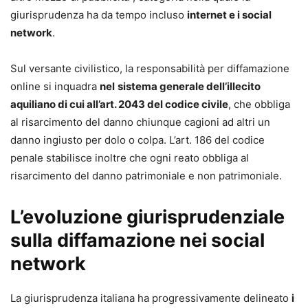
saremmo per diritto di nascita, a hacker in erba. Si tratta di
giurisprudenza ha da tempo incluso
internet e i social
una nuova competenza educativa da acquisire: quanto è
network
.
sicuro il web, quali sono i rischi legati alla navigazione, le
tematiche della privacy, che cosa si può postare e che
Sul versante civilistico, la responsabilità per diffamazione
cosa no, e poi ancora il cyberbullismo, il revenge porn, e
online si inquadra
nel
sistema generale dell’illecito
così via in un universo parallelo in cui la nostra prole
aquiliano di cui all’art. 2043 del codice civile
, che obbliga
galleggia tra like, condivisioni e hashtag.
al risarcimento del danno chiunque cagioni ad altri un
danno ingiusto per dolo o colpa. L’art. 186 del codice
Luisa Di Giacomo
penale stabilisce inoltre che ogni reato obbliga al
Avvocato, Data Protection Officer e consulente Data
risarcimento del danno patrimoniale e non patrimoniale.
Protection e AI in numerose società nel nord Italia.
Portavoce nazionale del Centro Nazionale Anti
L’evoluzione giurisprudenziale
Cyberbullismo. È nel pool di consulenti esperti di Cyber
sulla diffamazione nei social
Law istituito presso l’European Data Protection Board e ha
conseguito il Master “Artificial Intelligence, implications
network
for business strategy” presso il MIT. Autrice e docente di
corsi di formazione, è presidente e co-founder di
La giurisprudenza italiana ha progressivamente delineato
i
CyberAcademy.