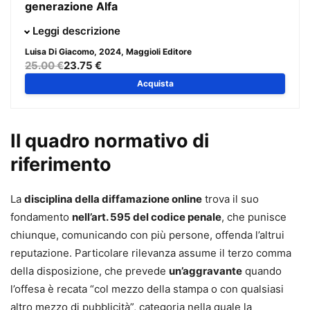
generazione Alfa
Ricordate quando i nostri genitori ci dicevano di non
Leggi descrizione
parlare con gli sconosciuti? Il concetto non è cambiato, si
Luisa Di Giacomo
, 2024, Maggioli Editore
è “trasferito” anche in rete. Gli “sconosciuti” possono
25.00 €
23.75 €
avere le facce più amichevoli del mondo, nascondendosi
Acquista
dietro uno schermo. Ecco perché dobbiamo imparare a
navigare queste acque digitali con la stessa attenzione
che usiamo per attraversare la strada. Ho avuto l’idea di
Il quadro normativo di
scrivere questo libro molto tempo fa, per offrire una guida
riferimento
pratica a genitori che si trovano, come me, tutti i giorni ad
affrontare il problema di dare ai figli alternative valide al
La
disciplina della diffamazione online
trova il suo
magico potere esercitato su di loro – e su tutti noi – dallo
fondamento
nell’art. 595 del codice penale
, che punisce
smartphone. Essere genitori, oggi, e per gli anni a venire
chiunque, comunicando con più persone, offenda l’altrui
sempre di più, vuol dire anche questo: scontrarsi con le
reputazione. Particolare rilevanza assume il terzo comma
tematiche proprie dei nativi digitali, diventare un po’
della disposizione, che prevede
un’aggravante
quando
esperti di informatica e di sicurezza, di internet e di
l’offesa è recata “col mezzo della stampa o con qualsiasi
tecnologia e provare a trasformarci da quei boomer che
altro mezzo di pubblicità”, categoria nella quale la