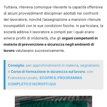
Completa il volume un pratico
Formulario online
Tuttavia, riteneva comunque rilevante la capacità offensiva
stragiudiziale e giudiziale
, disponibile anche in formato
di alcuni provvedimenti disciplinari adottati nei confronti
editabile e stampabile.
del lavoratore, nonché l’assegnazione a mansioni ritenute
incompatibili con le sue condizioni fisiche. In particolare, la
Manuela Rinaldi
società adibiva il lavoratore a compiti per i quali erano
Avvocato cassazionista, consigliere e tesoriere del COA
emersi profili di inidoneità, che gli
organi competenti in
Avezzano. Direttore della Scuola Forense della Marsica, è
materia di prevenzione e sicurezza negli ambienti di
professore a contratto di “Tutela della salute e sicurezza
lavoro
valutavano successivamente.
sul lavoro” e “Diritto del lavoro pubblico e privato” presso
diversi atenei. Relatore a Convegni e docente di corsi di
Consiglio
: per approfondimenti in materia, segnaliamo
formazione per aziende e professionisti, è autore di
il
Corso di formazione in sicurezza sul lavoro
, con
numerose opere monografiche e collettanee.
Francesca Levato,
SCOPRI IL PROGRAMMA
COMPLETO E ISCRIVITI QUI
.