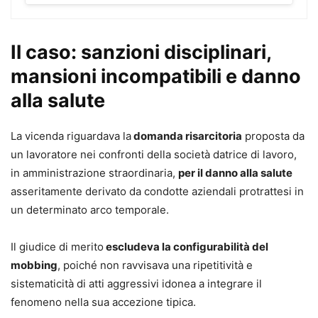
“immediato” nelle controversie di lavoro, vi è
l’introduzione della
negoziazione assistita
, che non si
Il caso: sanzioni disciplinari,
pone, però, come condizione di procedibilità della
mansioni incompatibili e danno
domanda giudiziale, bensì quale mera facoltà attribuita
alle parti, nonché la definitiva (attesa?)
abrogazione del
alla salute
c.d. rito Fornero
in materia di impugnativa giudiziaria dei
prov- vedimenti di licenziamento.
La vicenda riguardava la
domanda risarcitoria
proposta da
un lavoratore nei confronti della società datrice di lavoro,
Il testo ripercorre tutte le novità più recenti, tra cui la
in amministrazione straordinaria,
per il danno alla salute
sentenza della
Corte costituzionale 7/2024
, che si è
asseritamente derivato da condotte aziendali protrattesi in
pronunciata sulla disciplina dei licenziamenti collettivi
un determinato arco temporale.
prevista dal Jobs Act, ed affronta criticità e prospettive a
distanza di circa un anno dalla Riforma, avvalendosi
Il giudice di merito
escludeva la configurabilità del
dell’ausilio di tabelle riepilogative per una migliore e più
mobbing
, poiché non ravvisava una ripetitività e
facile comprensione degli argomenti trattati e della più
sistematicità di atti aggressivi idonea a integrare il
recente giurisprudenza.
fenomeno nella sua accezione tipica.