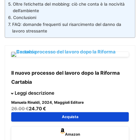
Oltre l’etichetta del mobbing: ciò che conta è la nocività
dell’ambiente
Conclusioni
FAQ: domande frequenti sul risarcimento del danno da
lavoro stressante
Il nuovo processo del lavoro dopo la Riforma
Cartabia
Nel presente volume vengono affrontate, con
Leggi descrizione
un’esposizione chiara e semplice, le tematiche del diritto
Manuela Rinaldi
, 2024, Maggioli Editore
del lavoro, sostanziale e procedurale, sorte con le prime
26.00 €
24.70 €
applicazioni pratiche delle novità introdotte dalla Riforma
Acquista
Cartabia (d.lgs. n. 149/2022).
Amazon
Tra le tematiche che avranno un maggiore impatto