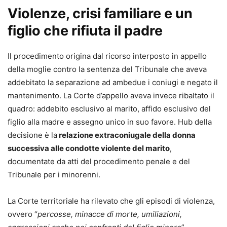
alle impugnazioni dei provvedimenti provvisori e
Violenze, crisi familiare e un
definitivi, fino alle fasi esecutive, l’opera analizza in modo
figlio che rifiuta il padre
chiaro e aggiornato ogni passaggio del processo di
famiglia, integrando riferimenti normativi, orientamenti
giurisprudenziali e indicazioni di prassi, senza perdere di
Il procedimento origina dal ricorso interposto in appello
vista le più autorevoli espressioni della dottrina.
della moglie contro la sentenza del Tribunale che aveva
L’analisi si sviluppa dai presupposti del processo
addebitato la separazione ad ambedue i coniugi e negato il
(giurisdizione e competenza) per giungere sino al
mantenimento. La Corte d’appello aveva invece ribaltato il
riconoscimento e all’esecuzione dei provvedimenti
quadro: addebito esclusivo al marito, affido esclusivo del
stranieri nel nostro paese (un profilo di sempre
figlio alla madre e assegno unico in suo favore. Hub della
maggiore rilevanza nell’esperienza pratica). Notevole
decisione è la
relazione extraconiugale della donna
attenzione è dedicata ai profili difensivi, al contenuto
successiva alle condotte violente del marito
,
degli atti e alle strategie processuali, con
documentate da atti del procedimento penale e del
l’approfondimento delle criticità operative emerse dopo la
Tribunale per i minorenni.
riforma Cartabia.
Un testo pensato per chi, nella pratica quotidiana, cerca
La Corte territoriale ha rilevato che gli episodi di violenza,
risposte argomentate alle questioni più rilevanti in
ovvero “
percosse, minacce di morte, umiliazioni,
materia.