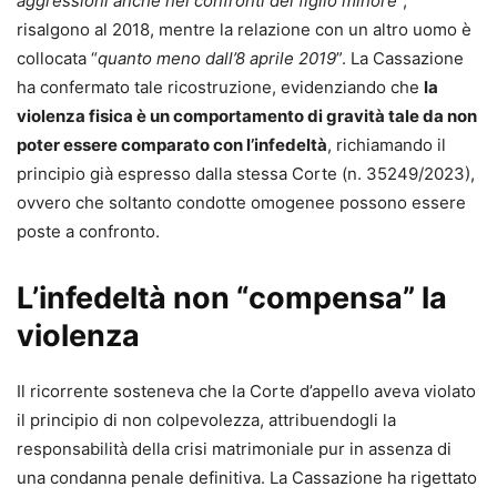
aggressioni anche nei confronti del figlio minore
”,
risalgono al 2018, mentre la relazione con un altro uomo è
Michele Angelo Lupoi
collocata “
quanto meno dall’8 aprile 2019
”. La Cassazione
Avvocato del Foro di Bologna e Professore ordinario di
ha confermato tale ricostruzione, evidenziando che
la
diritto processuale civile dell’Università di Bologna, ove
violenza fisica è un comportamento di gravità tale da non
insegna diritto processuale civile e altre materie
poter essere comparato con l’infedeltà
, richiamando il
collegate, tra cui un Laboratorio per la gestione dei
principio già espresso dalla stessa Corte (n. 35249/2023),
conflitti familiari.
ovvero che soltanto condotte omogenee possono essere
Direttore della Summer School organizzata dall’Università
poste a confronto.
di Bologna a Ravenna su Cross-border litigation and
international arbitration. Partecipa a numerosi convegni e
L’infedeltà non “compensa” la
seminari in Italia e all’estero in qualità di relatore. Fa parte
violenza
del Comitato editoriale della Rivista trimestrale di diritto e
procedura civile ed è editor dell’International Journal of
Il ricorrente sosteneva che la Corte d’appello aveva violato
Procedural Law. Responsabile della sezione dell’Emilia
il principio di non colpevolezza, attribuendogli la
Romagna della Camera degli avvocati internazionalisti, ha
responsabilità della crisi matrimoniale pur in assenza di
pubblicato monografie, articoli e saggi in materia di diritto
una condanna penale definitiva. La Cassazione ha rigettato
di famiglia, diritto processuale civile, diritto