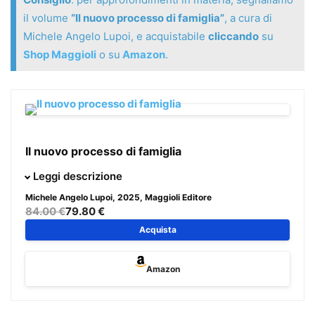
il volume
“Il nuovo processo di famiglia”
, a cura di
Michele Angelo Lupoi, e acquistabile
cliccando
su
Shop Maggioli
o su
Amazon
.
Il nuovo processo di famiglia
La riforma del processo di famiglia ad opera della c.d.
Leggi descrizione
riforma Cartabia ha profondamente trasformato il modo di
Michele Angelo Lupoi
, 2025, Maggioli Editore
tutelare i diritti delle persone e le relazioni familiari, in
84.00 €
79.80 €
particolare in occasione di crisi matrimoniali e genitoriali.
Acquista
Questo volume offre agli avvocati e a tutti gli operatori del
settore uno strumento completo e operativo per orientarsi
Amazon
nell’attuale quadro normativo e procedurale.
Dalle caratteristiche e dalla struttura del c.d. “rito unitario”