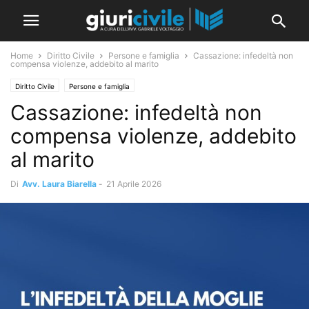
Home
Diritto Civile
Persone e famiglia
Cassazione: infedeltà non
compensa violenze, addebito al marito
Diritto Civile
Persone e famiglia
Cassazione: infedeltà non
compensa violenze, addebito
al marito
Di
Avv. Laura Biarella
-
21 Aprile 2026