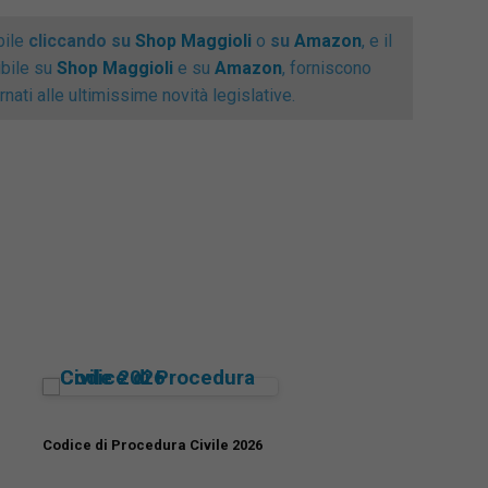
cimento. Formatore in ambito giuridico e sulle
bile
cliccando su
Shop Maggioli
o
su
Amazon
, e il
 di comunicazione, è autore dei seguenti saggi:
ibile su
Shop Maggioli
e su
Amazon
, forniscono
il proprio tempo, Convincere per vincere e I
nati alle ultimissime novità legislative.
i del cambiamento. È coautore, con Massimo
i Salute S.P.A. – La Sanità svenduta alle
zioni (www.avvocatocarraro.it).
Codice di Procedura Civile 2026