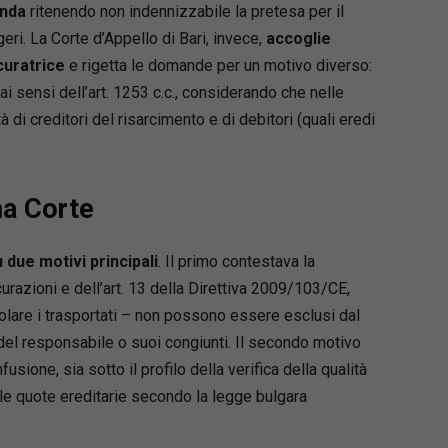
anda
ritenendo non indennizzabile la pretesa per il
i. La Corte d’Appello di Bari, invece,
accoglie
Loaded
:
66.22%
 Quezel
curatrice
e rigetta le domande per un motivo diverso:
e in infortunistica dal 1997, fondatore e
i sensi dell’art. 1253 c.c., considerando che nelle
e del primo franchising in Italia di studi di
i creditori del risarcimento e di debitori (quali eredi
a dedicati alla tutela dei diritti dei danneggiati.
ato una decennale esperienza come
ore assicurativo per una compagnia estera che
ma Corte
ermesso di acquisire un’importante esperienza
re. È autore dei libri inchiesta Assicurazione a
re, Malassicurazione e, con Francesco
 due motivi principali
. Il primo contestava la
di Salute S.P.A. – La Sanità svenduta alle
urazioni e dell’art. 13 della Direttiva 2009/103/CE,
ioni. Dal 2003 dirige il trimestrale BluNews,
colare i trasportati – non possono essere esclusi dal
al settore della tutela dei diritti e del
 del responsabile o suoi congiunti. Il secondo motivo
ento del danno (www.massimoquezel.it).
usione, sia sotto il profilo della verifica della qualità
co Carraro
, vicepresidente dell’associazione forense
elle quote ereditarie secondo la legge bulgara
diana - Giuristi & Responsabilità”, composta da
esperti nel campo della responsabilità civile e