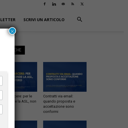
LETTER
SCRIVI UN ARTICOLO
×
EGGI ANCHE
tà in carcere: per le
Contratti via email:
e risponde la ASL, non
quando proposta e
inistero
accettazione sono
conformi