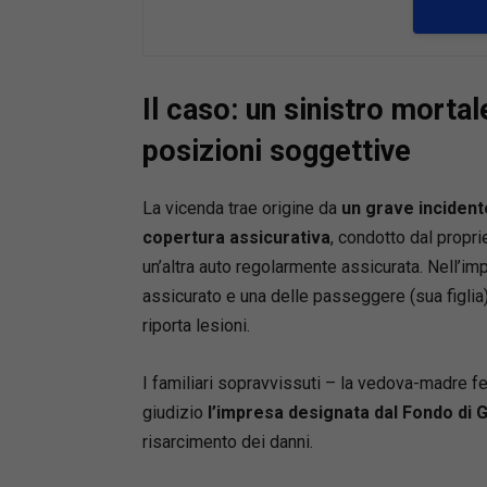
predispo
giustific
dall’altro
corretta 
Il caso: un sinistro mortal
volume p
riguardan
posizioni soggettive
collabora
glossario
La vicenda trae origine da
un grave incident
selezion
copertura assicurativa
, condotto dal propri
utili dell
un’altra auto regolarmente assicurata. Nell’im
assicurato e una delle passeggere (sua figlia)
riporta lesioni.
I familiari sopravvissuti – la vedova-madre fe
giudizio
l’impresa designata dal Fondo di G
risarcimento dei danni.