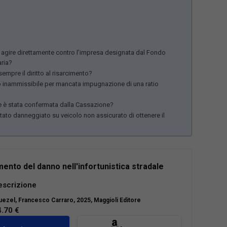
 agire direttamente contro l’impresa designata dal Fondo
aria?
empre il diritto al risarcimento?
ato inammissibile per mancata impugnazione di una ratio
e è stata confermata dalla Cassazione?
rtato danneggiato su veicolo non assicurato di ottenere il
imento del danno nell'infortunistica stradale
nuale si pone l’obiettivo, da un lato, di
escrizione
e i lineamenti giuridici della materia
ezel, Francesco Carraro
, 2025, Maggioli Editore
nte definita “infortunistica” – proponendo
4.70 €
 pratica dedicata all’attività di raccolta e