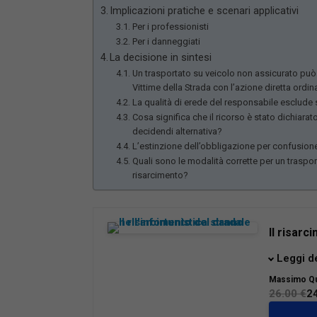
Implicazioni pratiche e scenari applicativi
Per i professionisti
Per i danneggiati
La decisione in sintesi
Un trasportato su veicolo non assicurato può
Vittime della Strada con l’azione diretta ordin
La qualità di erede del responsabile esclude s
Cosa significa che il ricorso è stato dichiar
decidendi alternativa?
L’estinzione dell’obbligazione per confusion
Quali sono le modalità corrette per un traspo
risarcimento?
Il risarc
Questo ma
Leggi d
illustrar
Massimo Qu
comuneme
26.00 €
2
una guida