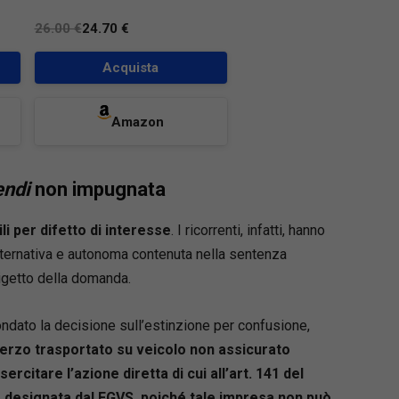
26.00 €
24.70 €
Acquista
Amazon
endi
non impugnata
li per difetto di interesse
. I ricorrenti, infatti, hanno
ternativa e autonoma contenuta nella sentenza
rigetto della domanda.
fondato la decisione sull’estinzione per confusione,
 terzo trasportato su veicolo non assicurato
ercitare l’azione diretta di cui all’art. 141 del
a designata dal FGVS, poiché tale impresa non può