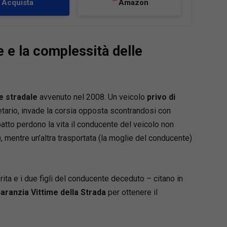
sizione della documentazione necessaria a
Acquista
Amazon
are le richieste risarcitorie alla compagnia – e,
, di fornire
valide e utili indicazioni per una
gestione della trattativa stragiudiziale
. Il
e e la complessità delle
ropone soluzioni operative con consigli pratici
ti la
gestione dei rapporti con i clienti e i
tori esterni
. Completano il volume un
 dei termini tecnici più importanti, una
e stradale
avvenuto nel 2008. Un veicolo
privo di
e della
normativa vigente
e tutti i riferimenti
etario, invade la corsia opposta scontrandosi con
e
compagnie di assicurazione operanti in Italia
.
patto perdono la vita il conducente del veicolo non
, mentre un’altra trasportata (la moglie del conducente)
rita e i due figli del conducente deceduto – citano in
aranzia Vittime della Strada
per ottenere il