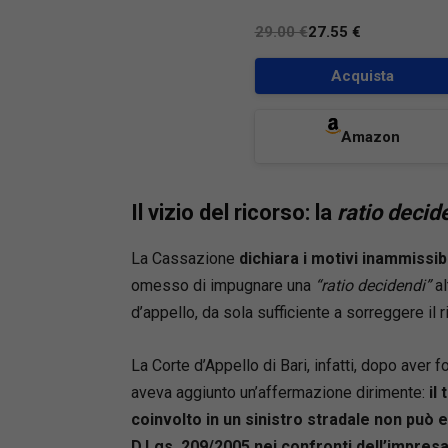
29.00 €
27.55 €
Acquista
Amazon
Il vizio del ricorso: la
ratio decid
La Cassazione
dichiara i motivi inammissibi
omesso di impugnare una
“ratio decidendi”
al
d’appello, da sola sufficiente a sorreggere il 
La Corte d’Appello di Bari, infatti, dopo aver 
aveva aggiunto un’affermazione dirimente:
il
coinvolto in un sinistro stradale non può es
D.Lgs. 209/2005 nei confronti dell’impres