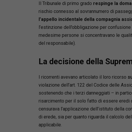
Il Tribunale di primo grado
respinge la dom
rischio connesso al sovrannumero di passegger
Mute
Massimo
l’appello incidentale della compagnia assi
Consulent
l’estinzione dell’obbligazione per confusione a
president
medesime persone si concentravano le qualità d
consulenz
del responsabile).
Ha matur
liquidat
La decisione della Supre
gli ha p
nel setto
delinque
I ricorrenti avevano articolato il loro ricorso
su
Carraro, 
violazione dell’art. 122 del Codice delle Assic
Assicuraz
sostenendo che i terzi danneggiati – in parti
dedicato 
risarcimento per il solo fatto di essere eredi
risarcim
censurava l’applicazione dell’istituto della conf
Frances
Avvocato
di erede, sia per quanto riguarda il calcolo d
“La Meri
applicabile.
avvocati 