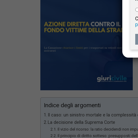
e
C
p
Giur
Civil
Indice degli argomenti
Il caso: un sinistro mortale e la complessità 
La decisione della Suprema Corte
Il vizio del ricorso: la ratio decidendi non im
Il principio di diritto sotteso: presupposti del