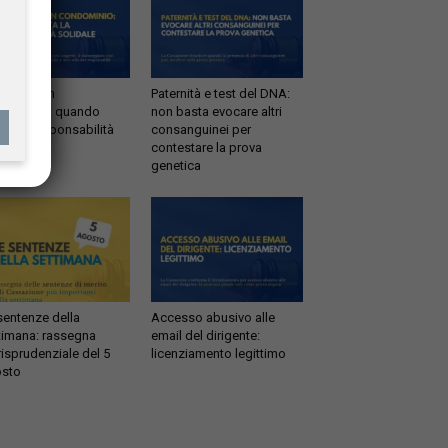
ltrazioni in
Paternità e test del DNA:
dominio: quando
non basta evocare altri
tta la responsabilità
consanguinei per
idale
contestare la prova
genetica
sentenze della
Accesso abusivo alle
timana: rassegna
email del dirigente:
risprudenziale del 5
licenziamento legittimo
sto