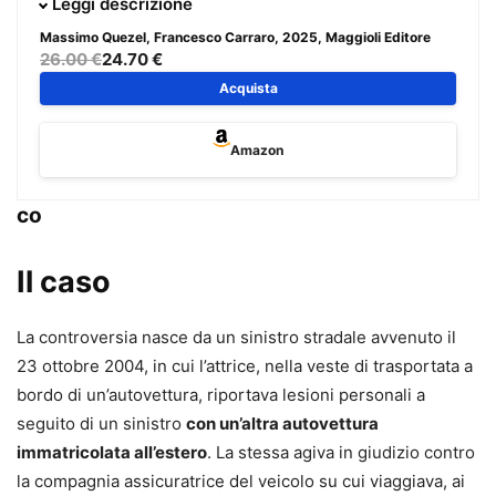
Leggi descrizione
i lineamenti giuridici della materia comunemente definita
Massimo Quezel, Francesco Carraro
, 2025, Maggioli Editore
“infortunistica” – proponendo una guida pratica dedicata
26.00 €
24.70 €
all’attività di raccolta e predisposizione della
Acquista
documentazione necessaria a giustificare le richieste
risarcitorie alla compagnia – e, dall’altro, di fornire
valide e
Amazon
utili indicazioni per una corretta gestione della trattativa
stragiudiziale
. Il volume propone soluzioni operative con
co
consigli pratici riguardanti la
gestione dei rapporti con i
clienti e i collaboratori esterni
. Completano il volume un
Il caso
glossario dei termini tecnici più importanti, una selezione
della
normativa vigente
e tutti i riferimenti utili delle
La controversia nasce da un sinistro stradale avvenuto il
compagnie di assicurazione operanti in Italia
.
23 ottobre 2004, in cui l’attrice, nella veste di trasportata a
bordo di un’autovettura, riportava lesioni personali a
Massimo Quezel
seguito di un sinistro
con un’altra autovettura
Consulente in infortunistica dal 1997, fondatore e
immatricolata all’estero
. La stessa agiva in giudizio contro
presidente del primo franchising in Italia di studi di
la compagnia assicuratrice del veicolo su cui viaggiava, ai
consulenza dedicati alla tutela dei diritti dei danneggiati.