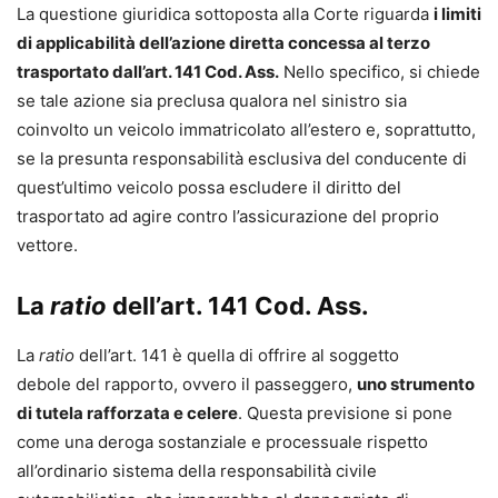
di Salute S.P.A. – La Sanità svenduta alle Assicurazioni
La questione giuridica sottoposta alla Corte riguarda
i limiti
(www.avvocatocarraro.it).
di applicabilità dell’azione diretta concessa al terzo
trasportato dall’art. 141 Cod. Ass.
Nello specifico, si chiede
se tale azione sia preclusa qualora nel sinistro sia
coinvolto un veicolo immatricolato all’estero e, soprattutto,
se la presunta responsabilità esclusiva del conducente di
quest’ultimo veicolo possa escludere il diritto del
trasportato ad agire contro l’assicurazione del proprio
vettore.
La
ratio
dell’art. 141 Cod. Ass.
La
ratio
dell’art. 141 è quella di offrire al soggetto
debole del rapporto, ovvero il passeggero,
uno strumento
di tutela rafforzata e celere
. Questa previsione si pone
come una deroga sostanziale e processuale rispetto
all’ordinario sistema della responsabilità civile