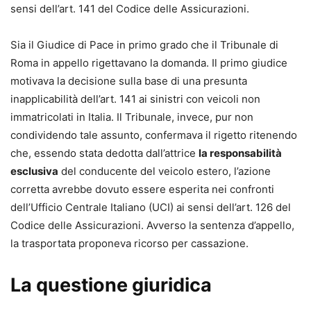
sensi dell’art. 141 del Codice delle Assicurazioni.
Ha maturato una decennale esperienza come liquidatore
assicurativo per una compagnia estera che gli ha
Sia il Giudice di Pace in primo grado che il Tribunale di
permesso di acquisire un’importante esperienza nel
Roma in appello rigettavano la domanda. Il primo giudice
settore. È autore dei libri inchiesta Assicurazione a
motivava la decisione sulla base di una presunta
delinquere, Malassicurazione e, con Francesco Carraro, di
inapplicabilità dell’art. 141 ai sinistri con veicoli non
Salute S.P.A. – La Sanità svenduta alle Assicurazioni. Dal
immatricolati in Italia. Il Tribunale, invece, pur non
2003 dirige il trimestrale BluNews, dedicato al settore
condividendo tale assunto, confermava il rigetto ritenendo
della tutela dei diritti e del risarcimento del danno
che, essendo stata dedotta dall’attrice
la responsabilità
(www.massimoquezel.it).
esclusiva
del conducente del veicolo estero, l’azione
Francesco Carraro
corretta avrebbe dovuto essere esperita nei confronti
Avvocato, vicepresidente dell’associazione forense “La
dell’Ufficio Centrale Italiano (UCI) ai sensi dell’art. 126 del
Meridiana - Giuristi & Responsabilità”, composta da
Codice delle Assicurazioni. Avverso la sentenza d’appello,
avvocati esperti nel campo della responsabilità civile e
la trasportata proponeva ricorso per cassazione.
del risarcimento. Formatore in ambito giuridico e sulle
tecniche di comunicazione, è autore dei seguenti saggi:
La questione giuridica
Gestire il proprio tempo, Convincere per vincere e I nove
semi del cambiamento. È coautore, con Massimo Quezel,