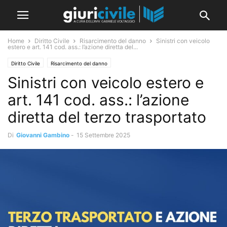
Home
Diritto Civile
Risarcimento del danno
Sinistri con veicolo
estero e art. 141 cod. ass.: l’azione diretta del...
Diritto Civile
Risarcimento del danno
Sinistri con veicolo estero e
art. 141 cod. ass.: l’azione
diretta del terzo trasportato
Di
Giovanni Gambino
-
15 Settembre 2025